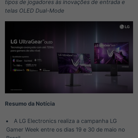
tipos de jogadores às inovações de entrada e
Broadcast
Broadcast
telas OLED Dual-Mode
Radar
Fundos
Monitoramento
A melhor
inteligente de
plataforma para
notícias e
analisar fundos
conteúdos
de investimento
no Brasil
BroadFast
Gestão de
Investimentos
Em breve
Em breve
Crédito
Resumo da Notícia
Em breve
A LG Electronics realiza a campanha LG
Gamer Week entre os dias 19 e 30 de maio no