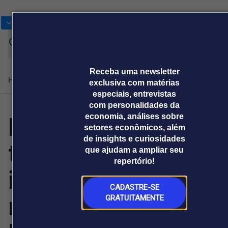
Bolsas
Gráficos
Moedas
Commoditie
Cotações
Entrar
Receba uma newsletter
Home
Produtos e soluções
Notícias
Blog
Weekend
Institucional
Prêmi
exclusiva com matérias
especiais, entrevistas
com personalidades da
LG Gamer Week
economia, análises sobre
Plataformas
setores econômicos, além
Broadcast
Prêmio Broadcast
Agências de
Prêmio Broadcast
Prêmio B
de insights e curiosidades
traz ofertas
Sobre nós
Releases Broadcast
Releases
Branded 
que ajudam a ampliar seu
comunicação
Analistas
Empresas
Proje
Broadcast+
Broadcast
repertório!
Agro
O mercado
imperdíveis em
financeiro em
Tudo sobre o
tempo real
agronegócio
CADASTRE-SE
monitores
GRATUITAMENTE