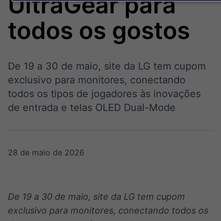
UltraGear para
Broadcast
Broadcast
Energia
White Label
todos os gostos
O setor de
Plataforma para
energia elétrica
conteúdos
no Brasil
personalizados
Soluções de Dados
e Conteúdos
De 19 a 30 de maio, site da LG tem cupom
exclusivo para monitores, conectando
Broadcast
Broadcast
OTC
Datafeed
todos os tipos de jogadores às inovações
Plataforma para
APIs para
de entrada e telas OLED Dual-Mode
negociação de
integração de
ativos
conteúdos e
dados
28 de maio de 2026
Broadcast
Broadcast
Widgets
Wallboard
Componentes
Conteúdos e
para conteúdos e
dados para
funcionalidades
displays e telas
De 19 a 30 de maio, site da LG tem cupom
Soluções de
exclusivo para monitores, conectando todos os
Tecnologia