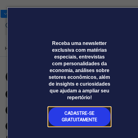
Bolsas
Gráficos
Moedas
Commoditie
Cotações
Assine
Entrar
agora
Receba uma newsletter
Home
Produtos e soluções
Notícias
Blog
Weekend
Institucional
Prêmi
exclusiva com matérias
especiais, entrevistas
com personalidades da
GIGABYTE
economia, análises sobre
Plataformas
setores econômicos, além
Broadcast
Prêmio Broadcast
Agências de
Prêmio Broadcast
de insights e curiosidades
celebra 40 anos
Sobre nós
Releases Broadcast
Releases
que ajudam a ampliar seu
comunicação
Analistas
Empresas
Broadcast+
Broadcast
repertório!
Agro
O mercado
de inovação
financeiro em
Tudo sobre o
tempo real
agronegócio
CADASTRE-SE
confiável e o
GRATUITAMENTE
Prêmio Broadcast
Branded Content
Projeções