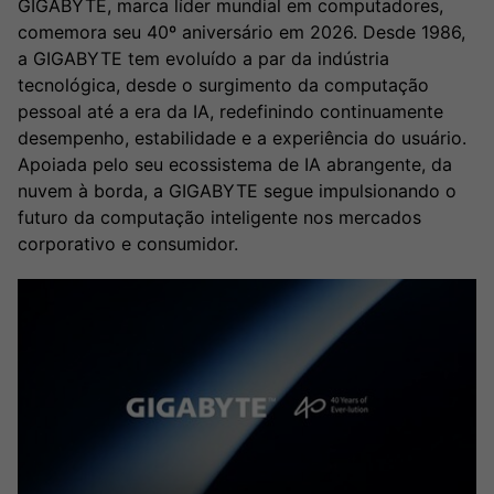
GIGABYTE, marca líder mundial em computadores,
Broadcast
Broadcast
comemora seu 40º aniversário em 2026. Desde 1986,
Ticker
Widgets
a GIGABYTE tem evoluído a par da indústria
Cotações e
Componentes
tecnológica, desde o surgimento da computação
headlines de
para conteúdos e
notícias
funcionalidades
pessoal até a era da IA, redefinindo continuamente
desempenho, estabilidade e a experiência do usuário.
Apoiada pelo seu ecossistema de IA abrangente, da
Broadcast
Broadcast
nuvem à borda, a GIGABYTE segue impulsionando o
Wallboard
Curadoria
futuro da computação inteligente nos mercados
Conteúdos e
Curadoria de
corporativo e consumidor.
dados para
conteúdos
displays e telas
noticiosos
Soluções de
Tecnologia
Broadcast
Broadcast
Radar
Fundos
Monitoramento
A melhor
inteligente de
plataforma para
notícias e
analisar fundos
conteúdos
de investimento
no Brasil