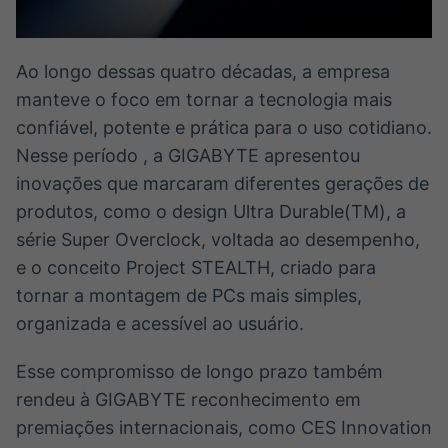
IA
BroadFast
Em breve
Em breve
Ao longo dessas quatro décadas, a empresa
manteve o foco em tornar a tecnologia mais
confiável, potente e prática para o uso cotidiano.
Nesse período , a GIGABYTE apresentou
Gestão de
Tokenização
inovações que marcaram diferentes gerações de
Investimentos
de ativos
produtos, como o design Ultra Durable(TM), a
Em breve
Em breve
série Super Overclock, voltada ao desempenho,
e o conceito Project STEALTH, criado para
tornar a montagem de PCs mais simples,
Crédito
organizada e acessível ao usuário.
Em breve
Esse compromisso de longo prazo também
rendeu à GIGABYTE reconhecimento em
premiações internacionais, como CES Innovation