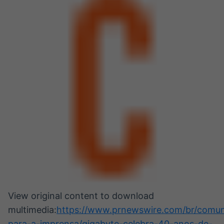
View original content to download
multimedia:
https://www.prnewswire.com/br/comun
para-a-imprensa/gigabyte-celebra-40-anos-de-