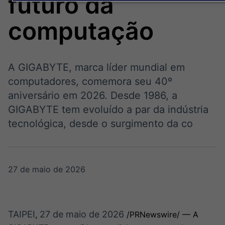
futuro da
Broadcast
Broadcast
Político
Energia
computação
Os bastidores da
O setor de
política em tempo
energia elétrica
real
no Brasil
A GIGABYTE, marca líder mundial em
Broadcast
computadores, comemora seu 40º
White Label
aniversário em 2026. Desde 1986, a
Plataforma para
GIGABYTE tem evoluído a par da indústria
conteúdos
personalizados
tecnológica, desde o surgimento da co
Soluções de Dados
e Conteúdos
Broadcast
Broadcast
OTC
Datafeed
27 de maio de 2026
Plataforma para
APIs para
negociação de
integração de
ativos
conteúdos e
dados
TAIPEI
27 de maio de 2026
,
/PRNewswire/ — A