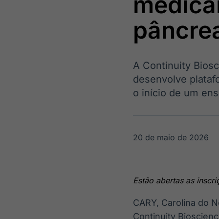
medica
OTC
Datafeed
Plataforma para
APIs para
pâncre
negociação de
integração de
ativos
conteúdos e
Soluções de
dados
Tecnologia
A Continuity Bios
Broadcast
Broadcast
desenvolve plataf
Radar
Fundos
o início de um ens
Monitoramento
A melhor
inteligente de
plataforma para
notícias e
analisar fundos
conteúdos
de investimento
no Brasil
20 de maio de 2026
Estão abertas as inscr
CARY, Carolina do N
Continuity Bioscien