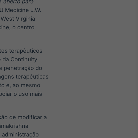
ra
aberto para
U Medicine J.W.
West Virginia
ine, o centro
tes terapêuticos
 da Continuity
de penetração do
agens terapêuticas
nto e, ao mesmo
poiar o uso mais
ão de modificar a
Ramakrishna
a administração