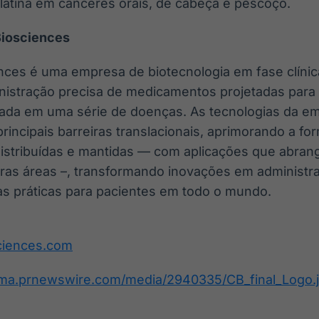
platina em cânceres orais, de cabeça e pescoço.
Biosciences
ences é uma empresa de biotecnologia em fase clíni
nistração precisa de medicamentos projetadas para p
izada em uma série de doenças. As tecnologias da 
principais barreiras translacionais, aprimorando a f
distribuídas e mantidas — com aplicações que abran
tras áreas –, transformando inovações em administr
as práticas para pacientes em todo o mundo.
ciences.com
mma.prnewswire.com/media/2940335/CB_final_Logo.