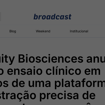
Moedas
Commodities
Blog
Weekend
Institucional
ity Biosciences an
roadcast
Content
ções
Broadcast
Broadcast
Broadcast
o ensaio clínico em
Político
Energia
White Label
Os bastidores da
O setor de
Plataforma para
s de uma platafor
política em
energia elétrica
conteúdos
tempo real
no Brasil
personalizados
tração precisa de
Broadcast
Broadcast
Broadcast
Broadcast