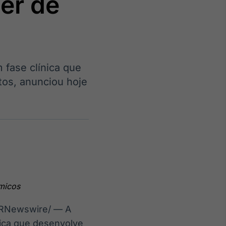
er de
 fase clínica que
Crédito
os, anunciou hoje
Em breve
micos
RNewswire/ — A
nica que desenvolve