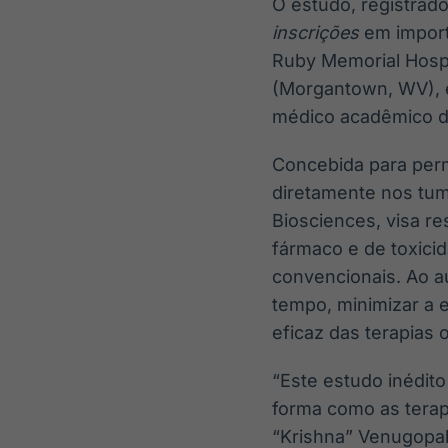
O estudo, registrado
inscrições
em import
Ruby Memorial Hospi
(Morgantown, WV), e
médico acadêmico da
Concebida para permi
diretamente nos tum
Biosciences, visa r
fármaco e de toxicid
convencionais. Ao 
tempo, minimizar a e
eficaz das terapias 
“Este estudo inédit
forma como as terap
“Krishna” Venugopal