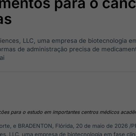
mentos para o cânc
Ticker
Widgets
Wallboard
Curadoria
Cotações e
Componentes
Conteúdos e
Curadoria de
as
headlines de
para conteúdos e
dados para
conteúdos
notícias
funcionalidades
displays e telas
noticiosos
ciences, LLC, uma empresa de biotecnologia em
IA
BroadFast
Gestão de
Tokenização
ormas de administração precisa de medicament
Investimentos
de ativos
Em breve
Em breve
ai
Em breve
Em breve
ições para o estudo em importantes centros médicos acadê
orte, e BRADENTON, Flórida
,
20 de maio de 2026
/P
ces, LLC, uma empresa de biotecnologia em fase clí