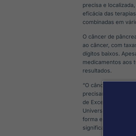
precisa e localizad
eficácia das terapi
combinadas em vário
O câncer de pâncrea
ao câncer, com taxa
dígitos baixos. Apes
medicamentos aos tu
resultados.
“O câncer de pâncrea
precisam urgentemen
de Excelência em C
Universidade da Car
forma eficaz e prec
significativamente o