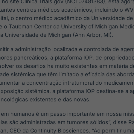
 no site ClinicalTrials.gov (NCT07481383), está ago
antes centros médicos acadêmicos, incluindo o WV
tal, o centro médico acadêmico da Universidade de 
 o Taubman Center da University of Michigan Medic
 Universidade de Michigan (Ann Arbor, MI).
tir a administração localizada e controlada de agen
ores pancreáticos, a plataforma IOP, de propriedade
esolver os desafios há muito existentes em matéria 
ade sistêmica que têm limitado a eficácia das abord
aumentar a concentração intratumoral do medicame
xposição sistêmica, a plataforma IOP destina-se a a
oncológicas existentes e das novas.
o em humanos é um passo importante em nossa miss
ias são administradas em tumores sólidos”, disse 
an, CEO da Continuity Biosciences. “Ao permitir um