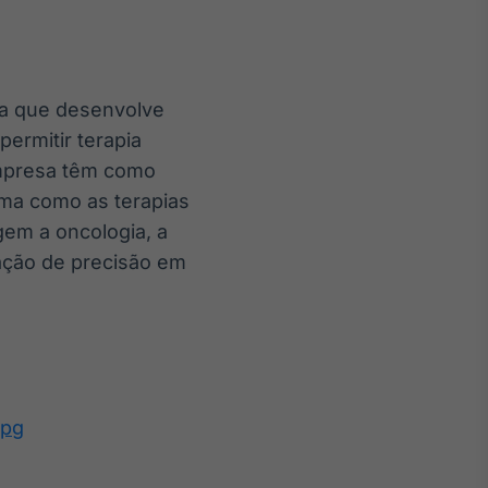
ca que desenvolve
ermitir terapia
empresa têm como
orma como as terapias
gem a oncologia, a
ação de precisão em
jpg