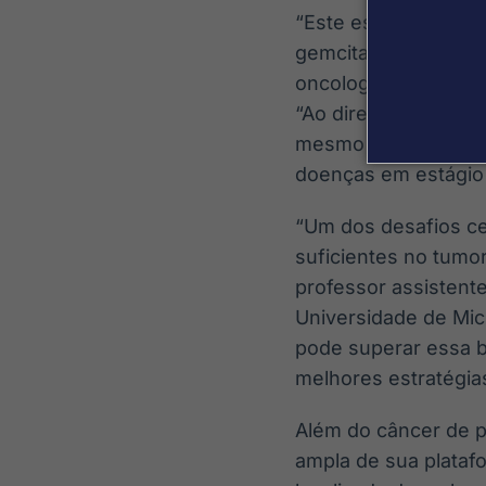
“Este estudo é um p
gemcitabina em paci
oncologista do WVU 
“Ao direcionar a ter
mesmo tempo, reduzi
doenças em estágio
“Um dos desafios ce
suficientes no tumor
professor assistente
Universidade de Mich
pode superar essa ba
melhores estratégia
Além do câncer de pâ
ampla de sua plataf