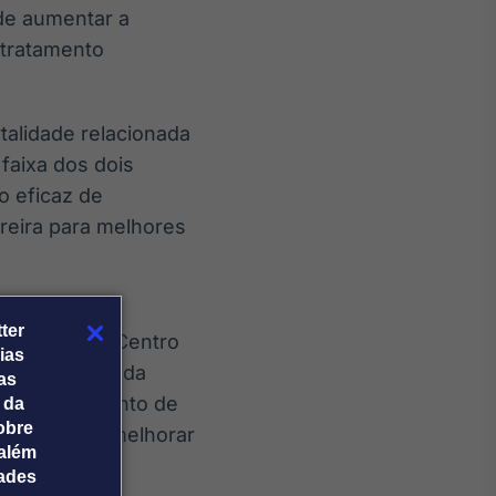
 de aumentar a
 tratamento
talidade relacionada
faixa dos dois
o eficaz de
reira para melhores
os pacientes
ter
diretora do Centro
ias
ncer Center da
tas
ar o tratamento de
 da
obre
o, poderiam melhorar
além
dades