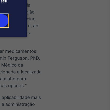
 seu
ra e eficaz da
Boone, cirurgião
 da WVU Medicine.
s resultados e, ao
tratamento das
ocar medicamentos
amin Ferguson, PhD,
o Médico da
cionada e localizada
 caminho para
cas opções.”
 aplicabilidade mais
 a administração