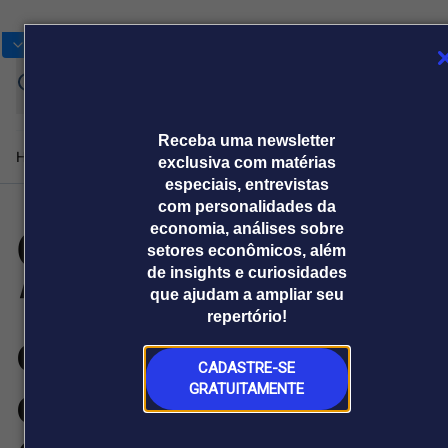
Bolsas
Gráficos
Moedas
Commoditie
Cotações
Assine
Entrar
agora
Receba uma newsletter
Home
Produtos e soluções
Notícias
Blog
Weekend
Institucional
Prêmi
exclusiva com matérias
especiais, entrevistas
com personalidades da
CGTN:
economia, análises sobre
Plataformas
setores econômicos, além
Broadcast
Prêmio Broadcast
Agências de
Prêmio Broadcast
de insights e curiosidades
“Estabilidade
Sobre nós
Releases Broadcast
Releases
que ajudam a ampliar seu
comunicação
Analistas
Empresas
Broadcast+
Broadcast
repertório!
Agro
O mercado
estratégica
financeiro em
Tudo sobre o
tempo real
agronegócio
CADASTRE-SE
construtiva”:
GRATUITAMENTE
Prêmio Broadcast
Branded Content
Projeções