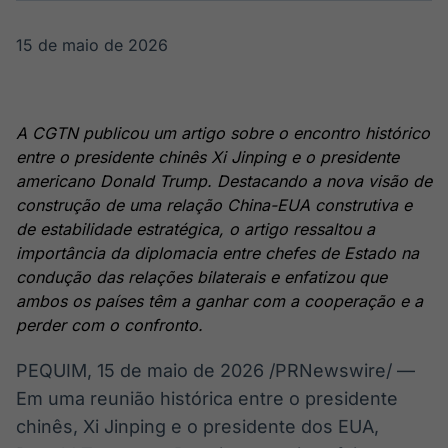
Broadcast
Broadcast
Ticker
Widgets
15 de maio de 2026
Cotações e
Componentes
headlines de
para conteúdos e
notícias
funcionalidades
A CGTN publicou um artigo sobre o encontro histórico
entre o presidente chinês Xi Jinping e o presidente
Broadcast
Broadcast
americano Donald Trump. Destacando a nova visão de
Wallboard
Curadoria
construção de uma relação China-EUA construtiva e
Conteúdos e
Curadoria de
de estabilidade estratégica, o artigo ressaltou a
dados para
conteúdos
displays e telas
noticiosos
importância da diplomacia entre chefes de Estado na
Soluções de
condução das relações bilaterais e enfatizou que
Tecnologia
ambos os países têm a ganhar com a cooperação e a
Broadcast
Broadcast
perder com o confronto.
Radar
Fundos
PEQUIM
,
15 de maio de 2026
Monitoramento
/PRNewswire/ —
A melhor
inteligente de
plataforma para
Em uma reunião histórica entre o presidente
notícias e
analisar fundos
conteúdos
de investimento
chinês, Xi Jinping e o presidente dos EUA,
no Brasil