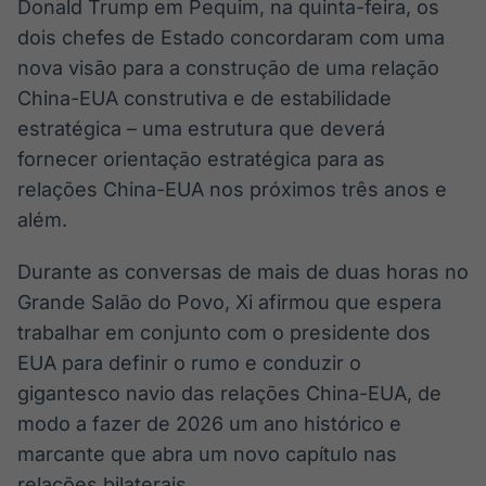
Donald Trump em Pequim, na quinta-feira, os
IA
BroadFast
dois chefes de Estado concordaram com uma
Em breve
Em breve
nova visão para a construção de uma relação
China-EUA construtiva e de estabilidade
estratégica – uma estrutura que deverá
fornecer orientação estratégica para as
Gestão de
Tokenização
relações China-EUA nos próximos três anos e
Investimentos
de ativos
além.
Em breve
Em breve
Durante as conversas de mais de duas horas no
Grande Salão do Povo, Xi afirmou que espera
trabalhar em conjunto com o presidente dos
Crédito
EUA para definir o rumo e conduzir o
Em breve
gigantesco navio das relações China-EUA, de
modo a fazer de 2026 um ano histórico e
marcante que abra um novo capítulo nas
relações bilaterais.