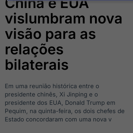
China e EUA
Broadcast
Broadcast
Político
Energia
vislumbram nova
Os bastidores da
O setor de
política em
energia elétrica
tempo real
no Brasil
visão para as
relações
Broadcast
White Label
bilaterais
Plataforma para
conteúdos
personalizados
Soluções de Dados
e Conteúdos
Em uma reunião histórica entre o
Broadcast
Broadcast
presidente chinês, Xi Jinping e o
OTC
Datafeed
presidente dos EUA, Donald Trump em
Plataforma para
APIs para
Pequim, na quinta-feira, os dois chefes de
negociação de
integração de
ativos
conteúdos e
Estado concordaram com uma nova v
dados