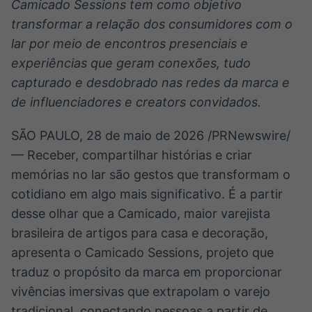
Camicado Sessions tem como objetivo
Broadcast
Broadcast
transformar a relação dos consumidores com o
Ticker
Widgets
lar por meio de encontros presenciais e
Cotações e
Componentes
headlines de
para conteúdos e
experiências que geram conexões, tudo
notícias
funcionalidades
capturado e desdobrado nas redes da marca e
de influenciadores e creators convidados.
Broadcast
Broadcast
Wallboard
Curadoria
SÃO PAULO
,
28 de maio de 2026
/PRNewswire/
Conteúdos e
Curadoria de
— Receber, compartilhar histórias e criar
dados para
conteúdos
displays e telas
noticiosos
memórias no lar são gestos que transformam o
Soluções de
cotidiano em algo mais significativo. É a partir
Tecnologia
desse olhar que a Camicado, maior varejista
Broadcast
Broadcast
brasileira de artigos para casa e decoração,
Radar
Fundos
apresenta o Camicado Sessions, projeto que
Monitoramento
A melhor
inteligente de
plataforma para
traduz o propósito da marca em proporcionar
notícias e
analisar fundos
vivências imersivas que extrapolam o varejo
conteúdos
de investimento
no Brasil
tradicional, conectando pessoas a partir de