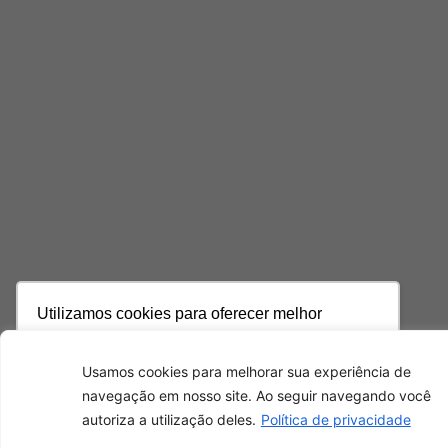
Utilizamos cookies para oferecer melhor
experiência, melhorar o desempenho, analisar
como você interage em nosso site e
Usamos cookies para melhorar sua experiência de
personalizar conteúdo. Ao utilizar este site, você
navegação em nosso site. Ao seguir navegando você
concorda com o uso de cookies.
Saiba mais
autoriza a utilização deles.
Política de privacidade