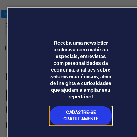
Bolsas
Gráficos
Moedas
Commoditie
Cotações
Assi
Entrar
ago
Receba uma newsletter
Home
Produtos e soluções
Notícias
Blog
Weekend
Institucional
Prêmi
exclusiva com matérias
especiais, entrevistas
com personalidades da
Camicado lança
economia, análises sobre
Plataformas
setores econômicos, além
Broadcast
Prêmio Broadcast
Agências de
Prêmio Broadcast
de insights e curiosidades
projeto que
Sobre nós
Releases Broadcast
Releases
que ajudam a ampliar seu
comunicação
Analistas
Empresas
Broadcast+
Broadcast
repertório!
Agro
O mercado
conecta
financeiro em
Tudo sobre o
tempo real
agronegócio
CADASTRE-SE
conteúdo,
GRATUITAMENTE
Prêmio Broadcast
Branded Content
Projeções