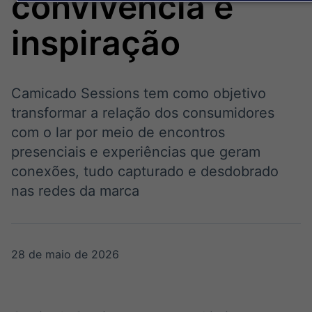
convivência e
Broadcast
Broadcast
Político
Energia
inspiração
Os bastidores da
O setor de
política em tempo
energia elétrica
real
no Brasil
Camicado Sessions tem como objetivo
Broadcast
transformar a relação dos consumidores
White Label
com o lar por meio de encontros
Plataforma para
presenciais e experiências que geram
conteúdos
personalizados
conexões, tudo capturado e desdobrado
Soluções de Dados
nas redes da marca
e Conteúdos
Broadcast
Broadcast
OTC
Datafeed
Plataforma para
APIs para
28 de maio de 2026
negociação de
integração de
ativos
conteúdos e
dados