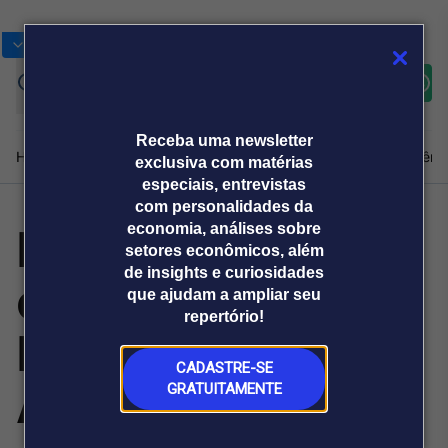
Bolsas
Gráficos
Moedas
Commoditie
Cotações
Assine
Entrar
agora
Receba uma newsletter
Home
Produtos e soluções
Notícias
Blog
Weekend
Institucional
Prêmi
exclusiva com matérias
especiais, entrevistas
com personalidades da
Espro oferece
economia, análises sobre
Plataformas
setores econômicos, além
Broadcast
Prêmio Broadcast
Agências de
Prêmio Broadcast
de insights e curiosidades
curso gratuito de
Sobre nós
Releases Broadcast
Releases
que ajudam a ampliar seu
comunicação
Analistas
Empresas
Broadcast+
repertório!
O mercado
Educação
financeiro em
tempo real
CADASTRE-SE
Ambiental
GRATUITAMENTE
Prêmio Broadcast
Branded Content
Projeções