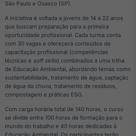
São Paulo e Osasco (SP).
Broadcast
Ticker
A iniciativa é voltada a jovens de 14 a 22 anos
Cotações e
headlines de
que buscam preparação para a primeira
notícias
oportunidade profissional. Cada turma conta
com 30 vagas e oferecerá conteúdos de
Broadcast
capacitação profissional (competências
Widgets
técnicas e
soft skills
) combinados a uma trilha
Componentes
de Educação Ambiental, abordando temas como
para conteúdos e
funcionalidades
sustentabilidade, tratamento de água, captação
de água da chuva, tratamento de resíduos,
compostagem e práticas ESG.
Broadcast
Wallboard
Com carga horária total de 140 horas, o curso
Conteúdos e
dados para
se divide entre 100 horas de formação para o
displays e telas
mundo do trabalho e 40 horas dedicadas à
Educação Ambiental. Os participantes terão