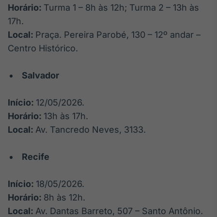
Horário:
Turma 1 – 8h às 12h; Turma 2 – 13h às
IA
17h.
Em breve
Local:
Praça. Pereira Parobé, 130 – 12º andar –
Centro Histórico.
Salvador
BroadFast
Em breve
Início:
12/05/2026.
Horário:
13h às 17h.
Local:
Av. Tancredo Neves, 3133.
Recife
Gestão de
Investimentos
Em breve
Início:
18/05/2026.
Horário:
8h às 12h.
Local:
Av. Dantas Barreto, 507 – Santo Antônio.