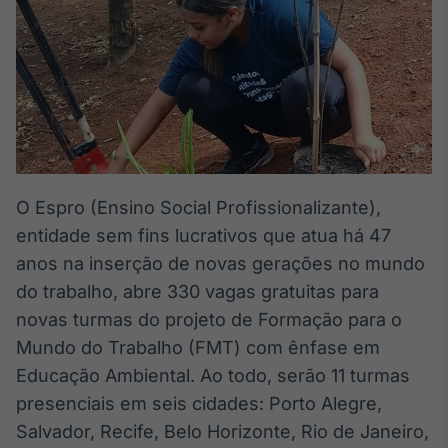
Broadcast
White Label
Plataforma para
conteúdos
personalizados
Soluções de Dados
e Conteúdos
Broadcast
OTC
O Espro (Ensino Social Profissionalizante),
Plataforma para
negociação de
entidade sem fins lucrativos que atua há 47
ativos
anos na inserção de novas gerações no mundo
do trabalho, abre 330 vagas gratuitas para
Broadcast
novas turmas do projeto de Formação para o
Datafeed
Mundo do Trabalho (FMT) com ênfase em
APIs para
Educação Ambiental. Ao todo, serão 11 turmas
integração de
conteúdos e
presenciais em seis cidades: Porto Alegre,
dados
Salvador, Recife, Belo Horizonte, Rio de Janeiro,