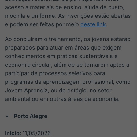
Broadcast
acesso a materiais de ensino, ajuda de custo,
Curadoria
mochila e uniforme. As inscrições estão abertas
Curadoria de
e podem ser feitas por meio
deste link
.
conteúdos
noticiosos
Soluções de
Ao concluírem o treinamento, os jovens estarão
Tecnologia
preparados para atuar em áreas que exigem
Broadcast
conhecimentos em práticas sustentáveis e
Radar
economia circular, além de se tornarem aptos a
Monitoramento
participar de processos seletivos para
inteligente de
notícias e
programas de aprendizagem profissional, como
conteúdos
Jovem Aprendiz, ou de estágio, no setor
ambiental ou em outras áreas da economia.
Broadcast
Fundos
A melhor
Porto Alegre
plataforma para
analisar fundos
de investimento
Início:
11/05/2026.
no Brasil