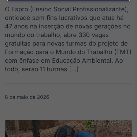
Broadcast
Agro
O Espro (Ensino Social Profissionalizante),
Tudo sobre o
entidade sem fins lucrativos que atua há
agronegócio
47 anos na inserção de novas gerações no
mundo do trabalho, abre 330 vagas
gratuitas para novas turmas do projeto de
Broadcast
Formação para o Mundo do Trabalho (FMT)
Político
com ênfase em Educação Ambiental. Ao
Os bastidores da
política em
todo, serão 11 turmas […]
tempo real
Broadcast
8 de maio de 2026
Energia
O setor de
energia elétrica
no Brasil