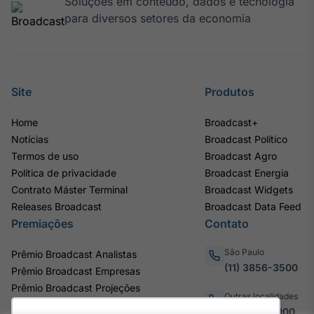
Soluções em conteúdo, dados e tecnologia
para diversos setores da economia
Site
Produtos
Home
Broadcast+
Notícias
Broadcast Político
Termos de uso
Broadcast Agro
Política de privacidade
Broadcast Energia
Contrato Máster Terminal
Broadcast Widgets
Releases Broadcast
Broadcast Data Feed
Premiações
Contato
São Paulo
Prêmio Broadcast Analistas
(11) 3856-3500
Prêmio Broadcast Empresas
Prêmio Broadcast Projeções
Outras localidades
0800.011.3000