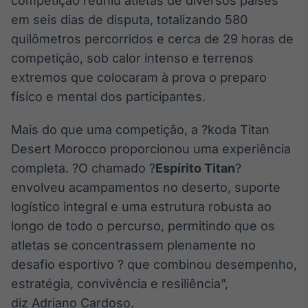
competição reuniu atletas de diversos países
Broadcast
em seis dias de disputa, totalizando 580
Ticker
quilômetros percorridos e cerca de 29 horas de
Cotações e
headlines de
competição, sob calor intenso e terrenos
notícias
extremos que colocaram à prova o preparo
físico e mental dos participantes.
Broadcast
Mais do que uma competição, a ?koda Titan
Widgets
Componentes
Desert Morocco proporcionou uma experiência
para conteúdos e
completa. ?O chamado ?
Espírito Titan
?
funcionalidades
envolveu acampamentos no deserto, suporte
logístico integral e uma estrutura robusta ao
Broadcast
longo de todo o percurso, permitindo que os
Wallboard
atletas se concentrassem plenamente no
Conteúdos e
dados para
desafio esportivo ? que combinou desempenho,
displays e telas
estratégia, convivência e resiliência”,
diz Adriano Cardoso.