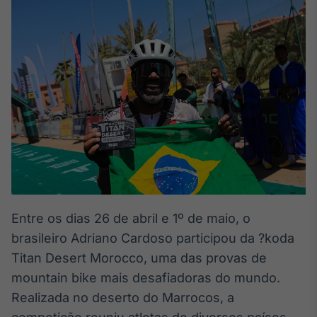
Broadcast
White Label
Plataforma para
conteúdos
personalizados
Soluções de Dados
e Conteúdos
Broadcast
OTC
Plataforma para
negociação de
ativos
Entre os dias 26 de abril e 1º de maio, o
Broadcast
brasileiro Adriano Cardoso participou da ?koda
Datafeed
APIs para
Titan Desert Morocco, uma das provas de
integração de
mountain bike mais desafiadoras do mundo.
conteúdos e
dados
Realizada no deserto do Marrocos, a