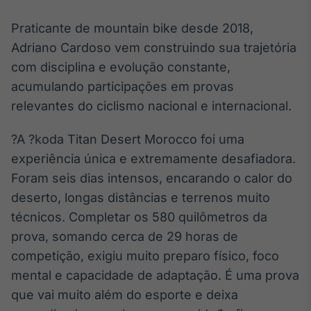
Broadcast
Praticante de mountain bike desde 2018,
Curadoria
Curadoria de
Adriano Cardoso vem construindo sua trajetória
conteúdos
com disciplina e evolução constante,
noticiosos
Soluções de
acumulando participações em provas
Tecnologia
relevantes do ciclismo nacional e internacional.
Broadcast
Radar
?A ?koda Titan Desert Morocco foi uma
Monitoramento
experiência única e extremamente desafiadora.
inteligente de
Foram seis dias intensos, encarando o calor do
notícias e
conteúdos
deserto, longas distâncias e terrenos muito
técnicos. Completar os 580 quilômetros da
Broadcast
prova, somando cerca de 29 horas de
Fundos
competição, exigiu muito preparo físico, foco
A melhor
plataforma para
mental e capacidade de adaptação. É uma prova
analisar fundos
que vai muito além do esporte e deixa
de investimento
no Brasil