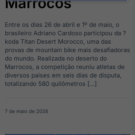
Marrocos
Broadcast
Agro
Tudo sobre o
agronegócio
Entre os dias 26 de abril e 1º de maio, o
brasileiro Adriano Cardoso participou da ?
koda Titan Desert Morocco, uma das
Broadcast
provas de mountain bike mais desafiadoras
Político
do mundo. Realizada no deserto do
Os bastidores da
Marrocos, a competição reuniu atletas de
política em
tempo real
diversos países em seis dias de disputa,
totalizando 580 quilômetros […]
Broadcast
Energia
O setor de
7 de maio de 2026
energia elétrica
no Brasil