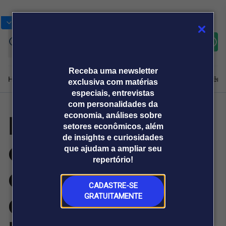
Bolsas
Gráficos
Moedas
Commoditie
Cotações
Assine
Entrar
agora
Receba uma newsletter
Home
Produtos e soluções
Notícias
Blog
Weekend
Institucional
Prêmi
exclusiva com matérias
especiais, entrevistas
com personalidades da
Brasileiro
economia, análises sobre
Plataformas
setores econômicos, além
Broadcast
Prêmio Broadcast
Agências de
Prêmio Broadcast
de insights e curiosidades
enfrenta desafio
Sobre nós
Releases Broadcast
Releases
que ajudam a ampliar seu
comunicação
Analistas
Empresas
Broadcast+
repertório!
O mercado
extremo no
financeiro em
tempo real
CADASTRE-SE
deserto do
GRATUITAMENTE
Prêmio Broadcast
Branded Content
Projeções