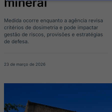
mineral
OTC
Datafeed
Plataforma para
APIs para
negociação de
integração de
ativos
conteúdos e
Soluções de
Medida ocorre enquanto a agência revisa
dados
Tecnologia
critérios de dosimetria e pode impactar
gestão de riscos, provisões e estratégias
Broadcast
Broadcast
de defesa.
Radar
Fundos
Monitoramento
A melhor
inteligente de
plataforma para
notícias e
analisar fundos
conteúdos
de investimento
23 de março de 2026
no Brasil
Crédito
Em breve