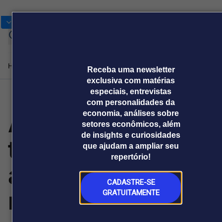
Bolsas
Gráficos
Moedas
Cotações
Home
Produtos e soluções
Notícias
Blog
Receba uma newsletter
exclusiva com matérias
especiais, entrevistas
com personalidades da
Plataformas
ANM suspende
economia, análises sobre
Broadcast
Prêmio Broadcast
Agências de
Prêmio Broadcast
Prêmio B
setores econômicos, além
Sobre nós
Releases Broadcast
Releases
Branded 
comunicação
Analistas
Empresas
Proje
de insights e curiosidades
Broadcast+
Broadcast
temporariamente
que ajudam a ampliar seu
Agro
O mercado
repertório!
financeiro em
Tudo sobre o
aplicação de
tempo real
agronegócio
CADASTRE-SE
Soluções de Dados
multas no setor
GRATUITAMENTE
e Conteúdos
Broadcast
Broadcast