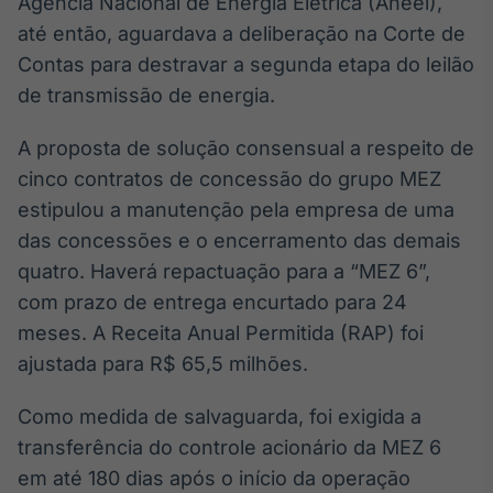
Agência Nacional de Energia Elétrica (Aneel),
Broadcast
White Label
até então, aguardava a deliberação na Corte de
Plataforma para
Contas para destravar a segunda etapa do leilão
conteúdos
de transmissão de energia.
personalizados
Soluções de Dados
e Conteúdos
A proposta de solução consensual a respeito de
cinco contratos de concessão do grupo MEZ
Broadcast
OTC
estipulou a manutenção pela empresa de uma
Plataforma para
das concessões e o encerramento das demais
negociação de
quatro. Haverá repactuação para a “MEZ 6”,
ativos
com prazo de entrega encurtado para 24
meses. A Receita Anual Permitida (RAP) foi
Broadcast
ajustada para R$ 65,5 milhões.
Datafeed
APIs para
Como medida de salvaguarda, foi exigida a
integração de
conteúdos e
transferência do controle acionário da MEZ 6
dados
em até 180 dias após o início da operação