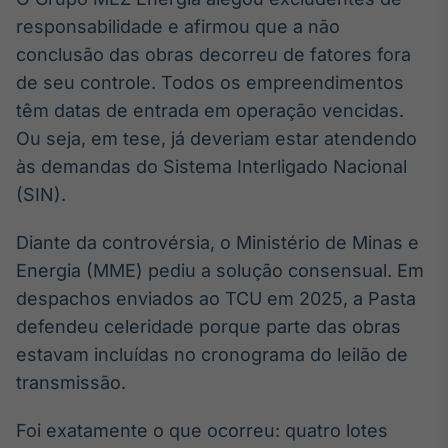
Broadcast
responsabilidade e afirmou que a não
Curadoria
conclusão das obras decorreu de fatores fora
Curadoria de
de seu controle. Todos os empreendimentos
conteúdos
noticiosos
Soluções de
têm datas de entrada em operação vencidas.
Tecnologia
Ou seja, em tese, já deveriam estar atendendo
às demandas do Sistema Interligado Nacional
Broadcast
(SIN).
Radar
Monitoramento
Diante da controvérsia, o Ministério de Minas e
inteligente de
notícias e
Energia (MME) pediu a solução consensual. Em
conteúdos
despachos enviados ao TCU em 2025, a Pasta
Broadcast
defendeu celeridade porque parte das obras
Fundos
estavam incluídas no cronograma do leilão de
A melhor
transmissão.
plataforma para
analisar fundos
de investimento
Foi exatamente o que ocorreu: quatro lotes
no Brasil