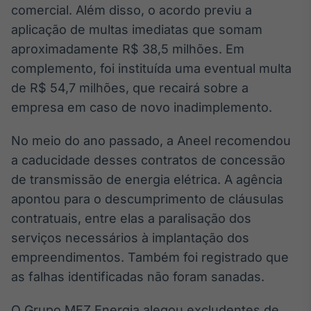
comercial. Além disso, o acordo previu a
Broadcast
Ticker
aplicação de multas imediatas que somam
Cotações e
aproximadamente R$ 38,5 milhões. Em
headlines de
complemento, foi instituída uma eventual multa
notícias
de R$ 54,7 milhões, que recairá sobre a
empresa em caso de novo inadimplemento.
Broadcast
Widgets
No meio do ano passado, a Aneel recomendou
Componentes
a caducidade desses contratos de concessão
para conteúdos e
funcionalidades
de transmissão de energia elétrica. A agência
apontou para o descumprimento de cláusulas
contratuais, entre elas a paralisação dos
Broadcast
Wallboard
serviços necessários à implantação dos
Conteúdos e
empreendimentos. Também foi registrado que
dados para
as falhas identificadas não foram sanadas.
displays e telas
O Grupo MEZ Energia alegou excludentes de