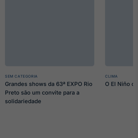
Tokenização
de ativos
Em breve
Crédito
Em breve
SEM CATEGORIA
CLIMA
Grandes shows da 63ª EXPO Rio
O El Niño c
Preto são um convite para a
solidariedade