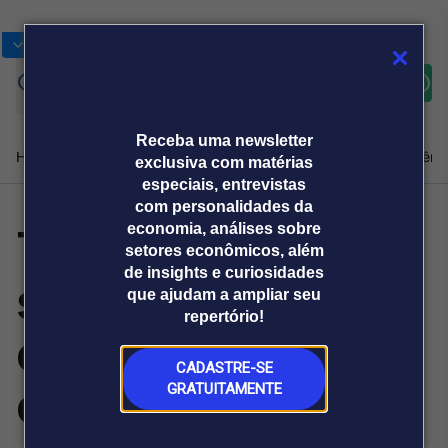
Bolsas
Gráficos
Moedas
Commoditie
Cotações
Assine
Entrar
agora
Receba uma newsletter
Home
Produtos e soluções
Notícias
Blog
Weekend
Institucional
Prêmi
exclusiva com matérias
especiais, entrevistas
com personalidades da
TCU aprova
economia, análises sobre
Plataformas
setores econômicos, além
Broadcast
Prêmio Broadcast
Agências de
Prêmio Broadcast
de insights e curiosidades
solução
Sobre nós
Releases Broadcast
Releases
que ajudam a ampliar seu
comunicação
Analistas
Empresas
Broadcast+
repertório!
O mercado
consensual sobre
financeiro em
tempo real
CADASTRE-SE
controvérsias
GRATUITAMENTE
Prêmio Broadcast
Branded Content
Projeções