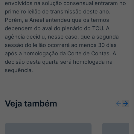
envolvidos na solução consensual entraram no
IA
primeiro leilão de transmissão deste ano.
Em breve
Porém, a Aneel entendeu que os termos
dependem do aval do plenário do TCU. A
agência decidiu, nesse caso, que a segunda
sessão do leilão ocorrerá ao menos 30 dias
BroadFast
após a homologação da Corte de Contas. A
Em breve
decisão desta quarta será homologada na
sequência.
Gestão de
Veja também
Investimentos
Em breve