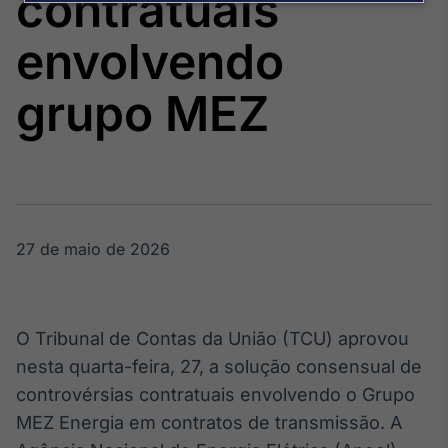
contratuais
Broadcast
Agro
envolvendo
Tudo sobre o
agronegócio
grupo MEZ
Broadcast
Político
Os bastidores da
política em
tempo real
27 de maio de 2026
Broadcast
Energia
O Tribunal de Contas da União (TCU) aprovou
O setor de
nesta quarta-feira, 27, a solução consensual de
energia elétrica
no Brasil
controvérsias contratuais envolvendo o Grupo
MEZ Energia em contratos de transmissão. A