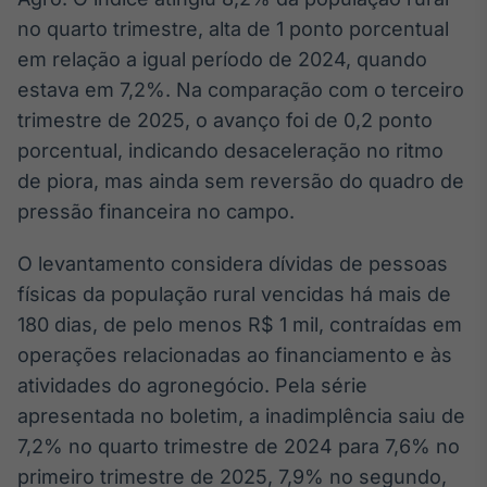
Broadcast
no quarto trimestre, alta de 1 ponto porcentual
White Label
em relação a igual período de 2024, quando
Plataforma para
conteúdos
estava em 7,2%. Na comparação com o terceiro
personalizados
Soluções de Dados
trimestre de 2025, o avanço foi de 0,2 ponto
e Conteúdos
porcentual, indicando desaceleração no ritmo
Broadcast
de piora, mas ainda sem reversão do quadro de
OTC
pressão financeira no campo.
Plataforma para
negociação de
O levantamento considera dívidas de pessoas
ativos
físicas da população rural vencidas há mais de
180 dias, de pelo menos R$ 1 mil, contraídas em
Broadcast
operações relacionadas ao financiamento e às
Datafeed
atividades do agronegócio. Pela série
APIs para
integração de
apresentada no boletim, a inadimplência saiu de
conteúdos e
7,2% no quarto trimestre de 2024 para 7,6% no
dados
primeiro trimestre de 2025, 7,9% no segundo,