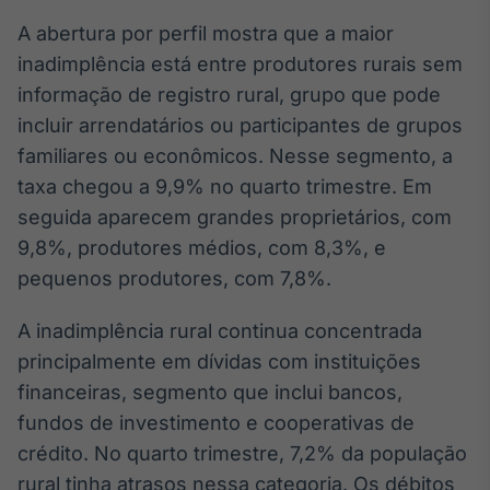
Broadcast
A abertura por perfil mostra que a maior
Curadoria
inadimplência está entre produtores rurais sem
Curadoria de
conteúdos
informação de registro rural, grupo que pode
noticiosos
Soluções de
incluir arrendatários ou participantes de grupos
Tecnologia
familiares ou econômicos. Nesse segmento, a
taxa chegou a 9,9% no quarto trimestre. Em
Broadcast
seguida aparecem grandes proprietários, com
Radar
Monitoramento
9,8%, produtores médios, com 8,3%, e
inteligente de
pequenos produtores, com 7,8%.
notícias e
conteúdos
A inadimplência rural continua concentrada
Broadcast
principalmente em dívidas com instituições
Fundos
financeiras, segmento que inclui bancos,
A melhor
fundos de investimento e cooperativas de
plataforma para
analisar fundos
crédito. No quarto trimestre, 7,2% da população
de investimento
rural tinha atrasos nessa categoria. Os débitos
no Brasil