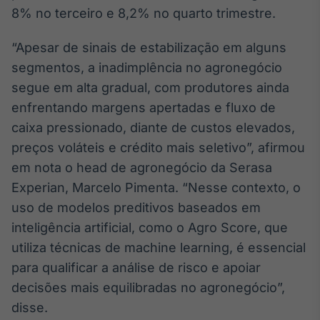
Broadcast
8% no terceiro e 8,2% no quarto trimestre.
Ticker
Cotações e
“Apesar de sinais de estabilização em alguns
headlines de
segmentos, a inadimplência no agronegócio
notícias
segue em alta gradual, com produtores ainda
enfrentando margens apertadas e fluxo de
Broadcast
caixa pressionado, diante de custos elevados,
Widgets
preços voláteis e crédito mais seletivo”, afirmou
Componentes
para conteúdos e
em nota o head de agronegócio da Serasa
funcionalidades
Experian, Marcelo Pimenta. “Nesse contexto, o
uso de modelos preditivos baseados em
Broadcast
inteligência artificial, como o Agro Score, que
Wallboard
utiliza técnicas de machine learning, é essencial
Conteúdos e
para qualificar a análise de risco e apoiar
dados para
displays e telas
decisões mais equilibradas no agronegócio”,
disse.