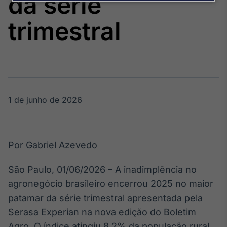
da série
Broadcast
Agro
trimestral
Tudo sobre o
agronegócio
Broadcast
Político
1 de junho de 2026
Os bastidores da
política em
tempo real
Por Gabriel Azevedo
Broadcast
Energia
São Paulo, 01/06/2026 – A inadimplência no
O setor de
agronegócio brasileiro encerrou 2025 no maior
energia elétrica
no Brasil
patamar da série trimestral apresentada pela
Serasa Experian na nova edição do Boletim
Agro. O índice atingiu 8,2% da população rural