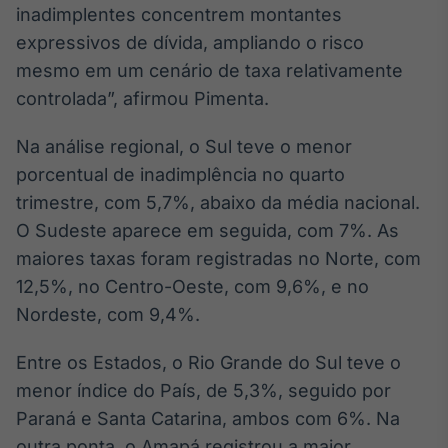
inadimplentes concentrem montantes
Tokenização
expressivos de dívida, ampliando o risco
de ativos
mesmo em um cenário de taxa relativamente
Em breve
controlada”, afirmou Pimenta.
Na análise regional, o Sul teve o menor
porcentual de inadimplência no quarto
Crédito
trimestre, com 5,7%, abaixo da média nacional.
Em breve
O Sudeste aparece em seguida, com 7%. As
maiores taxas foram registradas no Norte, com
12,5%, no Centro-Oeste, com 9,6%, e no
Nordeste, com 9,4%.
Entre os Estados, o Rio Grande do Sul teve o
menor índice do País, de 5,3%, seguido por
Paraná e Santa Catarina, ambos com 6%. Na
outra ponta, o Amapá registrou a maior