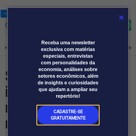
Bolsas
Gráficos
Moedas
Commoditie
Cotações
Assine
Entrar
agora
Receba uma newsletter
Home
Produtos e soluções
Notícias
Blog
Weekend
Institucional
Prêmi
exclusiva com matérias
especiais, entrevistas
com personalidades da
Serasa:
economia, análises sobre
Plataformas
setores econômicos, além
Broadcast
Prêmio Broadcast
Agências de
Prêmio Broadcast
de insights e curiosidades
inadimplência
Sobre nós
Releases Broadcast
Releases
que ajudam a ampliar seu
comunicação
Analistas
Empresas
Broadcast+
repertório!
O mercado
rural fecha 2025
financeiro em
tempo real
CADASTRE-SE
no maior patamar
GRATUITAMENTE
Prêmio Broadcast
Branded Content
Projeções