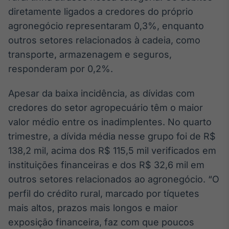
diretamente ligados a credores do próprio
IA
agronegócio representaram 0,3%, enquanto
Em breve
outros setores relacionados à cadeia, como
transporte, armazenagem e seguros,
responderam por 0,2%.
BroadFast
Apesar da baixa incidência, as dívidas com
Em breve
credores do setor agropecuário têm o maior
valor médio entre os inadimplentes. No quarto
trimestre, a dívida média nesse grupo foi de R$
138,2 mil, acima dos R$ 115,5 mil verificados em
instituições financeiras e dos R$ 32,6 mil em
Gestão de
outros setores relacionados ao agronegócio. “O
Investimentos
Em breve
perfil do crédito rural, marcado por tíquetes
mais altos, prazos mais longos e maior
exposição financeira, faz com que poucos