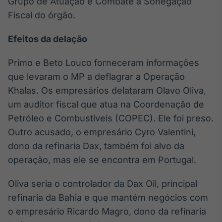
Grupo de Atuação e Combate à Sonegação
Tokenização
Fiscal do órgão.
de ativos
Efeitos da delação
Em breve
Primo e Beto Louco forneceram informações
que levaram o MP a deflagrar a Operação
Crédito
Khalas. Os empresários delataram Olavo Oliva,
Em breve
um auditor fiscal que atua na Coordenação de
Petróleo e Combustíveis (COPEC). Ele foi preso.
Outro acusado, o empresário Cyro Valentini,
dono da refinaria Dax, também foi alvo da
operação, mas ele se encontra em Portugal.
Oliva seria o controlador da Dax Oil, principal
refinaria da Bahia e que mantém negócios com
o empresário Ricardo Magro, dono da refinaria