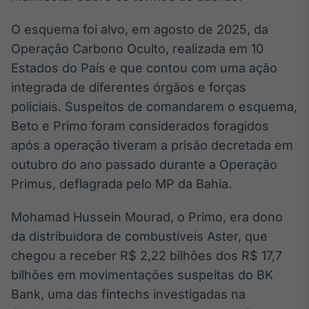
Broadcast
Ticker
O esquema foi alvo, em agosto de 2025, da
Cotações e
Operação Carbono Oculto, realizada em 10
headlines de
Estados do País e que contou com uma ação
notícias
integrada de diferentes órgãos e forças
policiais. Suspeitos de comandarem o esquema,
Broadcast
Beto e Primo foram considerados foragidos
Widgets
após a operação tiveram a prisão decretada em
Componentes
para conteúdos e
outubro do ano passado durante a Operação
funcionalidades
Primus, deflagrada pelo MP da Bahia.
Mohamad Hussein Mourad, o Primo, era dono
Broadcast
Wallboard
da distribuidora de combustíveis Aster, que
Conteúdos e
chegou a receber R$ 2,22 bilhões dos R$ 17,7
dados para
bilhões em movimentações suspeitas do BK
displays e telas
Bank, uma das fintechs investigadas na