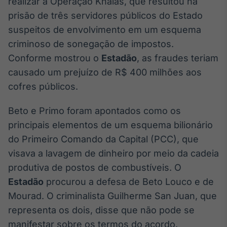
realizar a Operação Khalas, que resultou na
Broadcast
White Label
prisão de três servidores públicos do Estado
Plataforma para
suspeitos de envolvimento em um esquema
conteúdos
criminoso de sonegação de impostos.
personalizados
Soluções de Dados
Conforme mostrou o
Estadão
, as fraudes teriam
e Conteúdos
causado um prejuízo de R$ 400 milhões aos
Broadcast
cofres públicos.
OTC
Plataforma para
Beto e Primo foram apontados como os
negociação de
principais elementos de um esquema bilionário
ativos
do Primeiro Comando da Capital (PCC), que
visava a lavagem de dinheiro por meio da cadeia
Broadcast
produtiva de postos de combustíveis. O
Datafeed
Estadão
procurou a defesa de Beto Louco e de
APIs para
integração de
Mourad. O criminalista Guilherme San Juan, que
conteúdos e
representa os dois, disse que não pode se
dados
manifestar sobre os termos do acordo.