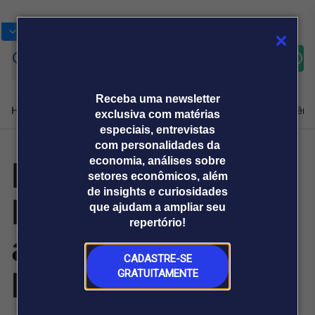
Bolsas
Gráficos
Moedas
Commoditie
Cotações
Assine
Entrar
agora
Receba uma newsletter
Home
Produtos e soluções
Notícias
Blog
Weekend
Institucional
Prêmi
exclusiva com matérias
especiais, entrevistas
com personalidades da
Primo e Beto
economia, análises sobre
Plataformas
setores econômicos, além
Broadcast
Prêmio Broadcast
Agências de
Prêmio Broadcast
de insights e curiosidades
Louco são
Sobre nós
Releases Broadcast
Releases
que ajudam a ampliar seu
comunicação
Analistas
Empresas
Broadcast+
repertório!
O mercado
apontados por
financeiro em
tempo real
CADASTRE-SE
ligação com PCC
GRATUITAMENTE
Prêmio Broadcast
Branded Content
Projeções