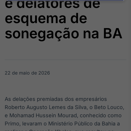
e delatores de
Broadcast
Agro
esquema de
Tudo sobre o
agronegócio
sonegação na BA
Broadcast
Político
Os bastidores da
política em
tempo real
22 de maio de 2026
Broadcast
Energia
As delações premiadas dos empresários
O setor de
Roberto Augusto Lemes da Silva, o Beto Louco,
energia elétrica
no Brasil
e Mohamad Hussein Mourad, conhecido como
Primo, levaram o Ministério Público da Bahia a