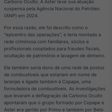
Carbono Oculto. A Aster teve sua atuação
Broadcast
suspensa pela Agência Nacional do Petróleo
Curadoria
(ANP) em 2024.
Curadoria de
conteúdos
noticiosos
Soluções de
Por essa razão, ele foi descrito como o
Tecnologia
“epicentro das operações”, e teria montado a
rede criminosa com familiares, sócios e
Broadcast
profissionais cooptados para fraudes fiscais,
Radar
ocultação de patrimônio e lavagem de dinheiro.
Monitoramento
inteligente de
notícias e
Ele também seria dono de uma rede de postos
conteúdos
de combustíveis que estariam em nome de
Broadcast
laranjas e ligado também à Copape, uma
Fundos
formuladora de combustíveis. As investigações
A melhor
que levaram a deflagração da Carbono Oculto
plataforma para
apontaram que o grupo formado por Copape e
analisar fundos
de investimento
Aster era gerido por Primo e também por Beto
no Brasil