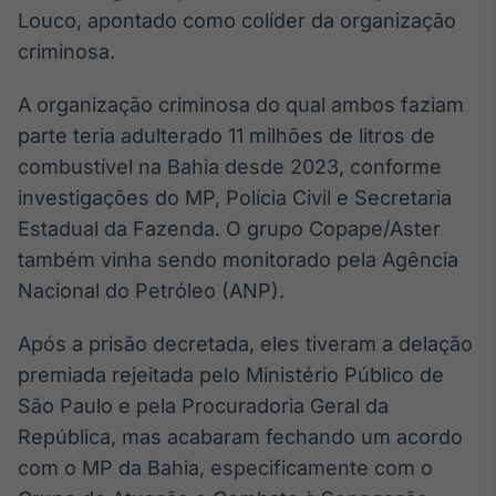
Louco, apontado como colíder da organização
IA
criminosa.
Em breve
A organização criminosa do qual ambos faziam
parte teria adulterado 11 milhões de litros de
combustível na Bahia desde 2023, conforme
BroadFast
investigações do MP, Polícia Civil e Secretaria
Em breve
Estadual da Fazenda. O grupo Copape/Aster
também vinha sendo monitorado pela Agência
Nacional do Petróleo (ANP).
Após a prisão decretada, eles tiveram a delação
Gestão de
premiada rejeitada pelo Ministério Público de
Investimentos
São Paulo e pela Procuradoria Geral da
Em breve
República, mas acabaram fechando um acordo
com o MP da Bahia, especificamente com o