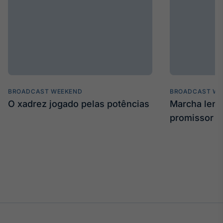
Tokenização
de ativos
Em breve
Crédito
BROADCAST WEEKEND
BROADCAST WE
Em breve
O xadrez jogado pelas potências
Marcha len
promissor