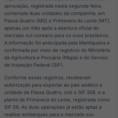
Broadcast
aprovação, registrada nesta segunda-feira,
White Label
contempla duas unidades da companhia, em
Plataforma para
conteúdos
Passa Quatro (MG) e Primavera do Leste (MT),
personalizados
Soluções de Dados
apenas um mês após a abertura oficial do
e Conteúdos
mercado sul-coreano para os ovos brasileiros.
A informação foi antecipada pela Mantiqueira e
Broadcast
OTC
confirmada por meio de registros do Ministério
Plataforma para
da Agricultura e Pecuária (Mapa) e do Serviço
negociação de
de Inspeção Federal (SIF).
ativos
Conforme esses registros, receberam
Broadcast
autorização para exportar ao país asiático a
Datafeed
unidade de Passa Quatro, sob o SIF 308, e a
APIs para
planta de Primavera do Leste, registrada como
integração de
conteúdos e
SIF 59. As duas operações já estão aptas a
dados
realizar embarques para o mercado sul-