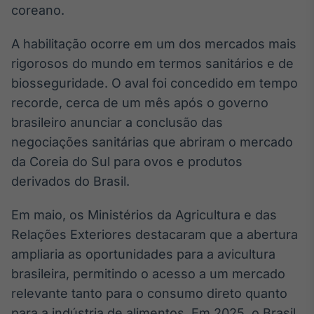
coreano.
Broadcast
Ticker
A habilitação ocorre em um dos mercados mais
Cotações e
headlines de
rigorosos do mundo em termos sanitários e de
notícias
biosseguridade. O aval foi concedido em tempo
recorde, cerca de um mês após o governo
Broadcast
brasileiro anunciar a conclusão das
Widgets
negociações sanitárias que abriram o mercado
Componentes
da Coreia do Sul para ovos e produtos
para conteúdos e
funcionalidades
derivados do Brasil.
Em maio, os Ministérios da Agricultura e das
Broadcast
Relações Exteriores destacaram que a abertura
Wallboard
ampliaria as oportunidades para a avicultura
Conteúdos e
dados para
brasileira, permitindo o acesso a um mercado
displays e telas
relevante tanto para o consumo direto quanto
para a indústria de alimentos. Em 2025, o Brasil