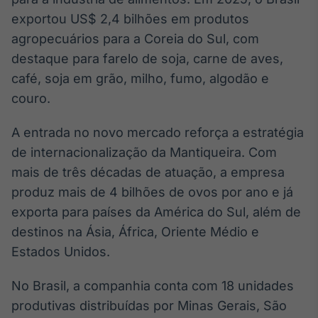
Broadcast
exportou US$ 2,4 bilhões em produtos
Curadoria
agropecuários para a Coreia do Sul, com
Curadoria de
destaque para farelo de soja, carne de aves,
conteúdos
noticiosos
Soluções de
café, soja em grão, milho, fumo, algodão e
Tecnologia
couro.
Broadcast
A entrada no novo mercado reforça a estratégia
Radar
de internacionalização da Mantiqueira. Com
Monitoramento
mais de três décadas de atuação, a empresa
inteligente de
notícias e
produz mais de 4 bilhões de ovos por ano e já
conteúdos
exporta para países da América do Sul, além de
Broadcast
destinos na Ásia, África, Oriente Médio e
Fundos
Estados Unidos.
A melhor
plataforma para
No Brasil, a companhia conta com 18 unidades
analisar fundos
de investimento
produtivas distribuídas por Minas Gerais, São
no Brasil