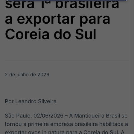
será 1ª brasileira
Broadcast
Agro
a exportar para
Tudo sobre o
agronegócio
Coreia do Sul
Broadcast
Político
Os bastidores da
política em
tempo real
2 de junho de 2026
Broadcast
Energia
Por Leandro Silveira
O setor de
energia elétrica
São Paulo, 02/06/2026 – A Mantiqueira Brasil se
no Brasil
tornou a primeira empresa brasileira habilitada a
exportar ovos in natura para a Coreia do Sul. A