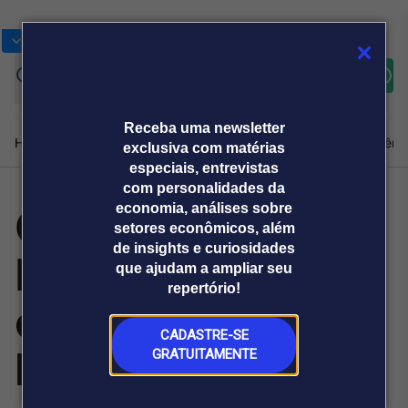
Bolsas
Gráficos
Moedas
Commoditie
Cotações
Assine
Entrar
agora
Receba uma newsletter
Home
Produtos e soluções
Notícias
Blog
Weekend
Institucional
Prêmi
exclusiva com matérias
especiais, entrevistas
com personalidades da
Ovos:
economia, análises sobre
Plataformas
setores econômicos, além
Broadcast
Prêmio Broadcast
Agências de
Prêmio Broadcast
de insights e curiosidades
Mantiqueira
Sobre nós
Releases Broadcast
Releases
que ajudam a ampliar seu
comunicação
Analistas
Empresas
Broadcast+
repertório!
O mercado
obtém 2
financeiro em
tempo real
CADASTRE-SE
habilitações e
GRATUITAMENTE
Prêmio Broadcast
Branded Content
Projeções