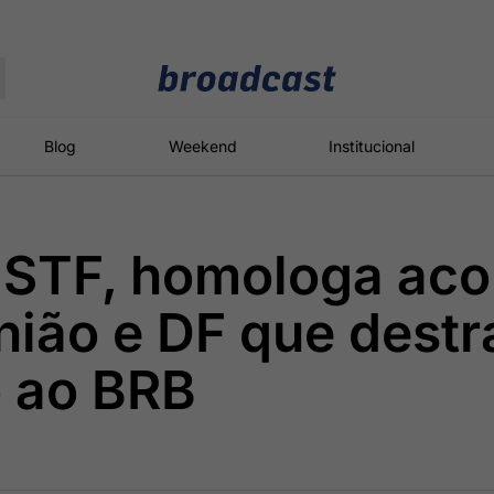
Moedas
Commodities
Blog
Weekend
Institucional
 STF, homologa aco
roadcast
Content
ções
Broadcast
Broadcast
Broadcast
nião e DF que destr
Político
Energia
White Label
Os bastidores da
O setor de
Plataforma para
o ao BRB
política em
energia elétrica
conteúdos
tempo real
no Brasil
personalizados
Broadcast
Broadcast
Broadcast
Broadcast