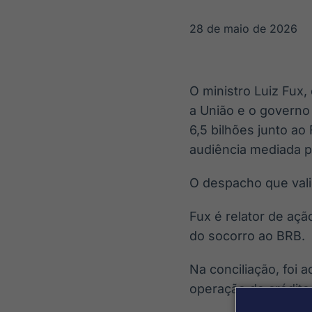
OTC
Datafeed
Plataforma para
APIs para
28 de maio de 2026
negociação de
integração de
ativos
conteúdos e
Soluções de
dados
Tecnologia
O ministro Luiz Fux
Broadcast
Broadcast
a União e o governo 
Radar
Fundos
6,5 bilhões junto ao
Monitoramento
A melhor
inteligente de
plataforma para
audiência mediada po
notícias e
analisar fundos
conteúdos
de investimento
O despacho que valid
no Brasil
Fux é relator de açã
do socorro ao BRB.
Na conciliação, foi
operação de crédito