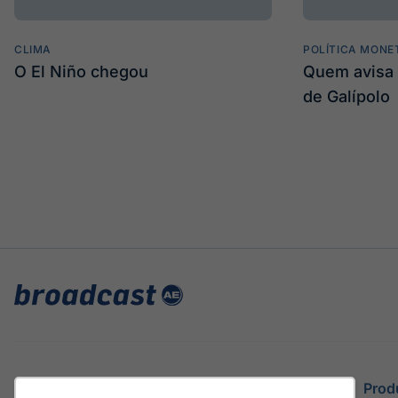
CLIMA
POLÍTICA MONE
O El Niño chegou
Quem avisa 
de Galípolo
Site
Prod