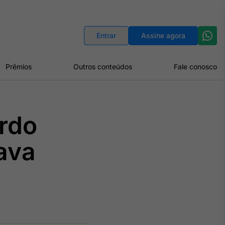
Indicadores
Conversor de Moedas
Entrar
Assine agora
Prêmios
Outros conteúdos
Fale conosco
rdo
ava