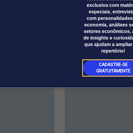
prestará contragarantias com o Fundo de Participaçã
exclusiva com matér
especiais, entrevis
 Participação dos Estados (FPE).
com personalidades
economia, análises s
setores econômicos, 
de insights e curiosi
que ajudam a ampliar
repertório!
CADASTRE-SE
GRATUITAMENTE