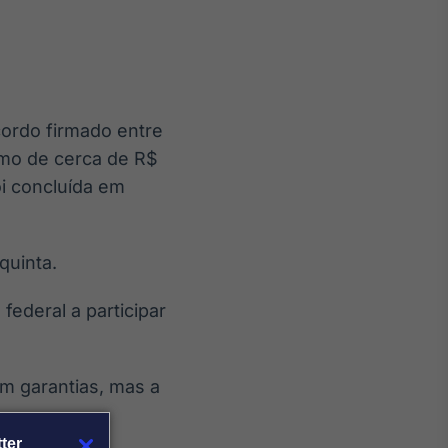
cordo firmado entre
Crédito
imo de cerca de R$
Em breve
oi concluída em
quinta.
federal a participar
em garantias, mas a
ter