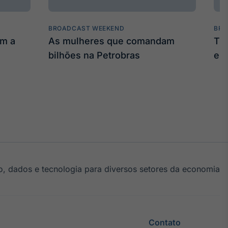
BROADCAST WEEKEND
BRO
am a
As mulheres que comandam
Tru
bilhões na Petrobras
em
, dados e tecnologia para diversos setores da economia
Contato