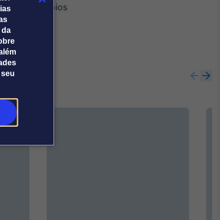
o dos Municípios
ias
tas
 da
obre
além
dades
 seu