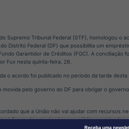
Ticker
Widgets
Wallboard
Curadoria
Cotações e
Componentes
Conteúdos e
Curadoria de
headlines de
para conteúdos e
dados para
conteúdos
notícias
funcionalidades
displays e telas
noticiosos
, do Supremo Tribunal Federal (STF), homologou o a
IA
BroadFast
Gestão de
Tokenização
do Distrito Federal (DF) que possibilita um emprést
Investimentos
de ativos
Em breve
Em breve
 Fundo Garantidor de Créditos (FGC). A conciliação f
Em breve
Em breve
r Fux nesta quinta-feira, 28.
a o acordo foi publicado no período da tarde desta 
o movida pelo governo do DF para obrigar o governo 
 acordado que a União não vai ajudar com recursos n
 terá fiança de grandes bancos públicos e privados.
Receba uma newslet