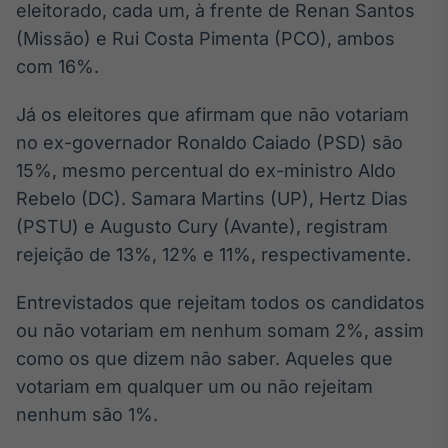
eleitorado, cada um, à frente de Renan Santos
Broadcast
(Missão) e Rui Costa Pimenta (PCO), ambos
Ticker
Cotações e
com 16%.
headlines de
notícias
Já os eleitores que afirmam que não votariam
no ex-governador Ronaldo Caiado (PSD) são
Broadcast
15%, mesmo percentual do ex-ministro Aldo
Widgets
Rebelo (DC). Samara Martins (UP), Hertz Dias
Componentes
(PSTU) e Augusto Cury (Avante), registram
para conteúdos e
funcionalidades
rejeição de 13%, 12% e 11%, respectivamente.
Entrevistados que rejeitam todos os candidatos
Broadcast
ou não votariam em nenhum somam 2%, assim
Wallboard
como os que dizem não saber. Aqueles que
Conteúdos e
dados para
votariam em qualquer um ou não rejeitam
displays e telas
nenhum são 1%.