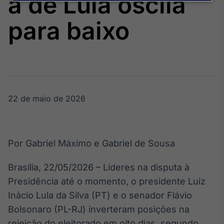
a de Lula oscila
Broadcast
Agro
para baixo
Tudo sobre o
agronegócio
Broadcast
Político
22 de maio de 2026
Os bastidores da
política em
tempo real
Por Gabriel Máximo e Gabriel de Sousa
Broadcast
Energia
Brasília, 22/05/2026 – Líderes na disputa à
O setor de
Presidência até o momento, o presidente Luiz
energia elétrica
no Brasil
Inácio Lula da Silva (PT) e o senador Flávio
Bolsonaro (PL-RJ) inverteram posições na
rejeição do eleitorado em oito dias, segundo