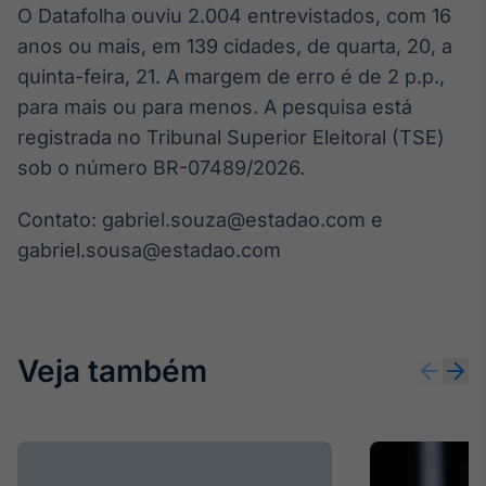
O Datafolha ouviu 2.004 entrevistados, com 16
Broadcast
Curadoria
anos ou mais, em 139 cidades, de quarta, 20, a
Curadoria de
quinta-feira, 21. A margem de erro é de 2 p.p.,
conteúdos
para mais ou para menos. A pesquisa está
noticiosos
Soluções de
registrada no Tribunal Superior Eleitoral (TSE)
Tecnologia
sob o número BR-07489/2026.
Broadcast
Radar
Contato: gabriel.souza@estadao.com e
Monitoramento
gabriel.sousa@estadao.com
inteligente de
notícias e
conteúdos
Broadcast
Veja também
Fundos
A melhor
plataforma para
analisar fundos
de investimento
no Brasil