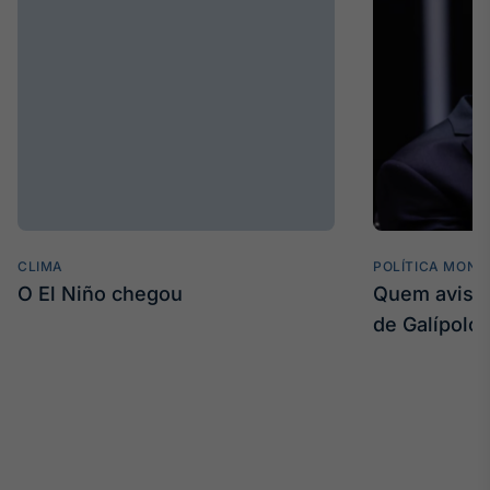
IA
Em breve
BroadFast
Em breve
CLIMA
POLÍTICA MONE
O El Niño chegou
Quem avisa 
de Galípolo
Gestão de
Investimentos
Em breve