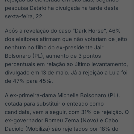
Broadcast
pesquisa Datafolha divulgada na tarde desta
White Label
sexta-feira, 22.
Plataforma para
conteúdos
personalizados
Soluções de Dados
Após a revelação do caso “Dark Horse”, 46%
e Conteúdos
dos eleitores afirmam que não votariam de jeito
nenhum no filho do ex-presidente Jair
Broadcast
Bolsonaro (PL), aumento de 3 pontos
OTC
Plataforma para
percentuais em relação ao último levantamento,
negociação de
divulgado em 13 de maio. Já a rejeição a Lula foi
ativos
de 47% para 45%.
Broadcast
A ex-primeira-dama Michelle Bolsonaro (PL),
Datafeed
cotada para substituir o enteado como
APIs para
candidata, vem a seguir, com 31% de rejeição. O
integração de
conteúdos e
ex-governador Romeu Zema (Novo) e Cabo
dados
Daciolo (Mobiliza) são rejeitados por 18% do