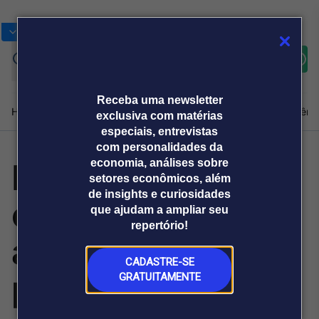
Bolsas
Gráficos
Moedas
Commoditie
Cotações
Assine
Entrar
agora
Receba uma newsletter
Home
Produtos e soluções
Notícias
Blog
Weekend
Institucional
Prêmi
exclusiva com matérias
especiais, entrevistas
com personalidades da
Datafolha: em
economia, análises sobre
Plataformas
setores econômicos, além
Broadcast
Prêmio Broadcast
Agências de
Prêmio Broadcast
de insights e curiosidades
oito dias, rejeição
Sobre nós
Releases Broadcast
Releases
que ajudam a ampliar seu
comunicação
Analistas
Empresas
Broadcast+
repertório!
O mercado
a Flávio cresce 3
financeiro em
tempo real
CADASTRE-SE
pontos, enquanto
GRATUITAMENTE
Prêmio Broadcast
Branded Content
Projeções