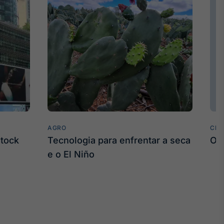
AGRO
CLI
stock
Tecnologia para enfrentar a seca
O 
e o El Niño