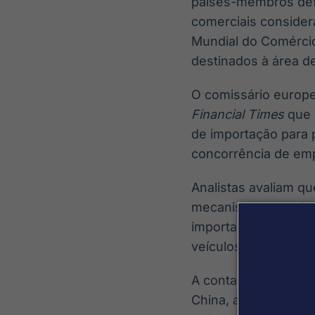
países-membros def
comerciais consider
Mundial do Comércio
destinados à área d
O comissário europe
Financial Times
que 
de importação para 
concorrência de emp
Analistas avaliam q
mecanismo de defesa 
importações e impor
veículos elétricos, a
A conta Yuyuantanti
China, a iniciativa 