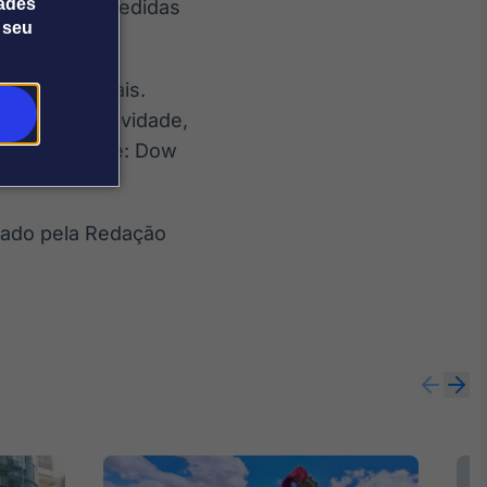
dades
ta, citando medidas
 seu
utas comerciais.
ua competitividade,
siático. Fonte: Dow
itado pela Redação