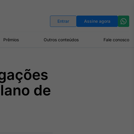
Indicadores
Conversor de Moedas
Entrar
Assine agora
Prêmios
Outros conteúdos
Fale conosco
igações
plano de