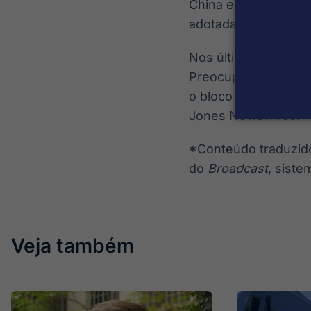
China está seguindo
adotadas pelo bloco 
Nos últimos anos, C
Preocupado com o im
o bloco europeu abr
Jones Newswires.
*Conteúdo traduzido 
do
Broadcast
, siste
Veja também