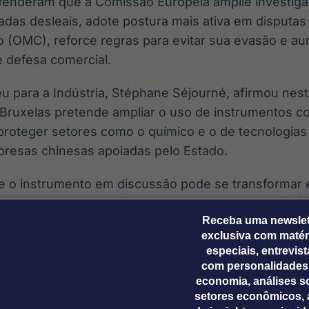
enderam que a Comissão Europeia amplie investiga
adas desleais, adote postura mais ativa em disputa
 (OMC), reforce regras para evitar sua evasão e a
e defesa comercial.
u para a Indústria, Stéphane Séjourné, afirmou nes
Bruxelas pretende ampliar o uso de instrumentos co
proteger setores como o químico e o de tecnologias
resas chinesas apoiadas pelo Estado.
ue o instrumento em discussão pode se transforma
comercial voltado à China. A proposta permitiria à 
Receba uma newslet
 tarifas setoriais, afetando exportações chinesas 
exclusiva com matér
ço e painéis solares.
especiais, entrevis
com personalidades
an afirmou que, embora a UE não tenha mencionado 
economia, análises s
tem o país como alvo. “A política econômica e comerci
setores econômicos, 