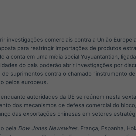
Ticker
Widgets
Wallboard
Curadoria
Cotações e
Componentes
Conteúdos e
Curadoria de
headlines de
para conteúdos e
dados para
conteúdos
notícias
funcionalidades
displays e telas
noticiosos
ir investigações comerciais contra a União Europeia
IA
BroadFast
Gestão de
Tokenização
osta para restringir importações de produtos estr
Investimentos
de ativos
Em breve
Em breve
o a conta em uma mídia social Yuyuantantian, ligada
Em breve
Em breve
ridades do país poderão abrir investigações por disc
a de suprimentos contra o chamado “instrumento d
do pelos europeus.
e enquanto autoridades da UE se reúnem nesta sexta-
mento dos mecanismos de defesa comercial do bloco
nço das exportações chinesas em setores estratég
do pela
Dow Jones Newswires
, França, Espanha, Hol