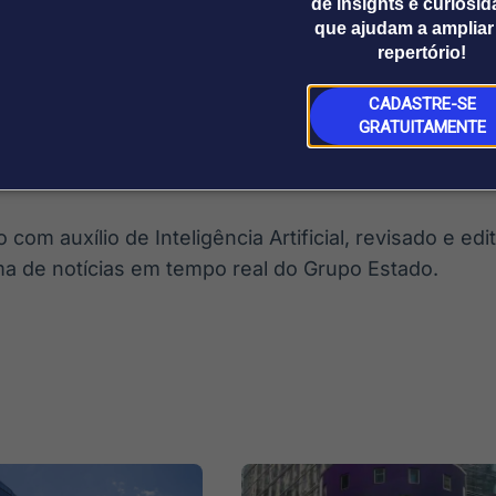
de insights e curiosi
 um caminho cada vez mais radical”, escreveu a con
que ajudam a ampliar
neste ano, incluindo a Lei do Acelerador Industrial.
repertório!
hina e UE têm trocado medidas retaliatórias em disp
CADASTRE-SE
pacto de produtos chineses de baixo custo sobre s
GRATUITAMENTE
iu diversas investigações contra empresas do país a
com auxílio de Inteligência Artificial, revisado e ed
ma de notícias em tempo real do Grupo Estado.