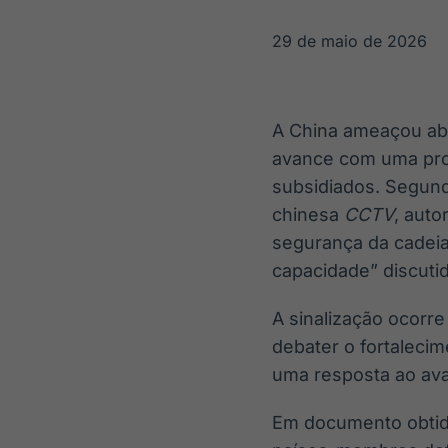
OTC
Datafeed
Plataforma para
APIs para
29 de maio de 2026
negociação de
integração de
ativos
conteúdos e
Soluções de
dados
Tecnologia
A China ameaçou abr
Broadcast
Broadcast
avance com uma prop
Radar
Fundos
subsidiados. Segund
Monitoramento
A melhor
inteligente de
plataforma para
chinesa
CCTV
, auto
notícias e
analisar fundos
segurança da cadei
conteúdos
de investimento
no Brasil
capacidade” discuti
A sinalização ocorr
debater o fortaleci
uma resposta ao ava
Em documento obti