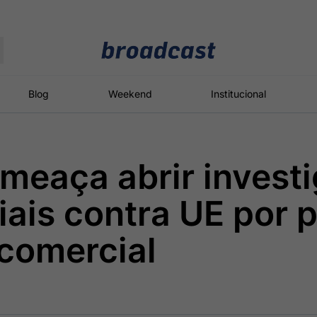
Moedas
Commodities
Blog
Weekend
Institucional
meaça abrir invest
roadcast
Content
ções
Broadcast
Broadcast
Broadcast
ais contra UE por 
Político
Energia
White Label
Os bastidores da
O setor de
Plataforma para
comercial
política em
energia elétrica
conteúdos
tempo real
no Brasil
personalizados
Broadcast
Broadcast
Broadcast
Broadcast