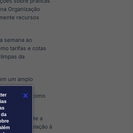
ções sobre práticas
s na Organização
umente recursos
ta semana ao
mo tarifas e cotas
 limpas da
r em um amplo
UE limitar
ter
de segmentos como
ias
tas
 da
explicitamente a
obre
al da UE em relação à
além