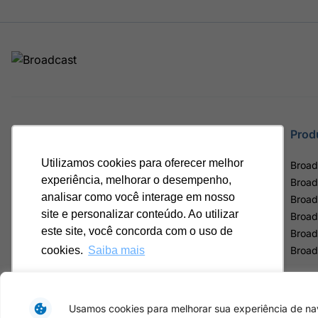
Site
Prod
Utilizamos cookies para oferecer melhor
Home
Broad
experiência, melhorar o desempenho,
Notícias
Broad
analisar como você interage em nosso
Termos de uso
Broad
site e personalizar conteúdo. Ao utilizar
Política de privacidade
Broad
este site, você concorda com o uso de
Contrato Máster Terminal
Broad
Releases Broadcast
Broad
cookies.
Saiba mais
Ok, entendi!
Usamos cookies para melhorar sua experiência de nav
Av. Eng. Caetano Á