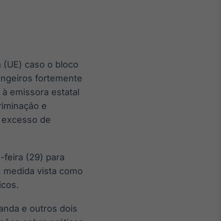
 (UE) caso o bloco
Crédito
angeiros fortemente
Em breve
 à emissora estatal
riminação e
e excesso de
feira (29) para
, medida vista como
icos.
anda e outros dois