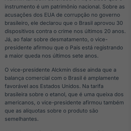
Broadcast
instrumento é um patrimônio nacional. Sobre as
Curadoria
acusações dos EUA de corrupção no governo
Curadoria de
brasileiro, ele declarou que o Brasil aprovou 30
conteúdos
noticiosos
dispositivos contra o crime nos últimos 20 anos.
Soluções de
Já, ao falar sobre desmatamento, o vice-
Tecnologia
presidente afirmou que o País está registrando
Broadcast
a maior queda nos últimos sete anos.
Radar
Monitoramento
O vice-presidente Alckmin disse ainda que a
inteligente de
notícias e
balança comercial com o Brasil é amplamente
conteúdos
favorável aos Estados Unidos. Na tarifa
brasileira sobre o etanol, que é uma queixa dos
Broadcast
Fundos
americanos, o vice-presidente afirmou também
A melhor
que as alíquotas sobre o produto são
plataforma para
semelhantes.
analisar fundos
de investimento
no Brasil