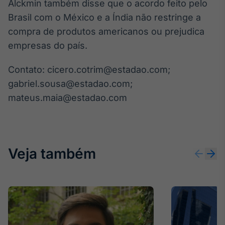
Alckmin também disse que o acordo feito pelo
IA
Brasil com o México e a Índia não restringe a
Em breve
compra de produtos americanos ou prejudica
empresas do país.
Contato: cicero.cotrim@estadao.com;
gabriel.sousa@estadao.com;
BroadFast
mateus.maia@estadao.com
Em breve
Veja também
Gestão de
Investimentos
Em breve