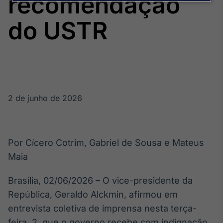
recomendação
Broadcast
Agro
do USTR
Tudo sobre o
agronegócio
Broadcast
Político
2 de junho de 2026
Os bastidores da
política em
tempo real
Por Cícero Cotrim, Gabriel de Sousa e Mateus
Broadcast
Maia
Energia
O setor de
Brasília, 02/06/2026 – O vice-presidente da
energia elétrica
no Brasil
República, Geraldo Alckmin, afirmou em
entrevista coletiva de imprensa nesta terça-
feira, 2, que o governo recebe com indignação