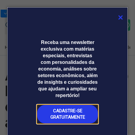
Bolsas
Gráficos
Moedas
Commoditie
Cotações
Assine
Entrar
agora
Receba uma newsletter
Home
Produtos e soluções
Notícias
Blog
Weekend
Institucional
Prêmi
exclusiva com matérias
especiais, entrevistas
com personalidades da
Alckmin: Governo
economia, análises sobre
Plataformas
setores econômicos, além
Broadcast
Prêmio Broadcast
Agências de
Prêmio Broadcast
de insights e curiosidades
brasileiro recebe
Sobre nós
Releases Broadcast
Releases
que ajudam a ampliar seu
comunicação
Analistas
Empresas
Broadcast+
repertório!
O mercado
com indignação e
financeiro em
tempo real
CADASTRE-SE
acha injusta a
GRATUITAMENTE
Prêmio Broadcast
Branded Content
Projeções