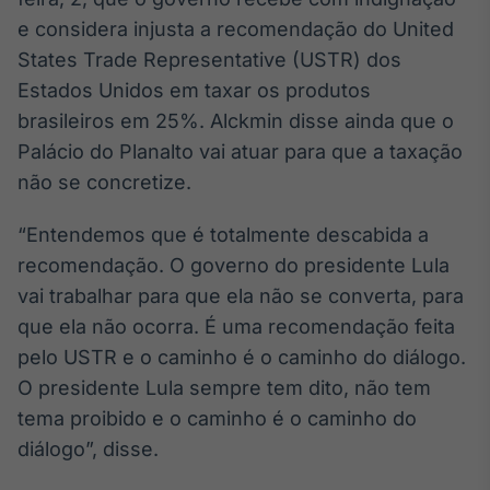
Broadcast
e considera injusta a recomendação do United
White Label
States Trade Representative (USTR) dos
Plataforma para
conteúdos
Estados Unidos em taxar os produtos
personalizados
Soluções de Dados
brasileiros em 25%. Alckmin disse ainda que o
e Conteúdos
Palácio do Planalto vai atuar para que a taxação
Broadcast
não se concretize.
OTC
Plataforma para
“Entendemos que é totalmente descabida a
negociação de
recomendação. O governo do presidente Lula
ativos
vai trabalhar para que ela não se converta, para
que ela não ocorra. É uma recomendação feita
Broadcast
pelo USTR e o caminho é o caminho do diálogo.
Datafeed
O presidente Lula sempre tem dito, não tem
APIs para
integração de
tema proibido e o caminho é o caminho do
conteúdos e
diálogo”, disse.
dados