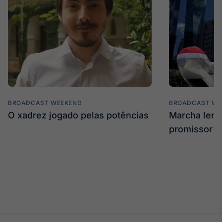
Tokenização
de ativos
Em breve
Crédito
Em breve
BROADCAST WEEKEND
BROADCAST WE
O xadrez jogado pelas potências
Marcha len
promissor