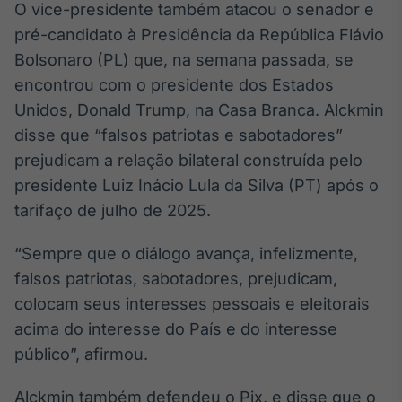
O vice-presidente também atacou o senador e
Broadcast
pré-candidato à Presidência da República Flávio
Ticker
Cotações e
Bolsonaro (PL) que, na semana passada, se
headlines de
encontrou com o presidente dos Estados
notícias
Unidos, Donald Trump, na Casa Branca. Alckmin
disse que “falsos patriotas e sabotadores”
Broadcast
prejudicam a relação bilateral construída pelo
Widgets
presidente Luiz Inácio Lula da Silva (PT) após o
Componentes
para conteúdos e
tarifaço de julho de 2025.
funcionalidades
“Sempre que o diálogo avança, infelizmente,
falsos patriotas, sabotadores, prejudicam,
Broadcast
colocam seus interesses pessoais e eleitorais
Wallboard
Conteúdos e
acima do interesse do País e do interesse
dados para
público”, afirmou.
displays e telas
Alckmin também defendeu o Pix, e disse que o