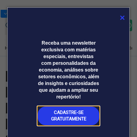
Bolsas
Gráficos
Moedas
Commoditie
Cotações
Assine
Entrar
agora
Receba uma newsletter
Home
Produtos e soluções
Notícias
Blog
Weekend
Institucional
Prêmi
exclusiva com matérias
especiais, entrevistas
com personalidades da
Learning Tree
economia, análises sobre
Plataformas
setores econômicos, além
Broadcast
Prêmio Broadcast
Agências de
Prêmio Broadcast
de insights e curiosidades
International
Sobre nós
Releases Broadcast
Releases
que ajudam a ampliar seu
comunicação
Analistas
Empresas
Broadcast+
repertório!
O mercado
Fecha Contrato
financeiro em
tempo real
CADASTRE-SE
Plurianual de
GRATUITAMENTE
Prêmio Broadcast
Branded Content
Projeções