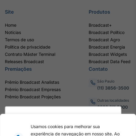
Site
Produtos
Home
Broadcast+
Notícias
Broadcast Político
Termos de uso
Broadcast Agro
Política de privacidade
Broadcast Energia
Contrato Máster Terminal
Broadcast Widgets
Releases Broadcast
Broadcast Data Feed
Premiações
Contato
São Paulo
Prêmio Broadcast Analistas
(11) 3856-3500
Prêmio Broadcast Empresas
Prêmio Broadcast Projeções
Outras localidades
0800.011.3000
Utilizamos cookies para oferecer melhor
experiência, melhorar o desempenho, analisar
Usamos cookies para melhorar sua
como você interage em nosso site e
Av. Eng. Caetano Álvares, 55
experiência de navegação em nosso site. Ao