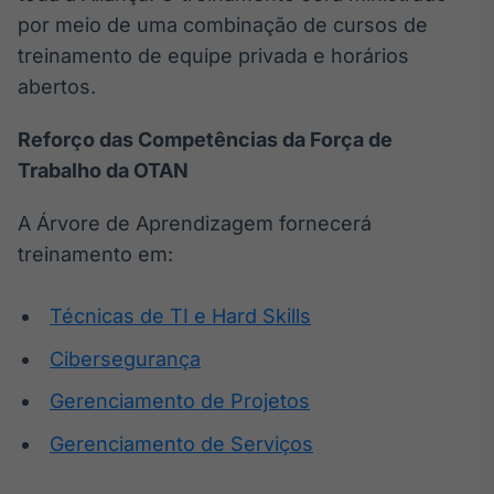
Broadcast
por meio de uma combinação de cursos de
Curadoria
treinamento de equipe privada e horários
Curadoria de
abertos.
conteúdos
noticiosos
Soluções de
Reforço das Competências da Força de
Tecnologia
Trabalho da OTAN
Broadcast
Radar
A Árvore de Aprendizagem fornecerá
Monitoramento
treinamento em:
inteligente de
notícias e
conteúdos
Técnicas de TI e Hard Skills
Broadcast
Cibersegurança
Fundos
Gerenciamento de Projetos
A melhor
plataforma para
Gerenciamento de Serviços
analisar fundos
de investimento
no Brasil