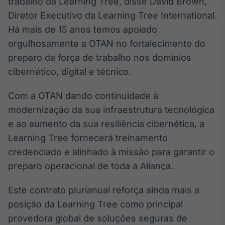
trabalho da Learning Tree, disse David Brown,
Tokenização
Diretor Executivo da Learning Tree International.
de ativos
Há mais de 15 anos temos apoiado
Em breve
orgulhosamente a OTAN no fortalecimento do
preparo da força de trabalho nos domínios
cibernético, digital e técnico.
Crédito
Com a OTAN dando continuidade à
Em breve
modernização da sua infraestrutura tecnológica
e ao aumento da sua resiliência cibernética, a
Learning Tree fornecerá treinamento
credenciado e alinhado à missão para garantir o
preparo operacional de toda a Aliança.
Este contrato plurianual reforça ainda mais a
posição da Learning Tree como principal
provedora global de soluções seguras de