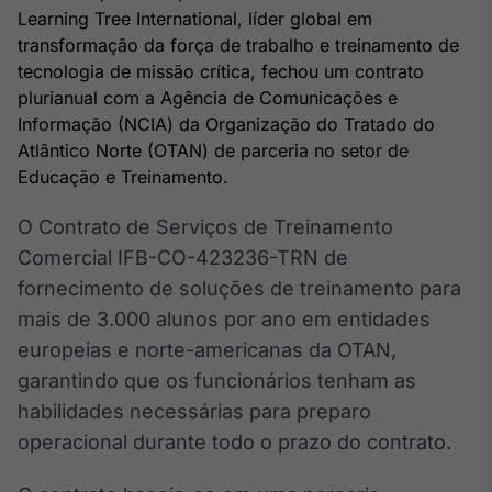
Broadcast
Learning Tree International, líder global em
White Label
transformação da força de trabalho e treinamento de
Plataforma para
tecnologia de missão crítica, fechou um contrato
conteúdos
plurianual com a Agência de Comunicações e
personalizados
Soluções de Dados
Informação (NCIA) da Organização do Tratado do
e Conteúdos
Atlântico Norte (OTAN) de parceria no setor de
Educação e Treinamento.
Broadcast
OTC
O Contrato de Serviços de Treinamento
Plataforma para
negociação de
Comercial IFB-CO-423236-TRN de
ativos
fornecimento de soluções de treinamento para
mais de 3.000 alunos por ano em entidades
Broadcast
europeias e norte-americanas da OTAN,
Datafeed
garantindo que os funcionários tenham as
APIs para
habilidades necessárias para preparo
integração de
conteúdos e
operacional durante todo o prazo do contrato.
dados