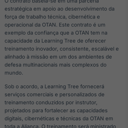
O contrato baseia-se em uma parceria
Broadcast
estratégica em apoio ao desenvolvimento da
Ticker
força de trabalho técnica, cibernética e
Cotações e
headlines de
operacional da OTAN. Este contrato é um
notícias
exemplo da confiança que a OTAN tem na
capacidade da Learning Tree de oferecer
Broadcast
treinamento inovador, consistente, escalável e
Widgets
alinhado à missão em um dos ambientes de
Componentes
defesa multinacionais mais complexos do
para conteúdos e
funcionalidades
mundo.
Sob o acordo, a Learning Tree fornecerá
Broadcast
serviços comerciais e personalizados de
Wallboard
treinamento conduzidos por instrutor,
Conteúdos e
dados para
projetados para fortalecer as capacidades
displays e telas
digitais, cibernéticas e técnicas da OTAN em
toda a Aliança. O treinamento será ministrado