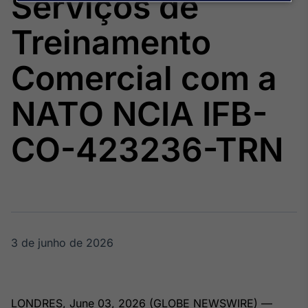
Serviços de
Broadcast
Agro
Treinamento
Tudo sobre o
agronegócio
Comercial com a
NATO NCIA IFB-
Broadcast
Político
CO-423236-TRN
Os bastidores da
política em
tempo real
Broadcast
Energia
O setor de
3 de junho de 2026
energia elétrica
no Brasil
LONDRES, June 03, 2026 (GLOBE NEWSWIRE) —