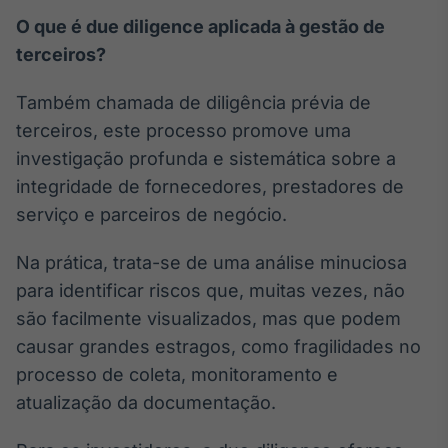
Broadcast
O que é due diligence aplicada à gestão de
Curadoria
terceiros?
Curadoria de
conteúdos
Também chamada de diligência prévia de
noticiosos
Soluções de
terceiros, este processo promove uma
Tecnologia
investigação profunda e sistemática sobre a
Broadcast
integridade de fornecedores, prestadores de
Radar
serviço e parceiros de negócio.
Monitoramento
inteligente de
notícias e
Na prática, trata-se de uma análise minuciosa
conteúdos
para identificar riscos que, muitas vezes, não
são facilmente visualizados, mas que podem
Broadcast
causar grandes estragos, como fragilidades no
Fundos
processo de coleta, monitoramento e
A melhor
plataforma para
atualização da documentação.
analisar fundos
de investimento
no Brasil