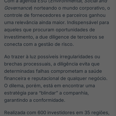
Com a agenda ESG (
Environmental, Social and
Broadcast
White Label
Governance
) norteando o mundo corporativo, o
Plataforma para
controle de fornecedores e parceiros ganhou
conteúdos
uma relevância ainda maior. Indispensável para
personalizados
Soluções de Dados
aqueles que procuram oportunidades de
e Conteúdos
investimento, a due diligence de terceiros se
Broadcast
conecta com a gestão de risco.
OTC
Plataforma para
Ao trazer à luz possíveis irregularidades ou
negociação de
brechas processuais, a diligência evita que
ativos
determinadas falhas comprometam a saúde
financeira e reputacional de qualquer negócio.
Broadcast
O dilema, porém, está em encontrar uma
Datafeed
estratégia para “blindar” a companhia,
APIs para
integração de
garantindo a conformidade.
conteúdos e
dados
Realizada com 600 investidores em 35 regiões,