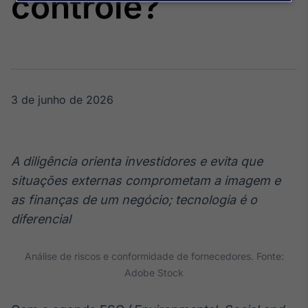
controle?
Broadcast
Agro
Tudo sobre o
agronegócio
3 de junho de 2026
Broadcast
Político
Os bastidores da
política em
A diligência orienta investidores e evita que
tempo real
situações externas comprometam a imagem e
as finanças de um negócio; tecnologia é o
Broadcast
diferencial
Energia
O setor de
energia elétrica
Análise de riscos e conformidade de fornecedores. Fonte:
no Brasil
Adobe Stock