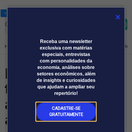
Bolsas
Gráficos
Moedas
Commoditie
Cotações
Assine
Entrar
agora
Receba uma newsletter
Home
Produtos e soluções
Notícias
Blog
Weekend
Institucional
Prêmi
exclusiva com matérias
especiais, entrevistas
com personalidades da
Due diligence de
economia, análises sobre
Plataformas
setores econômicos, além
Broadcast
Prêmio Broadcast
Agências de
Prêmio Broadcast
de insights e curiosidades
terceiros: por que
Sobre nós
Releases Broadcast
Releases
que ajudam a ampliar seu
comunicação
Analistas
Empresas
Broadcast+
repertório!
O mercado
as empresas
financeiro em
tempo real
CADASTRE-SE
ampliaram o
GRATUITAMENTE
Prêmio Broadcast
Branded Content
Projeções