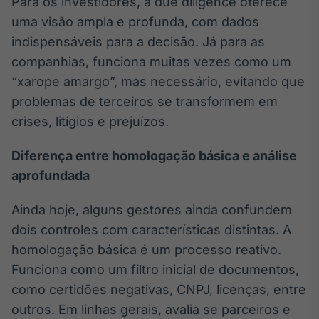
Para os investidores, a due diligence oferece
IA
uma visão ampla e profunda, com dados
Em breve
indispensáveis para a decisão. Já para as
companhias, funciona muitas vezes como um
“xarope amargo”, mas necessário, evitando que
problemas de terceiros se transformem em
crises, litígios e prejuízos.
BroadFast
Em breve
Diferença entre homologação básica e análise
aprofundada
Ainda hoje, alguns gestores ainda confundem
dois controles com características distintas. A
Gestão de
homologação básica é um processo reativo.
Investimentos
Em breve
Funciona como um filtro inicial de documentos,
como certidões negativas, CNPJ, licenças, entre
outros. Em linhas gerais, avalia se parceiros e