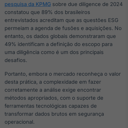
pesquisa da KPMG
sobre due diligence de 2024
Broadcast
Ticker
constatou que 89% dos brasileiros
Cotações e
entrevistados acreditam que as questões ESG
headlines de
permeiam a agenda de fusões e aquisições. No
notícias
entanto, os dados globais demonstraram que
49% identificam a definição do escopo para
Broadcast
uma diligência como é um dos principais
Widgets
desafios.
Componentes
para conteúdos e
funcionalidades
Portanto, embora o mercado reconheça o valor
desta prática, a complexidade em fazer
corretamente a análise exige encontrar
Broadcast
Wallboard
métodos apropriados, com o suporte de
Conteúdos e
ferramentas tecnológicas capazes de
dados para
transformar dados brutos em segurança
displays e telas
operacional.