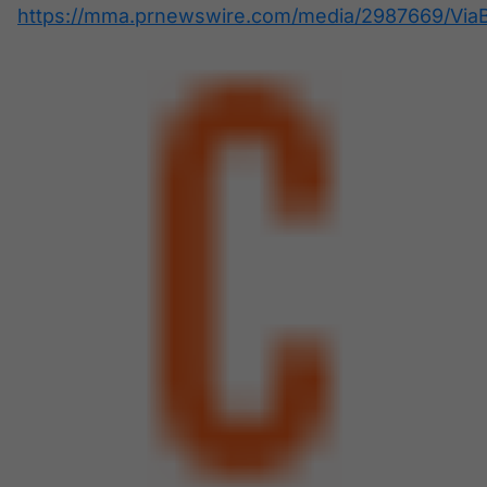
https://mma.prnewswire.com/media/2987669/ViaB