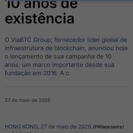
10 anos de
OTC
Datafeed
Plataforma para
APIs para
existência
negociação de
integração de
ativos
conteúdos e
Soluções de
dados
Tecnologia
O ViaBTC Group, fornecedor líder global de
Broadcast
Broadcast
infraestrutura de blockchain, anunciou hoje
Radar
Fundos
o lançamento de sua campanha de 10
Monitoramento
A melhor
inteligente de
plataforma para
anos, um marco importante desde sua
notícias e
analisar fundos
fundação em 2016. A c
conteúdos
de investimento
no Brasil
27 de maio de 2026
HONG KONG
27 de maio de 2026
,
/PRNewswire/