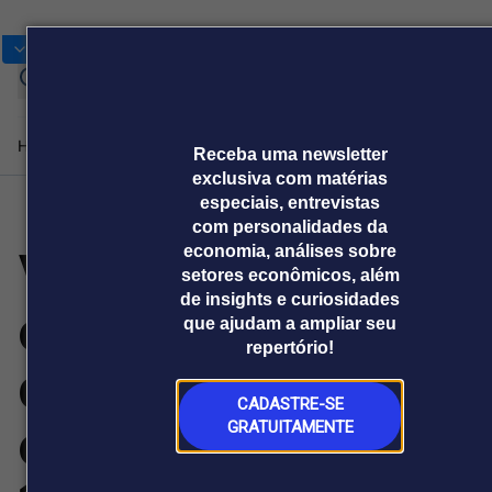
Bolsas
Gráficos
Moedas
Cotações
Home
Produtos e soluções
Notícias
Blog
Receba uma newsletter
exclusiva com matérias
especiais, entrevistas
com personalidades da
Plataformas
ViaBTC lança
economia, análises sobre
Broadcast
Prêmio Broadcast
Agências de
Prêmio Broadcast
Prêmio B
setores econômicos, além
Sobre nós
Releases Broadcast
Releases
Branded 
comunicação
Analistas
Empresas
Proje
de insights e curiosidades
Broadcast+
Broadcast
campanha “Prova
que ajudam a ampliar seu
Agro
O mercado
repertório!
financeiro em
Tudo sobre o
de Década” para
tempo real
agronegócio
CADASTRE-SE
Soluções de Dados
comemorar seus
GRATUITAMENTE
e Conteúdos
Broadcast
Broadcast