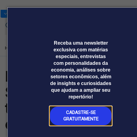
Bolsas
Gráficos
Moedas
Commoditie
Cotações
Receba uma newsletter
Home
Produtos e soluções
Notícias
Blog
Weekend
Institucional
Prêmi
exclusiva com matérias
especiais, entrevistas
com personalidades da
LG QNED73 e
economia, análises sobre
Plataformas
setores econômicos, além
Broadcast
Prêmio Broadcast
Agências de
Prêmio Broadcast
Prêmio B
de insights e curiosidades
Soundbars
Sobre nós
Releases Broadcast
Releases
Branded 
que ajudam a ampliar seu
comunicação
Analistas
Empresas
Proje
Broadcast+
Broadcast
repertório!
Agro
O mercado
trazem
financeiro em
Tudo sobre o
tempo real
agronegócio
CADASTRE-SE
experiência de
GRATUITAMENTE