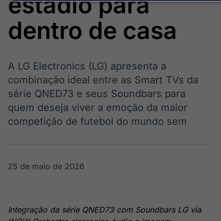
estádio para
Broadcast
Broadcast
Energia
White Label
dentro de casa
O setor de
Plataforma para
energia elétrica
conteúdos
no Brasil
personalizados
Soluções de Dados
e Conteúdos
A LG Electronics (LG) apresenta a
combinação ideal entre as Smart TVs da
Broadcast
Broadcast
OTC
Datafeed
série QNED73 e seus Soundbars para
Plataforma para
APIs para
quem deseja viver a emoção da maior
negociação de
integração de
competição de futebol do mundo sem
ativos
conteúdos e
dados
Broadcast
Broadcast
Widgets
Wallboard
25 de maio de 2026
Componentes
Conteúdos e
para conteúdos e
dados para
funcionalidades
displays e telas
Soluções de
Integração da série QNED73 com Soundbars LG via
Tecnologia