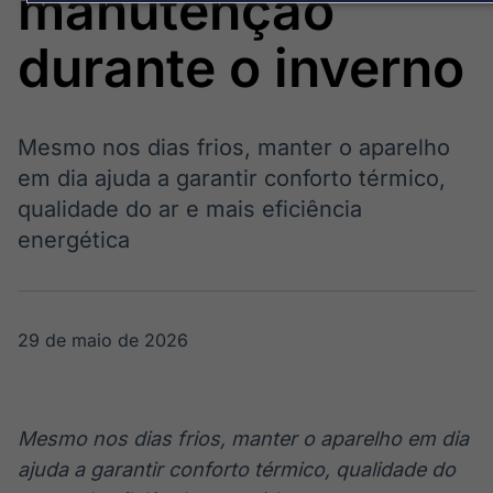
manutenção
Broadcast
Broadcast
Político
Energia
durante o inverno
Os bastidores da
O setor de
política em
energia elétrica
tempo real
no Brasil
Mesmo nos dias frios, manter o aparelho
Broadcast
em dia ajuda a garantir conforto térmico,
White Label
qualidade do ar e mais eficiência
Plataforma para
energética
conteúdos
personalizados
Soluções de Dados
e Conteúdos
29 de maio de 2026
Broadcast
Broadcast
OTC
Datafeed
Plataforma para
APIs para
negociação de
integração de
ativos
conteúdos e
Mesmo nos dias frios, manter o aparelho em dia
dados
ajuda a garantir conforto térmico, qualidade do