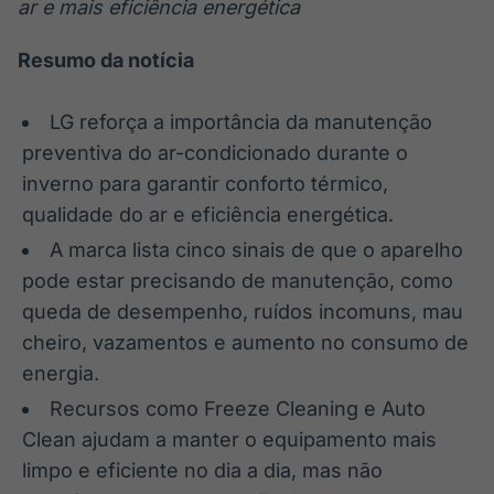
ar e mais eficiência energética
Broadcast
Broadcast
Ticker
Widgets
Resumo da notícia
Cotações e
Componentes
headlines de
para conteúdos e
notícias
funcionalidades
LG reforça a importância da manutenção
preventiva do ar-condicionado durante o
Broadcast
Broadcast
inverno para garantir conforto térmico,
Wallboard
Curadoria
qualidade do ar e eficiência energética.
Conteúdos e
Curadoria de
A marca lista cinco sinais de que o aparelho
dados para
conteúdos
displays e telas
noticiosos
pode estar precisando de manutenção, como
Soluções de
queda de desempenho, ruídos incomuns, mau
Tecnologia
cheiro, vazamentos e aumento no consumo de
Broadcast
Broadcast
energia.
Radar
Fundos
Recursos como Freeze Cleaning e Auto
Monitoramento
A melhor
inteligente de
plataforma para
Clean ajudam a manter o equipamento mais
notícias e
analisar fundos
conteúdos
de investimento
limpo e eficiente no dia a dia, mas não
no Brasil