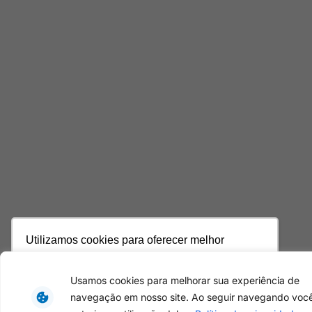
Utilizamos cookies para oferecer melhor
experiência, melhorar o desempenho, analisar
como você interage em nosso site e
Usamos cookies para melhorar sua experiência de
personalizar conteúdo. Ao utilizar este site, você
navegação em nosso site. Ao seguir navegando voc
concorda com o uso de cookies.
Saiba mais