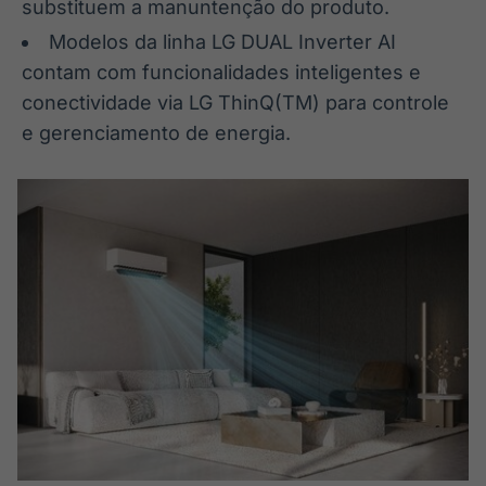
substituem a manuntenção do produto.
IA
BroadFast
Modelos da linha LG DUAL Inverter AI
Em breve
Em breve
contam com funcionalidades inteligentes e
conectividade via LG ThinQ(TM) para controle
e gerenciamento de energia.
Gestão de
Tokenização
Investimentos
de ativos
Em breve
Em breve
Crédito
Em breve