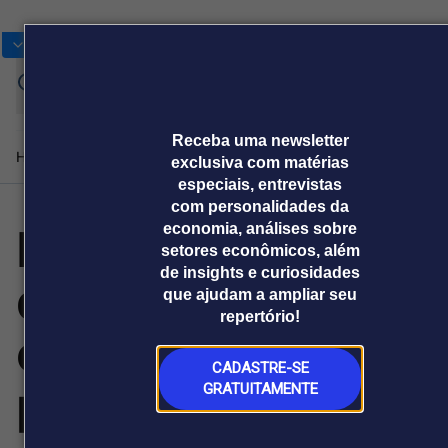
Bolsas
Gráficos
Moedas
Commoditie
Cotações
Assine
Entrar
agora
Receba uma newsletter
Home
Produtos e soluções
Notícias
Blog
Weekend
Institucional
Prêmi
exclusiva com matérias
especiais, entrevistas
com personalidades da
LG destaca sinais
economia, análises sobre
Plataformas
setores econômicos, além
Broadcast
Prêmio Broadcast
Agências de
Prêmio Broadcast
de insights e curiosidades
de que o ar-
Sobre nós
Releases Broadcast
Releases
que ajudam a ampliar seu
comunicação
Analistas
Empresas
Broadcast+
Broadcast
repertório!
Agro
O mercado
condicionado
financeiro em
Tudo sobre o
tempo real
agronegócio
CADASTRE-SE
precisa de
GRATUITAMENTE
Prêmio Broadcast
Branded Content
Projeções