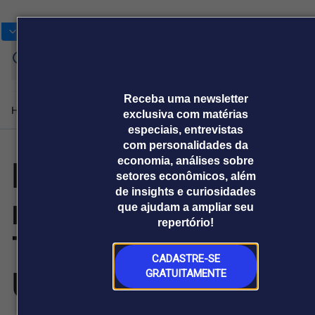
Bolsas
Gráficos
Moedas
Commoditie
Cotações
Entrar
Receba uma newsletter
Home
Produtos e soluções
Notícias
Blog
Weekend
Institucional
Prêmi
exclusiva com matérias
especiais, entrevistas
com personalidades da
KuCoin divulga o
economia, análises sobre
Plataformas
setores econômicos, além
Broadcast
Prêmio Broadcast
Agências de
Prêmio Broadcast
Prêmio B
de insights e curiosidades
relatório anual do
Sobre nós
Releases Broadcast
Releases
Branded 
que ajudam a ampliar seu
comunicação
Analistas
Empresas
Proje
Broadcast+
Broadcast
repertório!
Agro
O mercado
Trust Project de
financeiro em
Tudo sobre o
tempo real
agronegócio
CADASTRE-SE
US$ 2 bilhões,
GRATUITAMENTE