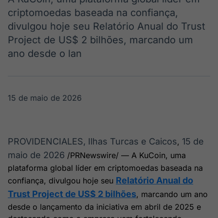
Broadcast
Broadcast
criptomoedas baseada na confiança,
Radar
Fundos
divulgou hoje seu Relatório Anual do Trust
Monitoramento
A melhor
Project de US$ 2 bilhões, marcando um
inteligente de
plataforma para
notícias e
analisar fundos
ano desde o lan
conteúdos
de investimento
no Brasil
BroadFast
Gestão de
Investimentos
Em breve
15 de maio de 2026
Em breve
PROVIDENCIALES, Ilhas Turcas e Caicos
15 de
,
maio de 2026
/PRNewswire/ — A KuCoin, uma
Crédito
plataforma global líder em criptomoedas baseada na
Em breve
Relatório Anual do
confiança, divulgou hoje seu
Trust Project de US$ 2 bilhões
, marcando um ano
desde o lançamento da iniciativa em abril de 2025 e