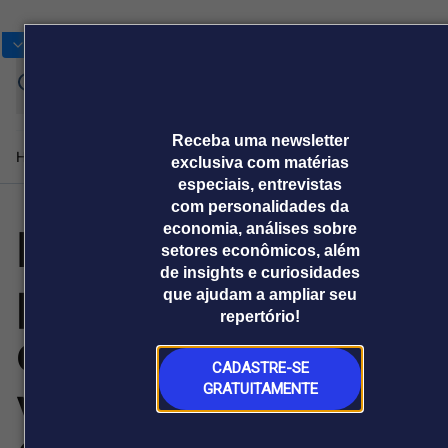
Bolsas
Gráficos
Moedas
Commoditie
Cotações
Assine
Entrar
agora
Receba uma newsletter
Home
Produtos e soluções
Notícias
Blog
Weekend
Institucional
Prêmi
exclusiva com matérias
especiais, entrevistas
com personalidades da
Hikvision traz IA
economia, análises sobre
Plataformas
setores econômicos, além
Broadcast
Prêmio Broadcast
Agências de
Prêmio Broadcast
de insights e curiosidades
para a
Sobre nós
Releases Broadcast
Releases
que ajudam a ampliar seu
comunicação
Analistas
Empresas
Broadcast+
Broadcast
repertório!
Agro
O mercado
compressão de
financeiro em
Tudo sobre o
tempo real
agronegócio
CADASTRE-SE
vídeo com o
GRATUITAMENTE
Prêmio Broadcast
Branded Content
Projeções