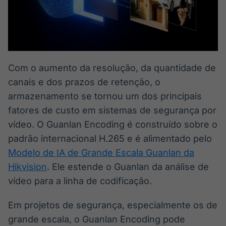
IA
BroadFast
Em breve
Em breve
Com o aumento da resolução, da quantidade de
canais e dos prazos de retenção, o
Gestão de
Tokenização
armazenamento se tornou um dos principais
Investimentos
de ativos
fatores de custo em sistemas de segurança por
Em breve
Em breve
vídeo. O Guanlan Encoding é construído sobre o
padrão internacional H.265 e é alimentado pelo
Modelo de IA de Grande Escala Guanlan da
Crédito
Hikvision
. Ele estende o Guanlan da análise de
Em breve
vídeo para a linha de codificação.
Em projetos de segurança, especialmente os de
grande escala, o Guanlan Encoding pode