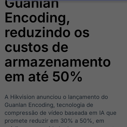
Guanlan
Broadcast
Broadcast
Político
Energia
Encoding,
Os bastidores da
O setor de
política em
energia elétrica
tempo real
no Brasil
reduzindo os
custos de
Broadcast
White Label
armazenamento
Plataforma para
conteúdos
personalizados
Soluções de Dados
em até 50%
e Conteúdos
Broadcast
Broadcast
OTC
Datafeed
A Hikvision anunciou o lançamento do
Plataforma para
APIs para
Guanlan Encoding, tecnologia de
negociação de
integração de
compressão de vídeo baseada em IA que
ativos
conteúdos e
dados
promete reduzir em 30% a 50%, em