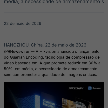
média, a necessidade de armazenamento s
Broadcast
Broadcast
Ticker
Widgets
Cotações e
Componentes
headlines de
para conteúdos e
22 de maio de 2026
notícias
funcionalidades
Broadcast
Broadcast
HANGZHOU, China
22 de maio de 2026
Wallboard
Curadoria
,
Conteúdos e
Curadoria de
/PRNewswire/ — A Hikvision anunciou o lançamento
dados para
conteúdos
do Guanlan Encoding, tecnologia de compressão de
displays e telas
noticiosos
Soluções de
vídeo baseada em IA que promete reduzir em 30% a
Tecnologia
50%, em média, a necessidade de armazenamento
sem comprometer a qualidade de imagens críticas.
Broadcast
Broadcast
Radar
Fundos
Monitoramento
A melhor
inteligente de
plataforma para
notícias e
analisar fundos
conteúdos
de investimento
no Brasil