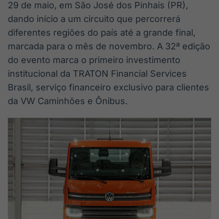
29 de maio, em São José dos Pinhais (PR),
Broadcast
Broadcast
Ticker
Widgets
dando início a um circuito que percorrerá
Cotações e
Componentes
diferentes regiões do país até a grande final,
headlines de
para conteúdos e
marcada para o mês de novembro. A 32ª edição
notícias
funcionalidades
do evento marca o primeiro investimento
institucional da TRATON Financial Services
Broadcast
Broadcast
Brasil, serviço financeiro exclusivo para clientes
Wallboard
Curadoria
da VW Caminhões e Ônibus.
Conteúdos e
Curadoria de
dados para
conteúdos
displays e telas
noticiosos
Soluções de
Tecnologia
Broadcast
Broadcast
Radar
Fundos
Monitoramento
A melhor
inteligente de
plataforma para
notícias e
analisar fundos
conteúdos
de investimento
no Brasil