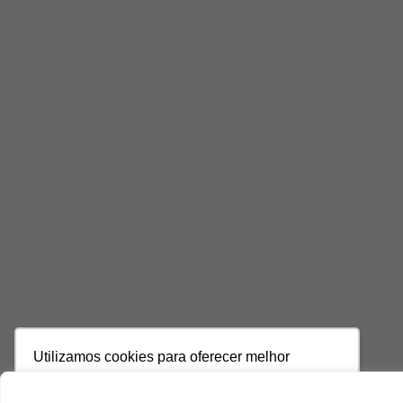
Utilizamos cookies para oferecer melhor
experiência, melhorar o desempenho, analisar
como você interage em nosso site e