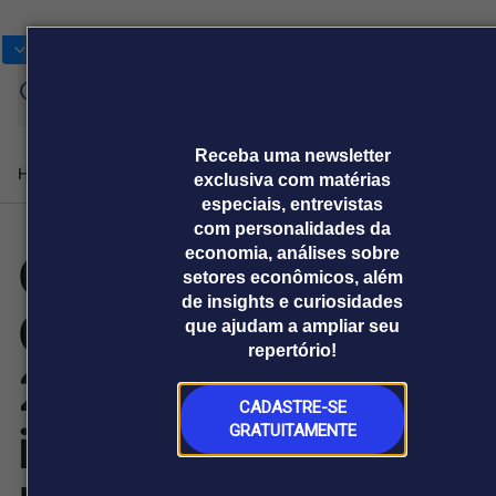
Bolsas
Gráficos
Moedas
Commoditie
Cotações
Assin
Entrar
agor
Receba uma newsletter
Home
Produtos e soluções
Notícias
Blog
Weekend
Institucional
Prêmi
exclusiva com matérias
especiais, entrevistas
com personalidades da
Gincana do
economia, análises sobre
Plataformas
setores econômicos, além
Broadcast
Prêmio Broadcast
Agências de
Prêmio Broadcast
de insights e curiosidades
Caminhoneiro
Sobre nós
Releases Broadcast
Releases
que ajudam a ampliar seu
comunicação
Analistas
Empresas
Broadcast+
Broadcast
repertório!
Agro
O mercado
2026 tem apoio
financeiro em
Tudo sobre o
tempo real
agronegócio
CADASTRE-SE
inédito da TFS
GRATUITAMENTE
Prêmio Broadcast
Branded Content
Projeções