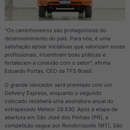
IA
BroadFast
Em breve
Em breve
“Os caminhoneiros são protagonistas do
desenvolvimento do país. Para nós, é uma
satisfação apoiar iniciativas que valorizam esses
Gestão de
Tokenização
profissionais, incentivam boas práticas e
Investimentos
de ativos
fortalecem a conexão com o setor”, afirma
Em breve
Em breve
Eduardo Portas, CEO da TFS Brasil.
O grande vencedor será premiado com um
Delivery Express, enquanto o segundo
Crédito
colocado receberá uma assinatura anual do
Em breve
extrapesado Meteor 29.530. Após a etapa de
abertura em São José dos Pinhais (PR), a
competição segue por Rondonópolis (MT), São