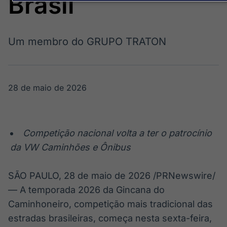
Brasil
Broadcast
Broadcast
Político
Energia
Os bastidores da
O setor de
política em
energia elétrica
Um membro do GRUPO TRATON
tempo real
no Brasil
Broadcast
28 de maio de 2026
White Label
Plataforma para
conteúdos
personalizados
Soluções de Dados
Competição nacional volta a ter o patrocínio
e Conteúdos
da VW Caminhões e Ônibus
Broadcast
Broadcast
OTC
Datafeed
SÃO PAULO
,
28 de maio de 2026
/PRNewswire/
Plataforma para
APIs para
— A temporada 2026 da Gincana do
negociação de
integração de
ativos
conteúdos e
Caminhoneiro, competição mais tradicional das
dados
estradas brasileiras, começa nesta sexta-feira,