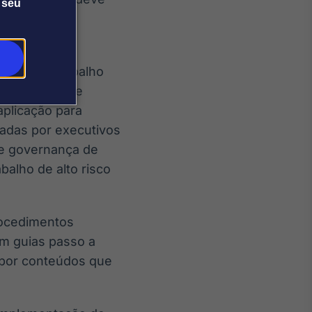
 seu
ividades de
fluxos de trabalho
tar medidas de
aplicação para
radas por executivos
de governança de
alho de alto risco
rocedimentos
em guias passo a
expor conteúdos que