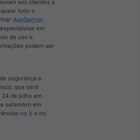
cionam aos clientes a
oquear todo o
rtner
AskGartner
 especialistas em
asos de uso e
nformações podem ser
s de segurança e
isco, que será
 24 de julho em
 de setembro em
erências no
X
e no