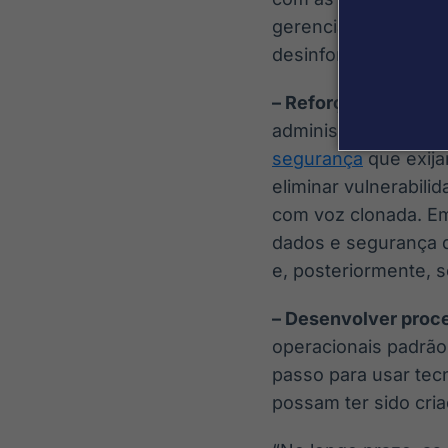
gerenciar as questõe
desinformação inter
– Reforçar os proce
administrativos de 
segurança
que exija
eliminar vulnerabil
com voz clonada. Em
dados e segurança q
e, posteriormente, 
– Desenvolver proc
operacionais padrão
passo para usar tecn
possam ter sido cria