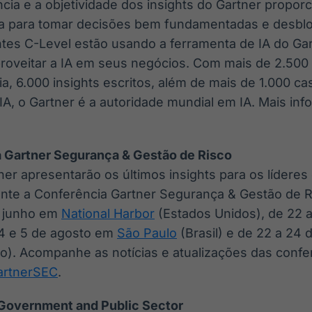
ncia e a objetividade dos insights do Gartner propor
ia para tomar decisões bem fundamentadas e desbl
entes C-Level estão usando a ferramenta de IA do Ga
proveitar a IA em seus negócios. Com mais de 2.500
a, 6.000 insights escritos, além de mais de 1.000 c
IA, o Gartner é a autoridade mundial em IA. Mais i
 Gartner Segurança & Gestão de Risco
ner apresentarão os últimos insights para os lídere
ante a Conferência Gartner Segurança & Gestão de R
e junho em
National Harbor
(Estados Unidos), de 22 a
4 e 5 de agosto em
São Paulo
(Brasil) e de 22 a 24
o). Acompanhe as notícias e atualizações das conf
artnerSEC
.
 Government and Public Sector