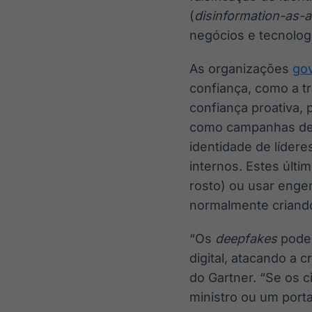
(
disinformation-as-a
negócios e tecnolog
As organizações
go
confiança, como a tr
confiança proativa,
como campanhas de d
identidade de líder
internos. Estes últ
rosto) ou usar engen
normalmente criando
“Os
deepfakes
podem
digital, atacando a c
do Gartner. “Se os 
ministro ou um porta