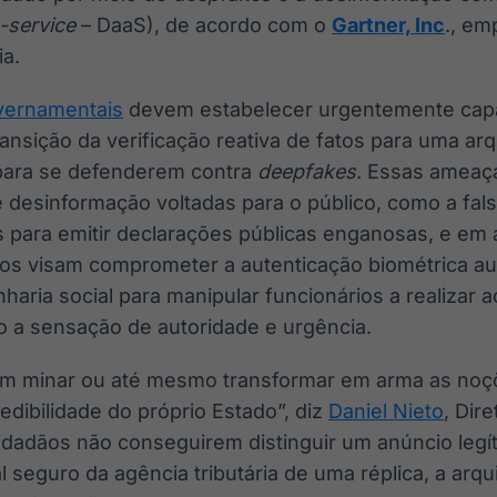
-service
– DaaS), de acordo com o
Gartner, Inc
., em
ia.
vernamentais
devem estabelecer urgentemente cap
ansição da verificação reativa de fatos para uma arq
 para se defenderem contra
deepfakes
. Essas ameaç
esinformação voltadas para o público, como a fals
es para emitir declarações públicas enganosas, e em
imos visam comprometer a autenticação biométrica a
haria social para manipular funcionários a realizar a
 a sensação de autoridade e urgência.
 minar ou até mesmo transformar em arma as noçõ
redibilidade do próprio Estado”, diz
Daniel Nieto
, Dir
cidadãos não conseguirem distinguir um anúncio legí
l seguro da agência tributária de uma réplica, a arq