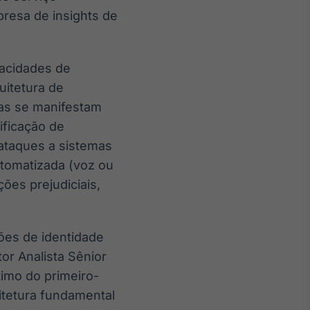
presa de insights de
acidades de
uitetura de
as se manifestam
ificação de
 ataques a sistemas
utomatizada (voz ou
ções prejudiciais,
es de identidade
etor Analista Sênior
timo do primeiro-
uitetura fundamental