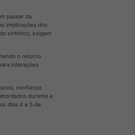
vem passar da
 As implicações dos
do sintético, exigem
rtendo o retorno
para interações
iscos, confiança
 abordados durante a
nos dias 4 e 5 de