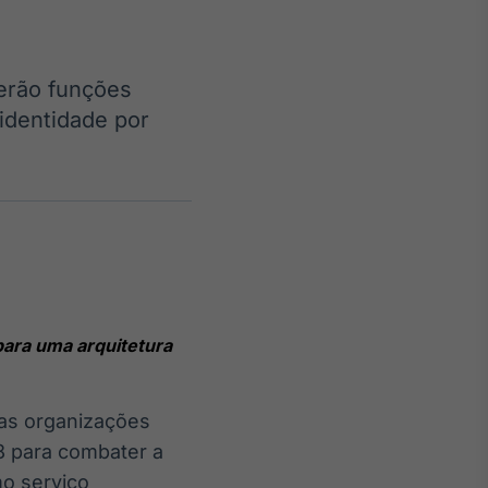
erão funções
identidade por
Crédito
Em breve
 para uma arquitetura
as organizações
8 para combater a
o serviço