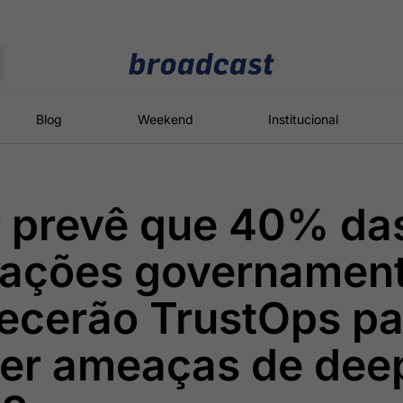
Moedas
Commodities
Blog
Weekend
Institucional
r prevê que 40% da
roadcast
Content
ções
Broadcast
Broadcast
Broadcast
zações governament
Político
Energia
White Label
Os bastidores da
O setor de
Plataforma para
ecerão TrustOps pa
política em
energia elétrica
conteúdos
tempo real
no Brasil
personalizados
er ameaças de dee
Broadcast
Broadcast
Broadcast
Broadcast