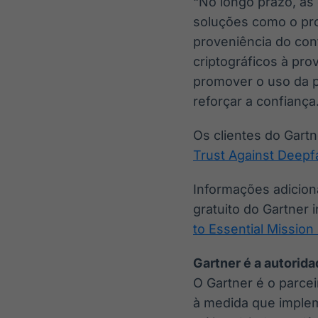
“No longo prazo, a
soluções como o prot
proveniência do co
criptográficos à pro
promover o uso da p
reforçar a confiança
Os clientes do Gart
Trust Against Deepf
Informações adicion
gratuito do Gartner i
to Essential Mission
Gartner é a autorid
O Gartner é o parce
à medida que implem