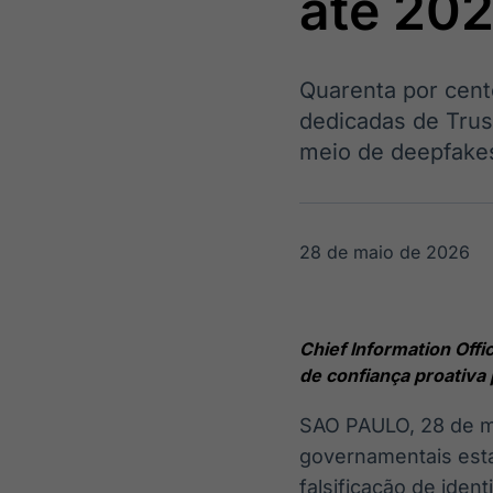
até 20
OTC
Datafeed
Plataforma para
APIs para
negociação de
integração de
ativos
conteúdos e
Soluções de
Quarenta por cent
dados
Tecnologia
dedicadas de Trus
meio de deepfake
Broadcast
Broadcast
Radar
Fundos
Monitoramento
A melhor
inteligente de
plataforma para
28 de maio de 2026
notícias e
analisar fundos
conteúdos
de investimento
no Brasil
Chief Information Offi
de confiança proativa
SAO PAULO
,
28 de 
governamentais est
falsificação de iden