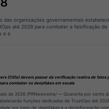
28
Ticker
Widgets
Wallboard
Curadoria
Cotações e
Componentes
Conteúdos e
Curadoria de
headlines de
para conteúdos e
dados para
conteúdos
notícias
funcionalidades
displays e telas
noticiosos
o das organizações governamentais estabelec
tOps até 2028 para combater a falsificação de 
s e a
IA
BroadFast
Gestão de
Tokenização
Investimentos
de ativos
Em breve
Em breve
Em breve
Em breve
cers (CIOs) devem passar da verificação reativa de fatos
 para combater os deepfakes em escala
maio de 2026
/PRNewswire/ — Quarenta por cento d
abelecerão funções dedicadas de TrustOps até 202
tidade por meio de
deepfakes
e a desinformação com