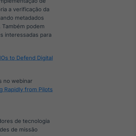
 implementação de
ia a verificação da
orando metadados
ais. Também podem
s interessadas para
Os to Defend Digital
s no webinar
g Rapidly from Pilots
dores de tecnologia
ades de missão