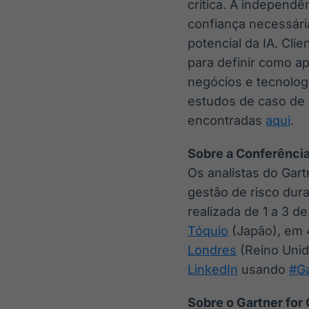
crítica. A independê
confiança necessár
potencial da IA. Cli
para definir como a
negócios e tecnologi
estudos de caso de 
encontradas
aqui
.
Sobre a
Conferência
Os analistas do Gart
gestão de risco dur
realizada de 1 a 3 d
Tóquio
(Japão), em 
Londres
(Reino Unid
LinkedIn
usando
#G
Sobre o Gartner for