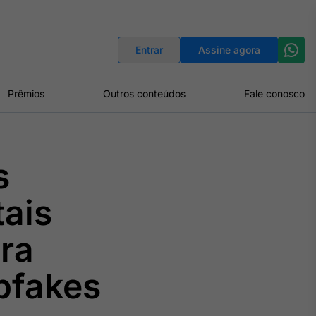
Indicadores
Conversor de Moedas
Entrar
Assine agora
Prêmios
Outros conteúdos
Fale conosco
s
ais
ra
pfakes