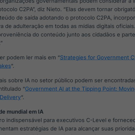
s organizações governamentais podem considerar a
ocolo C2PA”, diz Nieto. “Elas devem tornar obrigatór
nteúdo de saída adotando o protocolo C2PA, incorp
va de adulteração em todas as mídias digitais ofici
roveniência do conteúdo junto aos cidadãos e parte
.”
ner podem ler mais em “
Strategies for Government CI
akes
“.
ais sobre IA no setor público podem ser encontrada
ntitulado “
Government AI at the Tipping Point: Movin
 Delivery
“.
ade mundial em IA
iro indispensável para executivos C-Level e fornece
entam estratégias de IA para alcançar suas priorid