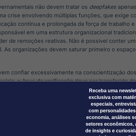
vernamentais não devem tratar os
deepfakes
apenas
uma crise envolvendo múltiplas funções, que exige 
cação contínua e prolongada da força de trabalho e 
ponsável em uma estrutura organizacional tradicion
er de remoções reativas. Não é possível conter u
ral. As organizações devem saturar primeiro o espaç
evem confiar excessivamente na conscientização do
ária, o ônus da verificação deve ser transferido do 
onal por meio da proveniência criptográfica.
Receba uma newslet
exclusiva com matér
objetivos, as organizações governamentais devem pri
especiais, entrevis
com personalidades
economia, análises s
setores econômicos, 
nselho de confiança:
Orquestrar uma função de sup
de insights e curiosi
rtes interessadas (TI, jurídico, comunicação, RH). E