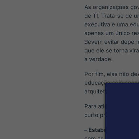
As organizações go
de TI. Trata-se de 
executiva e uma edu
apenas um único res
devem evitar depend
que ele se torna vi
a verdade.
Por fim, elas não d
educação seja necess
arquitetura instituci
Para atingir esses 
curto prazo:
– Estabelecer um co
com as principais pa