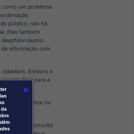
 como um problema
coordenação
do público; não há
al. Elas também
m
deepfake
depois
o de informação com
s cidadãos. Embora a
usuário final para a
ter
ias
orizar o seguinte no
tas
 da
obre
além
ervisão em consulta
dades
ssa estrutura deve