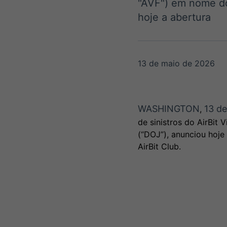
"AVF") em nome do
OTC
Datafeed
hoje a abertura
Plataforma para
APIs para
negociação de
integração de
ativos
conteúdos e
Soluções de
dados
Tecnologia
13 de maio de 2026
Broadcast
Broadcast
Radar
Fundos
Monitoramento
A melhor
inteligente de
plataforma para
WASHINGTON
13 d
,
notícias e
analisar fundos
de sinistros do AirBit
conteúdos
de investimento
(“DOJ”), anunciou hoje
no Brasil
AirBit Club.