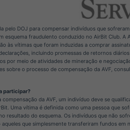
ida pelo DOJ para compensar indivíduos que sofreram
m esquema fraudulento conduzido no AirBit Club. A 
o às vítimas que foram induzidas a comprar assinatu
eclarações, incluindo promessas de retornos diários
s por meio de atividades de mineração e negociaçã
es sobre o processo de compensação da AVF, consu
 participar?
ara compensação da AVF, um indivíduo deve se qualif
irBit. Uma vítima é definida como uma pessoa que so
omo resultado do esquema. Os indivíduos que não so
mo aqueles que simplesmente transferiram fundos em 