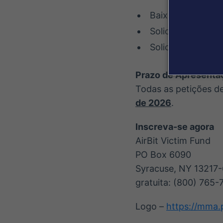
Baixe e imprima u
Solicite um formu
Solicite um formu
Prazo de Apresenta
Todas as petições d
de 2026
.
Inscreva-se agora
AirBit Victim Fund
PO Box 6090
Syracuse, NY 13217
gratuita: (800) 765-
Logo –
https://mma