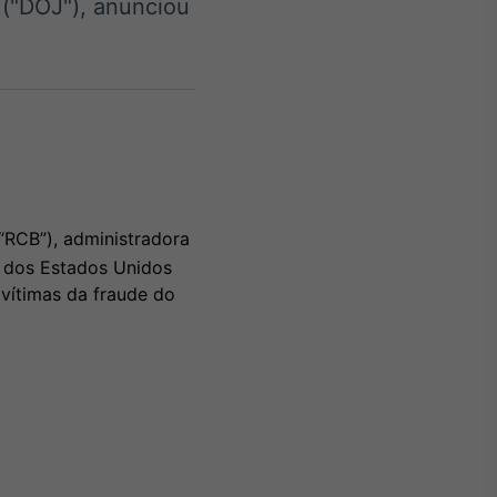
("DOJ"), anunciou
Crédito
Em breve
RCB”), administradora
a dos Estados Unidos
 vítimas da fraude do