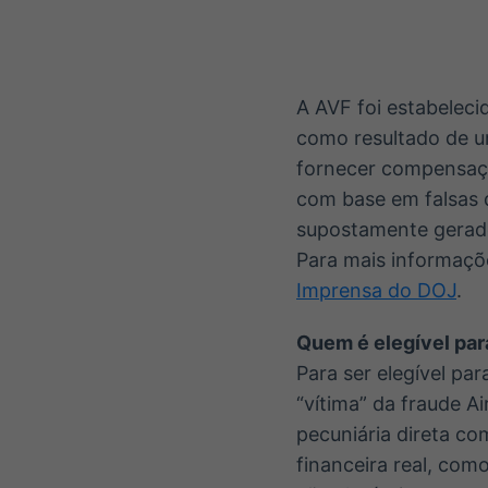
A AVF foi estabelec
como resultado de u
fornecer compensaçã
com base em falsas d
supostamente gerado
Para mais informaçõ
Imprensa do DOJ
.
Quem é elegível para
Para ser elegível p
“vítima” da fraude A
pecuniária direta c
financeira real, co