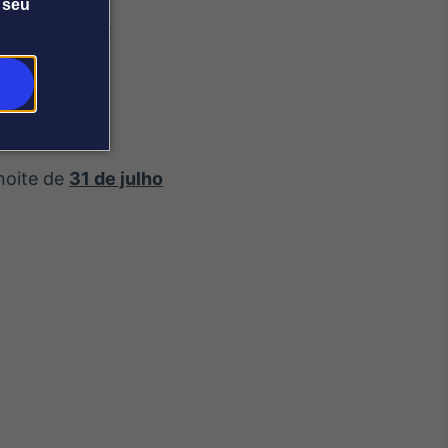
 seu
ereço abaixo;
noite de
31 de julho