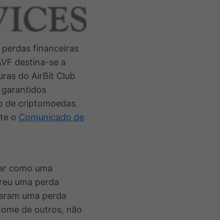
 perdas financeiras
AVF destina-se a
ras do AirBit Club
 garantidos
o de criptomoedas.
lte o
Comunicado de
icar como uma
freu uma perda
freram uma perda
nome de outros, não