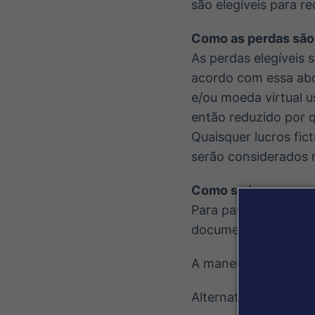
são elegíveis para 
Como as perdas são
As perdas elegíveis 
acordo com essa abo
e/ou moeda virtual u
então reduzido por q
Quaisquer lucros fic
serão considerados 
Como se inscrever
Para participar, os 
documentação de apo
A maneira mais fácil
Alternativamente, o