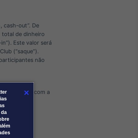
, cash-out”. De
total de dinheiro
n”). Este valor será
Club (“saque”).
participantes não
enchido junto com a
ter
ias
tas
 da
obre
além
dades