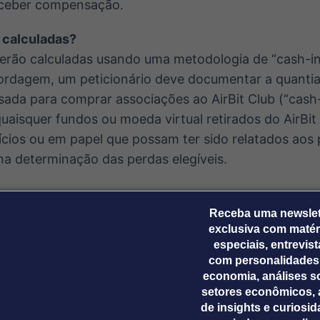
receber compensação.
 calculadas?
serão calculadas usando uma metodologia de “cash-in
rdagem, um peticionário deve documentar a quantia 
sada para comprar associações ao AirBit Club (“cash-i
uaisquer fundos ou moeda virtual retirados do AirBit 
tícios ou em papel que possam ter sido relatados aos 
na determinação das perdas elegíveis.
indivíduos devem enviar um formulário de petição pre
Receba uma newslet
exclusiva com matér
io até o prazo de depósito.
especiais, entrevis
com personalidades
 de arquivar é online em:
www.airbitvictimfund.com
economia, análises s
setores econômicos, 
s requerentes podem:
de insights e curiosi