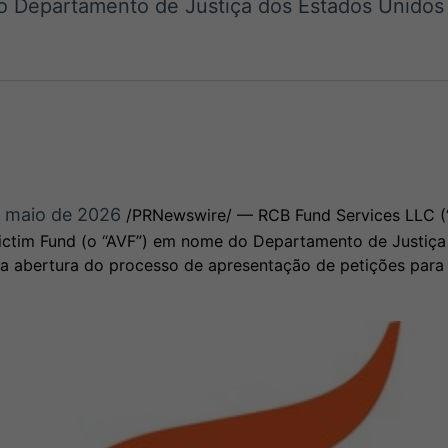
 Departamento de Justiça dos Estados Unidos 
Ticker
Widgets
Wallboard
Curadoria
Cotações e
Componentes
Conteúdos e
Curadoria de
headlines de
para conteúdos e
dados para
conteúdos
notícias
funcionalidades
displays e telas
noticiosos
IA
BroadFast
Gestão de
Tokenização
Investimentos
de ativos
Em breve
Em breve
Em breve
Em breve
e maio de 2026
/PRNewswire/ — RCB Fund Services LLC (“
 Victim Fund (o “AVF”) em nome do Departamento de Justiç
 a abertura do processo de apresentação de petições para