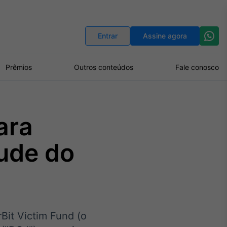
Indicadores
Conversor de Moedas
Entrar
Assine agora
Prêmios
Outros conteúdos
Fale conosco
ara
ude do
Bit Victim Fund (o