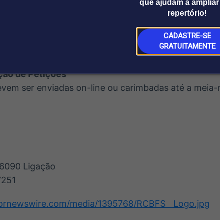
que ajudam a ampliar
repertório!
m formulário de petição do site e envie-o para o end
lário ligando gratuitamente para (800) 765-7251; ou
CADASTRE-SE
lário via e-mail em
info@airbitvictimfund.com
.
GRATUITAMENTE
ção de Petições
evem ser enviadas on-line ou carimbadas até a meia-
-6090 Ligação
7251
.prnewswire.com/media/1395768/RCBFS__Logo.jpg