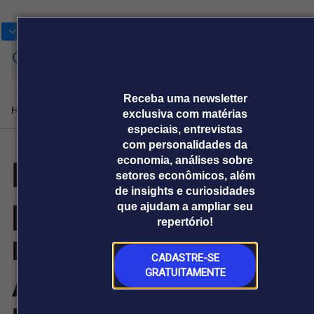
Bolsas
Gráficos
Moedas
Commoditie
Cotações
En
Receba uma newsletter
Home
Produtos e soluções
Notícias
Blog
Weekend
Institucional
Prêmi
exclusiva com matérias
especiais, entrevistas
com personalidades da
EFICYENT marca
economia, análises sobre
Plataformas
setores econômicos, além
Broadcast
Prêmio Broadcast
Agências de
Prêmio Broadcast
Prêmio B
de insights e curiosidades
presença global
Sobre nós
Releases Broadcast
Releases
Branded 
que ajudam a ampliar seu
comunicação
Analistas
Empresas
Proje
Broadcast+
Broadcast
repertório!
Agro
O mercado
na Money20/20
financeiro em
Tudo sobre o
tempo real
agronegócio
CADASTRE-SE
Asia e
GRATUITAMENTE