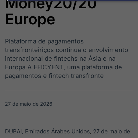
Money20/20
Broadcast
Broadcast
Energia
White Label
Europe
O setor de
Plataforma para
energia elétrica
conteúdos
no Brasil
personalizados
Soluções de Dados
e Conteúdos
Plataforma de pagamentos
transfronteiriços continua o envolvimento
Broadcast
Broadcast
OTC
Datafeed
internacional de fintechs na Ásia e na
Plataforma para
APIs para
Europa A EFICYENT, uma plataforma de
negociação de
integração de
pagamentos e fintech transfronte
ativos
conteúdos e
dados
Broadcast
Broadcast
Widgets
Wallboard
27 de maio de 2026
Componentes
Conteúdos e
para conteúdos e
dados para
funcionalidades
displays e telas
Soluções de
DUBAI, Emirados Árabes Unidos
27 de maio de
,
Tecnologia