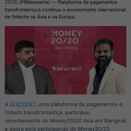
2026
/PRNewswire/ — Plataforma de pagamentos
Broadcast
Broadcast
transfronteiriços continua o envolvimento internacional
Radar
Fundos
de fintechs na Ásia e na Europa
Monitoramento
A melhor
inteligente de
plataforma para
notícias e
analisar fundos
conteúdos
de investimento
no Brasil
BroadFast
Gestão de
Investimentos
Em breve
Em breve
Crédito
Em breve
A
EFICYENT
, uma plataforma de pagamentos e
fintech transfronteiriça, participou
recentemente do Money20/20 Asia em Bangkok
e agora está participando do Money20/20