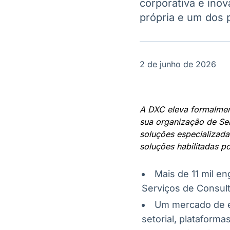
corporativa e ino
OTC
Datafeed
própria e um dos p
Plataforma para
APIs para
negociação de
integração de
ativos
conteúdos e
Soluções de
dados
Tecnologia
2 de junho de 2026
Broadcast
Broadcast
Radar
Fundos
Monitoramento
A melhor
inteligente de
plataforma para
A DXC eleva formalment
notícias e
analisar fundos
sua organização de Ser
conteúdos
de investimento
soluções especializada
no Brasil
soluções habilitadas po
Mais de 11 mil e
Serviços de Consult
Um mercado de e
setorial, plataform