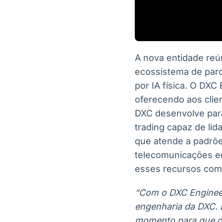
A nova entidade reú
ecossistema de parce
por IA física. O DXC
oferecendo aos clie
DXC desenvolve para
trading capaz de lid
que atende a padrõe
telecomunicações e
esses recursos com i
“Com o DXC Engineer
engenharia da DXC. E
momento para que os