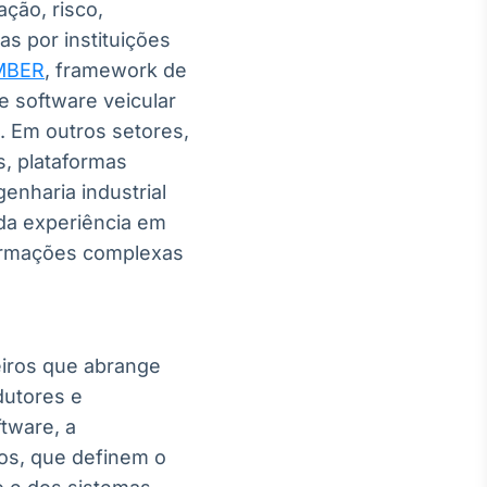
ção, risco,
as por instituições
MBER
, framework de
e software veicular
 Em outros setores,
, plataformas
enharia industrial
nda experiência em
formações complexas
iros que abrange
dutores e
tware, a
ros, que definem o