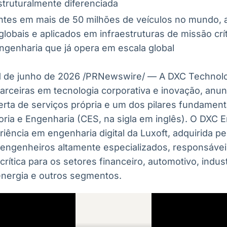
struturalmente diferenciada
tes em mais de 50 milhões de veículos no mundo, 
lobais e aplicados em infraestruturas de missão crí
ngenharia que já opera em escala global
1 de junho de 2026
/PRNewswire/ — A DXC Technolo
parceiras em tecnologia corporativa e inovação, anu
erta de serviços própria e um dos pilares fundament
ria e Engenharia (CES, na sigla em inglês). O DXC 
iência em engenharia digital da Luxoft, adquirida p
l engenheiros altamente especializados, responsáve
rítica para os setores financeiro, automotivo, indust
nergia e outros segmentos.