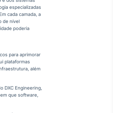
 e dos sistemas
ogia especializadas
 Em cada camada, a
 de nível
lidade poderia
icos para aprimorar
lui plataformas
nfraestrutura, além
do DXC Engineering,
es em que software,