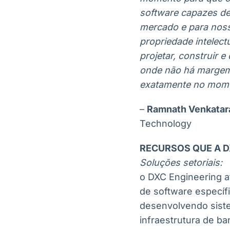
software capazes de
mercado e para noss
propriedade intelect
projetar, construir 
onde não há margem 
exatamente no mome
–
Ramnath Venkata
Technology
RECURSOS QUE A D
Soluções setoriais:
o DXC Engineering a
de software específ
desenvolvendo siste
infraestrutura de ba