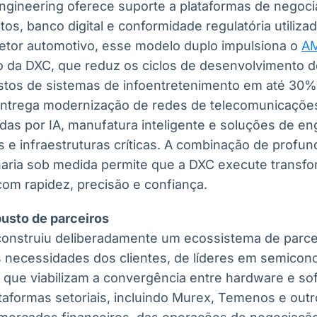
ngineering oferece suporte a plataformas de negocia
os, banco digital e conformidade regulatória utilizad
 setor automotivo, esse modelo duplo impulsiona o
A
io da DXC, que reduz os ciclos de desenvolvimento d
tos de sistemas de infoentretenimento em até 30%.
ntrega modernização de redes de telecomunicações
adas por IA, manufatura inteligente e soluções de eng
s e infraestruturas críticas. A combinação de profu
haria sob medida permite que a DXC execute trans
com rapidez, precisão e confiança.
usto de parceiros
construiu deliberadamente um ecossistema de parce
s necessidades dos clientes, de líderes em semicon
 que viabilizam a convergência entre hardware e sof
ataformas setoriais, incluindo Murex, Temenos e out