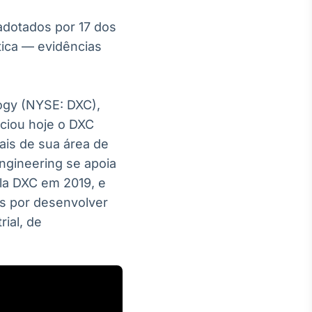
adotados por 17 dos
tica — evidências
gy (NYSE: DXC),
nciou hoje o DXC
ais de sua área de
Engineering se apoia
ela DXC em 2019, e
is por desenvolver
rial, de