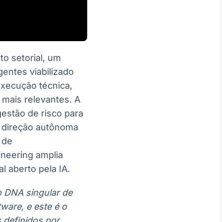
o setorial, um
gentes viabilizado
execução técnica,
 mais relevantes. A
estão de risco para
e direção autônoma
 de
neering amplia
l aberto pela IA.
 DNA singular de
ware, e este é o
 definidos por