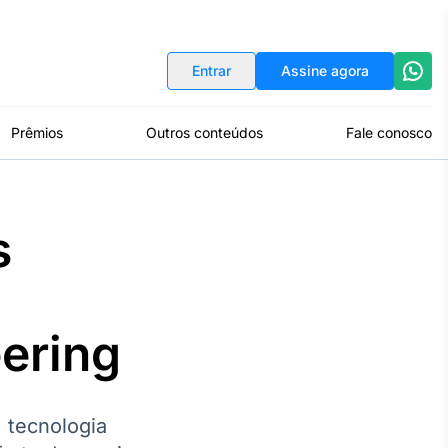
Indicadores
Conversor de Moedas
Entrar
Assine agora
Prêmios
Outros conteúdos
Fale conosco
s
ering
 tecnologia