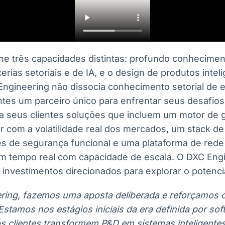
ne três capacidades distintas: profundo conheciment
rias setoriais e de IA, e o design de produtos inteli
 Engineering não dissocia conhecimento setorial de 
ntes um parceiro único para enfrentar seus desafios
 seus clientes soluções que incluem um motor de g
ar com a volatilidade real dos mercados, um stack d
s de segurança funcional e uma plataforma de rede
m tempo real com capacidade de escala. O DXC Engi
nvestimentos direcionados para explorar o potencia
ing, fazemos uma aposta deliberada e reforçamos o
stamos nos estágios iniciais da era definida por soft
 clientes transformem P&D em sistemas inteligentes