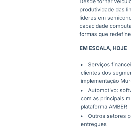
Desde tornar veícul
produtividade das l
líderes em semicond
capacidade computaci
formas que redefine
EM ESCALA, HOJE
Serviços finance
clientes dos segmen
implementação Mur
Automotivo: soft
com as principais m
plataforma AMBER
Outros setores pr
entregues