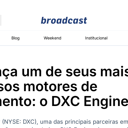
Moedas
Commodities
Blog
Weekend
Institucional
nça um de seus mai
roadcast
Content
ções
Broadcast
Broadcast
Broadcast
sos motores de
Político
Energia
White Label
Os bastidores da
O setor de
Plataforma para
ento: o DXC Engine
política em
energia elétrica
conteúdos
tempo real
no Brasil
personalizados
(NYSE: DXC), uma das principais parceiras em
Broadcast
Broadcast
Broadcast
Broadcast