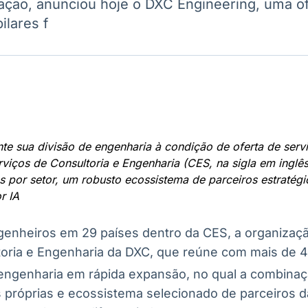
vação, anunciou hoje o DXC Engineering, uma of
Ticker
Widgets
Wallboard
Curadoria
ilares f
Cotações e
Componentes
Conteúdos e
Curadoria de
headlines de
para conteúdos e
dados para
conteúdos
notícias
funcionalidades
displays e telas
noticiosos
IA
BroadFast
Gestão de
Tokenização
Investimentos
de ativos
Em breve
Em breve
Em breve
Em breve
e sua divisão de engenharia à condição de oferta de servi
viços de Consultoria e Engenharia (CES, na sigla em ingl
s por setor, um robusto ecossistema de parceiros estratégi
r IA
ngenheiros em 29 países dentro da CES, a organizaç
oria e Engenharia da DXC, que reúne com mais de 40
ngenharia em rápida expansão, no qual a combinaç
as próprias e ecossistema selecionado de parceiros 