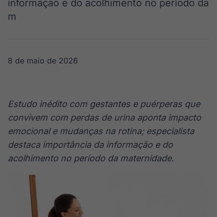
informação e do acolhimento no período da
Broadcast
Broadcast
m
Radar
Fundos
Monitoramento
A melhor
inteligente de
plataforma para
notícias e
analisar fundos
conteúdos
de investimento
8 de maio de 2026
no Brasil
BroadFast
Gestão de
Investimentos
Em breve
Estudo inédito com gestantes e puérperas que
Em breve
convivem com perdas de urina aponta impacto
emocional e mudanças na rotina; especialista
destaca importância da informação e do
Crédito
acolhimento no período da maternidade.
Em breve