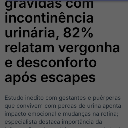
grávidas com
Broadcast
Broadcast
Energia
White Label
incontinência
O setor de
Plataforma para
energia elétrica
conteúdos
no Brasil
personalizados
urinária, 82%
Soluções de Dados
e Conteúdos
relatam vergonha
Broadcast
Broadcast
OTC
Datafeed
e desconforto
Plataforma para
APIs para
negociação de
integração de
ativos
conteúdos e
após escapes
dados
Broadcast
Broadcast
Widgets
Wallboard
Estudo inédito com gestantes e puérperas
Componentes
Conteúdos e
que convivem com perdas de urina aponta
para conteúdos e
dados para
impacto emocional e mudanças na rotina;
funcionalidades
displays e telas
Soluções de
especialista destaca importância da
Tecnologia