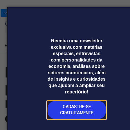
Bolsas
Gráficos
Moedas
Commoditie
Cotações
Receba uma newsletter
Home
Produtos e soluções
Notícias
Blog
Weekend
Institucional
Prêmi
exclusiva com matérias
especiais, entrevistas
com personalidades da
Dia das Mães:
economia, análises sobre
Plataformas
setores econômicos, além
Broadcast
Prêmio Broadcast
Agências de
Prêmio Broadcast
Prêmio B
de insights e curiosidades
pesquisa TENA
Sobre nós
Releases Broadcast
Releases
Branded 
que ajudam a ampliar seu
comunicação
Analistas
Empresas
Proje
Broadcast+
Broadcast
repertório!
Agro
O mercado
mostra que,
financeiro em
Tudo sobre o
tempo real
agronegócio
CADASTRE-SE
dentre as
GRATUITAMENTE