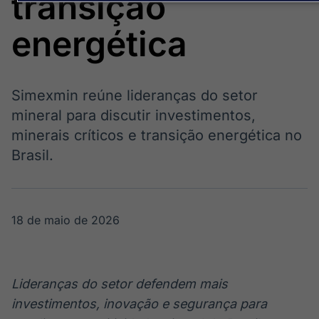
transição
OTC
Datafeed
Plataforma para
APIs para
energética
negociação de
integração de
ativos
conteúdos e
Soluções de
dados
Tecnologia
Simexmin reúne lideranças do setor
Broadcast
Broadcast
mineral para discutir investimentos,
Radar
Fundos
minerais críticos e transição energética no
Monitoramento
A melhor
inteligente de
plataforma para
Brasil.
notícias e
analisar fundos
conteúdos
de investimento
no Brasil
Crédito
18 de maio de 2026
Em breve
Lideranças do setor defendem mais
investimentos, inovação e segurança para