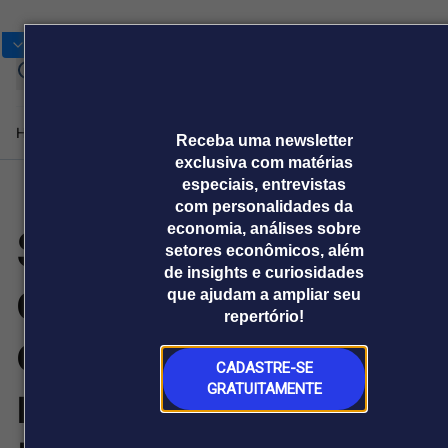
Bolsas
Gráficos
Moedas
Cotações
Home
Produtos e soluções
Notícias
Blog
Receba uma newsletter
exclusiva com matérias
especiais, entrevistas
com personalidades da
Plataformas
Simexmin
economia, análises sobre
Broadcast
Prêmio Broadcast
Agências de
Prêmio Broadcast
Prêmio B
setores econômicos, além
Sobre nós
Releases Broadcast
Releases
Branded 
comunicação
Analistas
Empresas
Proje
de insights e curiosidades
Broadcast+
Broadcast
destaca papel
que ajudam a ampliar seu
Agro
O mercado
repertório!
financeiro em
Tudo sobre o
estratégico da
tempo real
agronegócio
CADASTRE-SE
Soluções de Dados
mineração na
GRATUITAMENTE
e Conteúdos
Broadcast
Broadcast