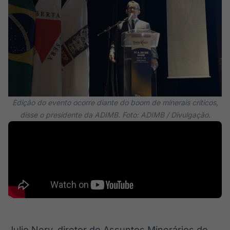
Edição do evento ocorre diante do boom de minerais críticos,
disse o presidente da ADIMB. Foto: ADIMB / Divulgação.
Julio Nery, diretor de Assuntos Minerários do