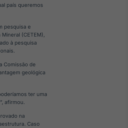
ual país queremos
m pesquisa e
ia Mineral (CETEM),
nado à pesquisa
ionais.
 na Comissão de
 vantagem geológica
poderíamos ter uma
, afirmou.
aprovado na
aestrutura. Caso