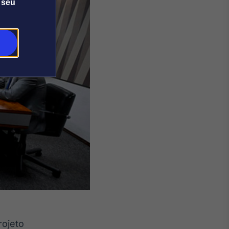
 seu
rojeto