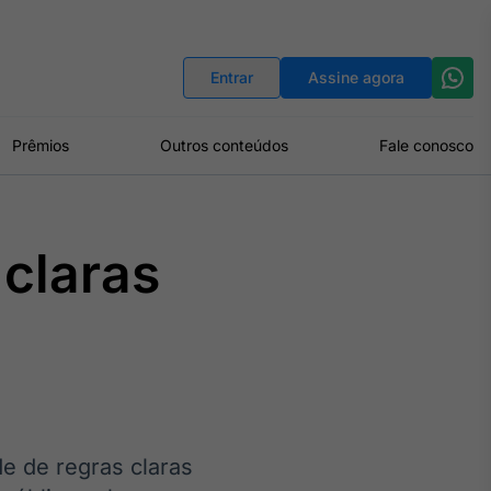
Indicadores
Conversor de Moedas
Entrar
Assine agora
Prêmios
Outros conteúdos
Fale conosco
 claras
e de regras claras