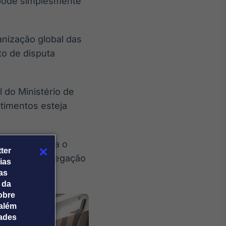
 pode simplesmente
anização global das
to de disputa
 do Ministério de
stimentos esteja
histórica para o
ter
econômico, agregação
ias
tas
 da
obre
além
dades