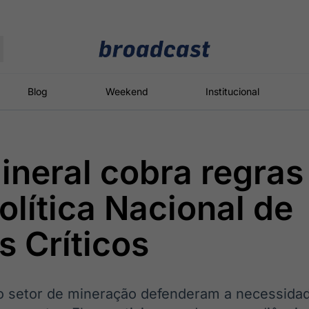
Moedas
Commodities
Blog
Weekend
Institucional
ineral cobra regras
roadcast
Content
ções
Broadcast
Broadcast
Broadcast
olítica Nacional de
Político
Energia
White Label
Os bastidores da
O setor de
Plataforma para
s Críticos
política em
energia elétrica
conteúdos
tempo real
no Brasil
personalizados
 setor de mineração defenderam a necessidad
Broadcast
Broadcast
Broadcast
Broadcast