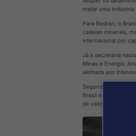
sequer foi desenvol
matar uma indústria 
Para Bedran, o Brasi
cadeias minerais, m
internacional por cap
Já a secretária naci
Minas e Energia, An
alinhada aos intere
Segundo ela, o atual
Brasil estruturar u
de valor e desenvolv