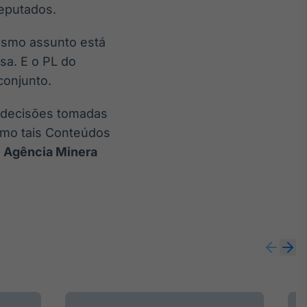
Deputados.
mesmo assunto está
sa. E o PL do
conjunto.
r decisões tomadas
omo tais Conteúdos
a
Agência Minera