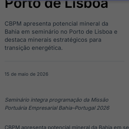
Porto de Lisboa
OTC
Datafeed
Plataforma para
APIs para
negociação de
integração de
ativos
conteúdos e
Soluções de
CBPM apresenta potencial mineral da
dados
Tecnologia
Bahia em seminário no Porto de Lisboa e
destaca minerais estratégicos para
Broadcast
Broadcast
transição energética.
Radar
Fundos
Monitoramento
A melhor
inteligente de
plataforma para
notícias e
analisar fundos
conteúdos
de investimento
15 de maio de 2026
no Brasil
Crédito
Em breve
Seminário integra programação da Missão
Portuária Empresarial Bahia–Portugal 2026
CBPM apresenta potencial mineral da Bahia em sem