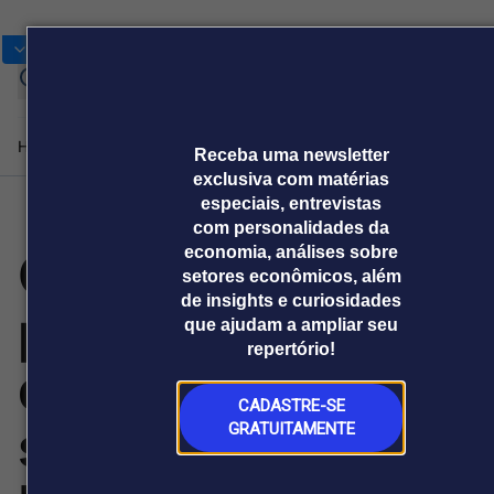
Bolsas
Gráficos
Moedas
Cotações
Home
Produtos e soluções
Notícias
Blog
Receba uma newsletter
exclusiva com matérias
especiais, entrevistas
com personalidades da
Plataformas
CBPM apresenta
economia, análises sobre
Broadcast
Prêmio Broadcast
Agências de
Prêmio Broadcast
Prêmio B
setores econômicos, além
Sobre nós
Releases Broadcast
Releases
Branded 
comunicação
Analistas
Empresas
Proje
de insights e curiosidades
Broadcast+
Broadcast
potencial mineral
que ajudam a ampliar seu
Agro
O mercado
repertório!
financeiro em
Tudo sobre o
da Bahia em
tempo real
agronegócio
CADASTRE-SE
Soluções de Dados
seminário no
GRATUITAMENTE
e Conteúdos
Broadcast
Broadcast