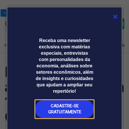
Bolsas
Gráficos
Moedas
Commoditie
Cotações
Assine
Entrar
agora
Receba uma newsletter
Home
Produtos e soluções
Notícias
Blog
Weekend
Institucional
Prêmi
exclusiva com matérias
especiais, entrevistas
com personalidades da
Fausto Macedo: É
economia, análises sobre
Plataformas
setores econômicos, além
Broadcast
Prêmio Broadcast
Agências de
Prêmio Broadcast
de insights e curiosidades
a segunda vez em
Sobre nós
Releases Broadcast
Releases
que ajudam a ampliar seu
comunicação
Analistas
Empresas
Broadcast+
repertório!
O mercado
11 dias que
financeiro em
tempo real
CADASTRE-SE
Cláudio Castro é
GRATUITAMENTE
Prêmio Broadcast
Branded Content
Projeções