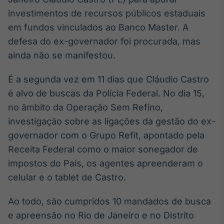
Broadcast
investimentos de recursos públicos estaduais
White Label
em fundos vinculados ao Banco Master. A
Plataforma para
conteúdos
defesa do ex-governador foi procurada, mas
personalizados
Soluções de Dados
ainda não se manifestou.
e Conteúdos
É a segunda vez em 11 dias que Cláudio Castro
Broadcast
é alvo de buscas da Polícia Federal. No dia 15,
OTC
Plataforma para
no âmbito da Operação Sem Refino,
negociação de
investigação sobre as ligações da gestão do ex-
ativos
governador com o Grupo Refit, apontado pela
Receita Federal como o maior sonegador de
Broadcast
impostos do País, os agentes apreenderam o
Datafeed
celular e o tablet de Castro.
APIs para
integração de
conteúdos e
Ao todo, são cumpridos 10 mandados de busca
dados
e apreensão no Rio de Janeiro e no Distrito