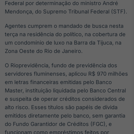
Federal por determinação do ministro André
Broadcast
Mendonça, do Supremo Tribunal Federal (STF).
Ticker
Cotações e
headlines de
Agentes cumprem o mandado de busca nesta
notícias
terça na residência do político, na cobertura de
um condomínio de luxo na Barra da Tijuca, na
Broadcast
Zona Oeste do Rio de Janeiro.
Widgets
Componentes
O Rioprevidência, fundo de previdência dos
para conteúdos e
servidores fluminenses, aplicou R$ 970 milhões
funcionalidades
em letras financeiras emitidas pelo Banco
Master, instituição liquidada pelo Banco Central
Broadcast
e suspeita de operar créditos considerados de
Wallboard
alto risco. Esses títulos são papéis de dívida
Conteúdos e
dados para
emitidos diretamente pelo banco, sem garantia
displays e telas
do Fundo Garantidor de Créditos (FGC), e
funcionam como empréstimos feitos por