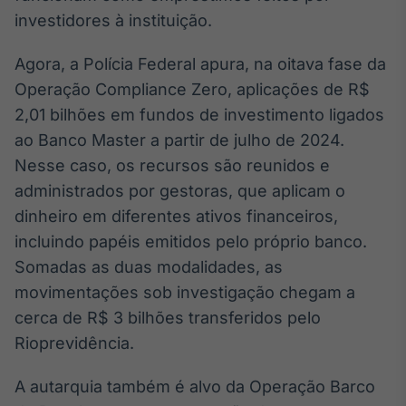
Broadcast
investidores à instituição.
Curadoria
Curadoria de
Agora, a Polícia Federal apura, na oitava fase da
conteúdos
Operação Compliance Zero, aplicações de R$
noticiosos
Soluções de
2,01 bilhões em fundos de investimento ligados
Tecnologia
ao Banco Master a partir de julho de 2024.
Broadcast
Nesse caso, os recursos são reunidos e
Radar
administrados por gestoras, que aplicam o
Monitoramento
dinheiro em diferentes ativos financeiros,
inteligente de
notícias e
incluindo papéis emitidos pelo próprio banco.
conteúdos
Somadas as duas modalidades, as
movimentações sob investigação chegam a
Broadcast
Fundos
cerca de R$ 3 bilhões transferidos pelo
A melhor
Rioprevidência.
plataforma para
analisar fundos
A autarquia também é alvo da Operação Barco
de investimento
no Brasil