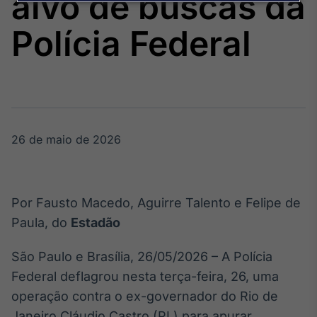
alvo de buscas da
Broadcast
Agro
Polícia Federal
Tudo sobre o
agronegócio
Broadcast
Político
26 de maio de 2026
Os bastidores da
política em
tempo real
Por Fausto Macedo, Aguirre Talento e Felipe de
Broadcast
Paula, do
Estadão
Energia
O setor de
São Paulo e Brasília, 26/05/2026 – A Polícia
energia elétrica
no Brasil
Federal deflagrou nesta terça-feira, 26, uma
operação contra o ex-governador do Rio de
Janeiro Cláudio Castro (PL) para apurar