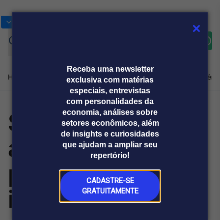
Bolsas
Gráficos
Moedas
Commoditie
Cotações
Assine
Entrar
agora
Receba uma newsletter
Home
Produtos e soluções
Notícias
Blog
Weekend
Institucional
Prêmi
exclusiva com matérias
especiais, entrevistas
com personalidades da
Setor solar
economia, análises sobre
Plataformas
setores econômicos, além
Broadcast
Prêmio Broadcast
Agências de
Prêmio Broadcast
de insights e curiosidades
amplia demanda
Sobre nós
Releases Broadcast
Releases
que ajudam a ampliar seu
comunicação
Analistas
Empresas
Broadcast+
repertório!
O mercado
por reparo de
financeiro em
tempo real
CADASTRE-SE
inversores
GRATUITAMENTE
Prêmio Broadcast
Branded Content
Projeções