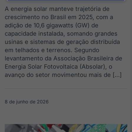
Broadcast
Agro
A energia solar manteve trajetória de
Tudo sobre o
crescimento no Brasil em 2025, com a
agronegócio
adição de 10,6 gigawatts (GW) de
capacidade instalada, somando grandes
usinas e sistemas de geração distribuída
Broadcast
em telhados e terrenos. Segundo
Político
levantamento da Associação Brasileira de
Os bastidores da
política em
Energia Solar Fotovoltaica (Absolar), o
tempo real
avanço do setor movimentou mais de […]
Broadcast
Energia
8 de junho de 2026
O setor de
energia elétrica
no Brasil