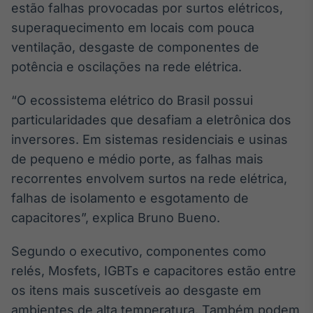
estão falhas provocadas por surtos elétricos,
Tokenização
superaquecimento em locais com pouca
de ativos
ventilação, desgaste de componentes de
Em breve
potência e oscilações na rede elétrica.
“O ecossistema elétrico do Brasil possui
particularidades que desafiam a eletrônica dos
Crédito
inversores. Em sistemas residenciais e usinas
Em breve
de pequeno e médio porte, as falhas mais
recorrentes envolvem surtos na rede elétrica,
falhas de isolamento e esgotamento de
capacitores”, explica Bruno Bueno.
Segundo o executivo, componentes como
relés, Mosfets, IGBTs e capacitores estão entre
os itens mais suscetíveis ao desgaste em
ambientes de alta temperatura. Também podem