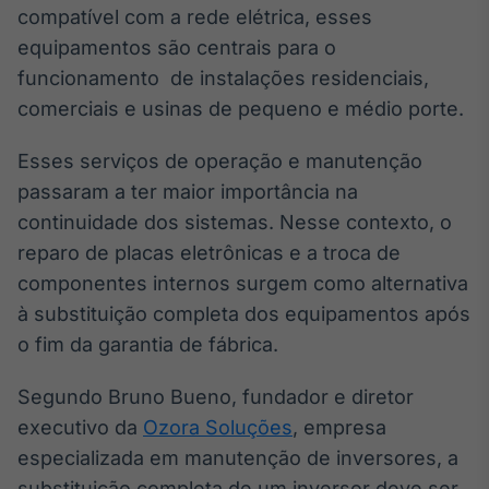
compatível com a rede elétrica, esses
Broadcast
Curadoria
equipamentos são centrais para o
Curadoria de
funcionamento de instalações residenciais,
conteúdos
comerciais e usinas de pequeno e médio porte.
noticiosos
Soluções de
Tecnologia
Esses serviços de operação e manutenção
Broadcast
passaram a ter maior importância na
Radar
continuidade dos sistemas. Nesse contexto, o
Monitoramento
reparo de placas eletrônicas e a troca de
inteligente de
componentes internos surgem como alternativa
notícias e
conteúdos
à substituição completa dos equipamentos após
o fim da garantia de fábrica.
Broadcast
Fundos
Segundo Bruno Bueno, fundador e diretor
A melhor
executivo da
Ozora Soluções
, empresa
plataforma para
analisar fundos
especializada em manutenção de inversores, a
de investimento
no Brasil
substituição completa de um inversor deve ser