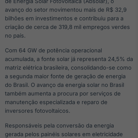
de Energia Solar Fotovoltaica (Absolar), o
Broadcast
avanço do setor movimentou mais de R$ 32,9
Ticker
bilhões em investimentos e contribuiu para a
Cotações e
headlines de
criação de cerca de 319,8 mil empregos verdes
notícias
no país.
Com 64 GW de potência operacional
Broadcast
Widgets
acumulada, a fonte solar já representa 24,5% da
Componentes
matriz elétrica brasileira, consolidando-se como
para conteúdos e
a segunda maior fonte de geração de energia
funcionalidades
do Brasil. O avanço da energia solar no Brasil
também aumenta a procura por serviços de
Broadcast
manutenção especializada e reparo de
Wallboard
inversores fotovoltaicos.
Conteúdos e
dados para
displays e telas
Responsáveis pela conversão da energia
gerada pelos painéis solares em eletricidade