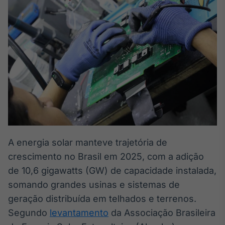
Broadcast
White Label
Plataforma para
conteúdos
personalizados
Soluções de Dados
e Conteúdos
Broadcast
OTC
Plataforma para
negociação de
ativos
A energia solar manteve trajetória de
crescimento no Brasil em 2025, com a adição
Broadcast
Datafeed
de 10,6 gigawatts (GW) de capacidade instalada,
APIs para
somando grandes usinas e sistemas de
integração de
geração distribuída em telhados e terrenos.
conteúdos e
dados
Segundo
levantamento
da Associação Brasileira