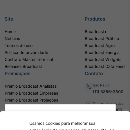
IA
Em breve
Site
Produtos
Home
Broadcast+
Notícias
Broadcast Político
Termos de uso
Broadcast Agro
BroadFast
Política de privacidade
Broadcast Energia
Em breve
Contrato Máster Terminal
Broadcast Widgets
Releases Broadcast
Broadcast Data Feed
Premiações
Contato
São Paulo
Prêmio Broadcast Analistas
(11) 3856-3500
Prêmio Broadcast Empresas
Gestão de
Prêmio Broadcast Projeções
Investimentos
Outras localidades
Em breve
0800.011.3000
Utilizamos cookies para oferecer melhor
experiência, melhorar o desempenho, analisar
Usamos cookies para melhorar sua
como você interage em nosso site e