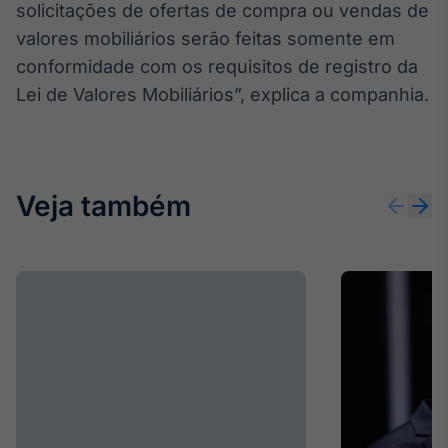
solicitações de ofertas de compra ou vendas de
Broadcast
valores mobiliários serão feitas somente em
Ticker
Cotações e
conformidade com os requisitos de registro da
headlines de
Lei de Valores Mobiliários”, explica a companhia.
notícias
Broadcast
Widgets
Veja também
Componentes
para conteúdos e
funcionalidades
Broadcast
Wallboard
Conteúdos e
dados para
displays e telas