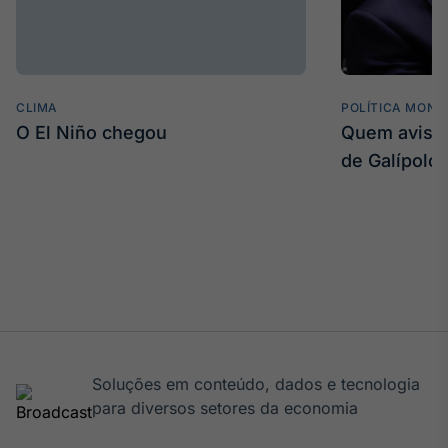
Broadcast
Curadoria
Curadoria de
conteúdos
noticiosos
Soluções de
CLIMA
POLÍTICA MONE
O El Niño chegou
Quem avisa 
Tecnologia
de Galípolo
Broadcast
Radar
Monitoramento
inteligente de
notícias e
conteúdos
Broadcast
Fundos
A melhor
Soluções em conteúdo, dados e tecnologia
plataforma para
para diversos setores da economia
analisar fundos
de investimento
no Brasil