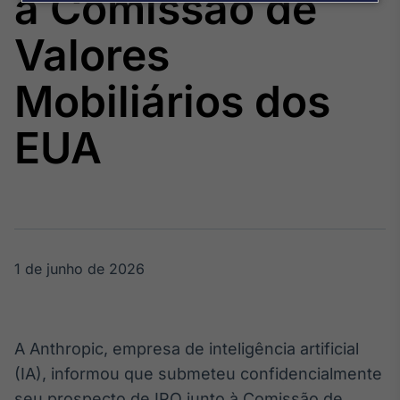
à Comissão de
Broadcast
Agro
Valores
Tudo sobre o
agronegócio
Mobiliários dos
EUA
Broadcast
Político
Os bastidores da
política em
tempo real
1 de junho de 2026
Broadcast
Energia
O setor de
energia elétrica
no Brasil
A Anthropic, empresa de inteligência artificial
(IA), informou que submeteu confidencialmente
seu prospecto de IPO junto à Comissão de