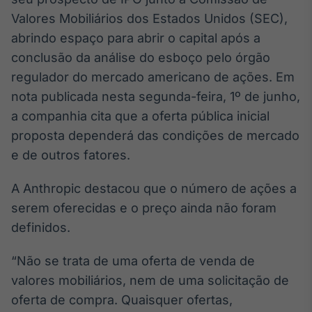
Broadcast
Valores Mobiliários dos Estados Unidos (SEC),
White Label
abrindo espaço para abrir o capital após a
Plataforma para
conteúdos
conclusão da análise do esboço pelo órgão
personalizados
Soluções de Dados
regulador do mercado americano de ações. Em
e Conteúdos
nota publicada nesta segunda-feira, 1º de junho,
Broadcast
a companhia cita que a oferta pública inicial
OTC
proposta dependerá das condições de mercado
Plataforma para
e de outros fatores.
negociação de
ativos
A Anthropic destacou que o número de ações a
serem oferecidas e o preço ainda não foram
Broadcast
definidos.
Datafeed
APIs para
“Não se trata de uma oferta de venda de
integração de
conteúdos e
valores mobiliários, nem de uma solicitação de
dados
oferta de compra. Quaisquer ofertas,