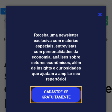
Bolsas
Gráficos
Moedas
Commoditie
Cotações
Assine
Entrar
agora
Receba uma newsletter
Home
Produtos e soluções
Notícias
Blog
Weekend
Institucional
Prêmi
exclusiva com matérias
especiais, entrevistas
com personalidades da
Anthropic
economia, análises sobre
Plataformas
setores econômicos, além
Broadcast
Prêmio Broadcast
Agências de
Prêmio Broadcast
de insights e curiosidades
submete
Sobre nós
Releases Broadcast
Releases
que ajudam a ampliar seu
comunicação
Analistas
Empresas
Broadcast+
repertório!
O mercado
confidencialmente
financeiro em
tempo real
CADASTRE-SE
prospecto de IPO
GRATUITAMENTE
Prêmio Broadcast
Branded Content
Projeções