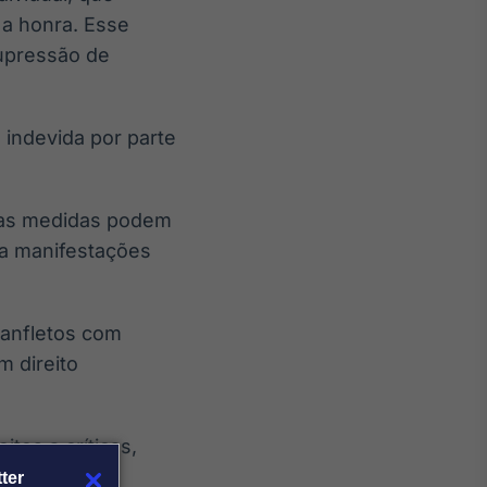
a honra. Esse
supressão de
 indevida por parte
tras medidas podem
 a manifestações
panfletos com
m direito
tos a críticas,
.
ter