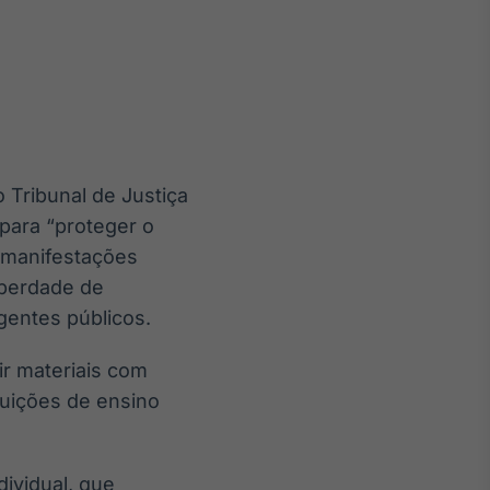
Crédito
Em breve
 Tribunal de Justiça
para “proteger o
s manifestações
iberdade de
gentes públicos.
ir materiais com
ituições de ensino
ividual, que