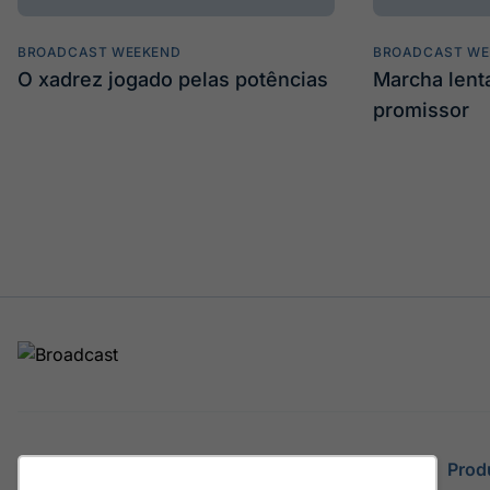
BROADCAST WEEKEND
BROADCAST WE
O xadrez jogado pelas potências
Marcha len
promissor
Site
Prod