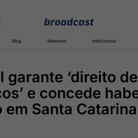
Moedas
Commodities
Blog
Weekend
Institucional
 garante ‘direito de
roadcast
Content
ções
Broadcast
Broadcast
Broadcast
icos’ e concede hab
Político
Energia
White Label
Os bastidores da
O setor de
Plataforma para
o em Santa Catarina
política em
energia elétrica
conteúdos
tempo real
no Brasil
personalizados
Broadcast
Broadcast
Broadcast
Broadcast