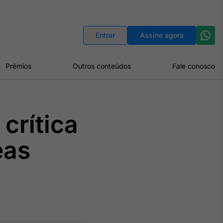
Indicadores
Conversor de Moedas
Entrar
Assine agora
Prêmios
Outros conteúdos
Fale conosco
 crítica
eas