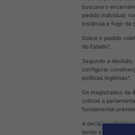
buscava o encerram
pedido individual, n
instância e fugir da
Sobre o pedido cole
do Estado”.
Segundo a decisão, 
configurar constran
políticas legítimas”.
Os magistrados da 4
críticas a parlament
fundamental previsto
A decisão enfatiza q
tendo sua proteção 