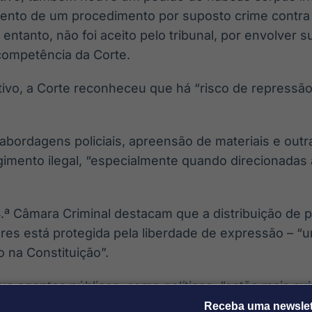
ento de um procedimento por suposto crime contra 
o entanto, não foi aceito pelo tribunal, por envolver 
 competência da Corte.
tivo, a Corte reconheceu que há “risco de repressão
abordagens policiais, apreensão de materiais e ou
gimento ilegal, “especialmente quando direcionadas
.ª Câmara Criminal destacam que a distribuição de 
ares está protegida pela liberdade de expressão – “u
 na Constituição”.
ue agentes públicos, como políticos, “estão mais sujei
à honra relativizada em razão do cargo que ocupam”
Receba uma newslet