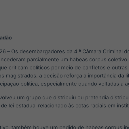
Ticker
Widgets
Wallboard
Curadoria
Cotações e
Componentes
Conteúdos e
Curadoria de
headlines de
para conteúdos e
dados para
conteúdos
notícias
funcionalidades
displays e telas
noticiosos
tadão
IA
BroadFast
Gestão de
Tokenização
Investimentos
de ativos
Em breve
Em breve
26 – Os desembargadores da 4.ª Câmara Criminal do
Em breve
Em breve
oncederam parcialmente um habeas corpus coletivo 
que criticam políticos por meio de panfletos e outra
s magistrados, a decisão reforça a importância da l
cipação política, especialmente quando voltadas a a
olveu um grupo que distribuiu ou pretendia distribu
 de lei estadual relacionado às cotas raciais em inst
tivo, também houve um pedido de habeas corpus ind