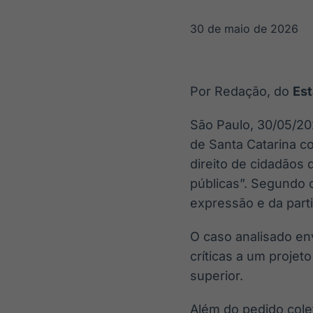
OTC
Datafeed
Plataforma para
APIs para
30 de maio de 2026
negociação de
integração de
ativos
conteúdos e
Soluções de
dados
Tecnologia
Por Redação, do
Es
Broadcast
Broadcast
Radar
Fundos
São Paulo, 30/05/20
Monitoramento
A melhor
de Santa Catarina c
inteligente de
plataforma para
notícias e
analisar fundos
direito de cidadãos 
conteúdos
de investimento
públicas”. Segundo o
no Brasil
expressão e da parti
O caso analisado env
críticas a um projeto
superior.
Além do pedido cole