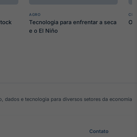
AGRO
CLI
stock
Tecnologia para enfrentar a seca
O 
e o El Niño
, dados e tecnologia para diversos setores da economia
Contato