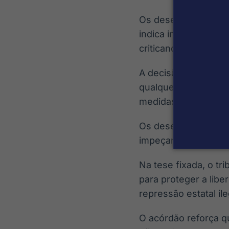
Os desembargadores
indica intenção de 
criticandi, ou seja, 
A decisão do Tribuna
qualquer pessoa pos
medidas de coerção
Os desembargadores
impeçam ou dificulte
Na tese fixada, o t
para proteger a lib
repressão estatal ile
O acórdão reforça q