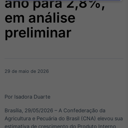
ano para 2,8%,
Broadcast
Agro
em análise
Tudo sobre o
agronegócio
preliminar
Broadcast
Político
Os bastidores da
política em tempo
real
29 de maio de 2026
Broadcast
Energia
Por Isadora Duarte
O setor de
energia elétrica
Brasília, 29/05/2026 – A Confederação da
no Brasil
Agricultura e Pecuária do Brasil (CNA) elevou sua
estimativa de crescimento do Produto Interno