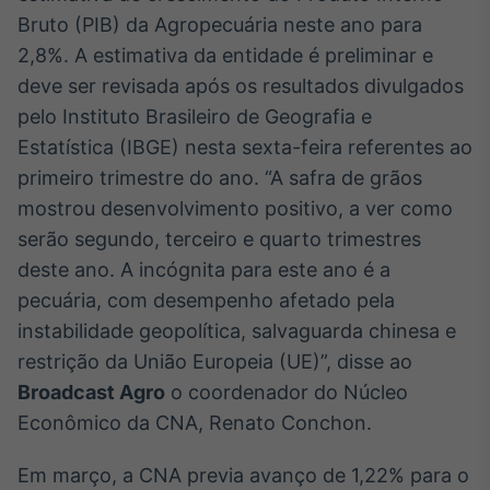
Broadcast
Bruto (PIB) da Agropecuária neste ano para
White Label
2,8%. A estimativa da entidade é preliminar e
Plataforma para
conteúdos
deve ser revisada após os resultados divulgados
personalizados
Soluções de Dados
pelo Instituto Brasileiro de Geografia e
e Conteúdos
Estatística (IBGE) nesta sexta-feira referentes ao
primeiro trimestre do ano. “A safra de grãos
Broadcast
OTC
mostrou desenvolvimento positivo, a ver como
Plataforma para
serão segundo, terceiro e quarto trimestres
negociação de
deste ano. A incógnita para este ano é a
ativos
pecuária, com desempenho afetado pela
instabilidade geopolítica, salvaguarda chinesa e
Broadcast
restrição da União Europeia (UE)”, disse ao
Datafeed
Broadcast Agro
o coordenador do Núcleo
APIs para
integração de
Econômico da CNA, Renato Conchon.
conteúdos e
dados
Em março, a CNA previa avanço de 1,22% para o