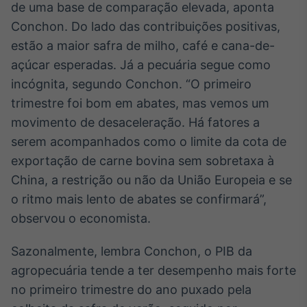
de uma base de comparação elevada, aponta
Tokenização
Conchon. Do lado das contribuições positivas,
de ativos
estão a maior safra de milho, café e cana-de-
Em breve
açúcar esperadas. Já a pecuária segue como
incógnita, segundo Conchon. “O primeiro
trimestre foi bom em abates, mas vemos um
movimento de desaceleração. Há fatores a
Crédito
Em breve
serem acompanhados como o limite da cota de
exportação de carne bovina sem sobretaxa à
China, a restrição ou não da União Europeia e se
o ritmo mais lento de abates se confirmará”,
observou o economista.
Sazonalmente, lembra Conchon, o PIB da
agropecuária tende a ter desempenho mais forte
no primeiro trimestre do ano puxado pela