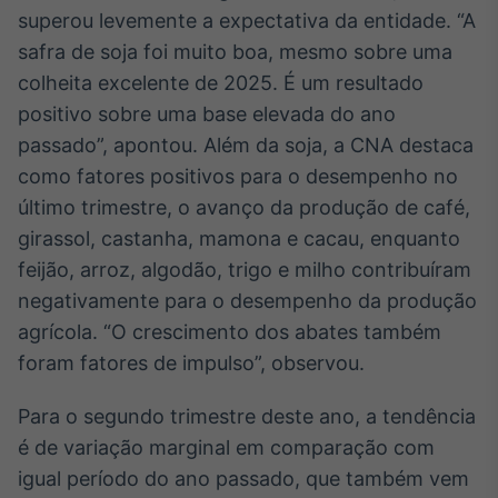
superou levemente a expectativa da entidade. “A
IA
safra de soja foi muito boa, mesmo sobre uma
Em breve
colheita excelente de 2025. É um resultado
positivo sobre uma base elevada do ano
passado”, apontou. Além da soja, a CNA destaca
como fatores positivos para o desempenho no
BroadFast
último trimestre, o avanço da produção de café,
Em breve
girassol, castanha, mamona e cacau, enquanto
feijão, arroz, algodão, trigo e milho contribuíram
negativamente para o desempenho da produção
agrícola. “O crescimento dos abates também
foram fatores de impulso”, observou.
Gestão de
Investimentos
Para o segundo trimestre deste ano, a tendência
Em breve
é de variação marginal em comparação com
igual período do ano passado, que também vem