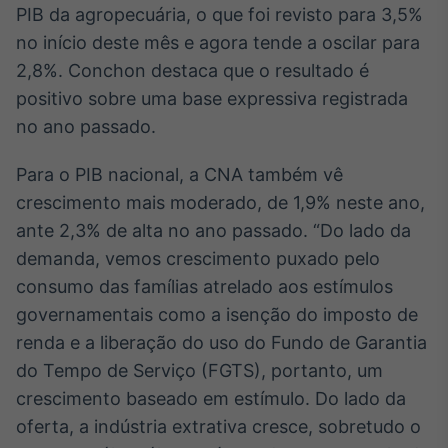
PIB da agropecuária, o que foi revisto para 3,5%
Broadcast
Ticker
no início deste mês e agora tende a oscilar para
Cotações e
2,8%. Conchon destaca que o resultado é
headlines de
positivo sobre uma base expressiva registrada
notícias
no ano passado.
Broadcast
Para o PIB nacional, a CNA também vê
Widgets
crescimento mais moderado, de 1,9% neste ano,
Componentes
ante 2,3% de alta no ano passado. “Do lado da
para conteúdos e
funcionalidades
demanda, vemos crescimento puxado pelo
consumo das famílias atrelado aos estímulos
governamentais como a isenção do imposto de
Broadcast
Wallboard
renda e a liberação do uso do Fundo de Garantia
Conteúdos e
do Tempo de Serviço (FGTS), portanto, um
dados para
crescimento baseado em estímulo. Do lado da
displays e telas
oferta, a indústria extrativa cresce, sobretudo o