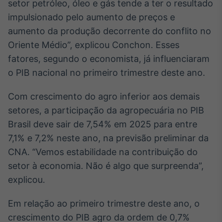
setor petróleo, óleo e gás tende a ter o resultado
Broadcast
impulsionado pelo aumento de preços e
Curadoria
aumento da produção decorrente do conflito no
Curadoria de
conteúdos
Oriente Médio”, explicou Conchon. Esses
noticiosos
Soluções de
fatores, segundo o economista, já influenciaram
Tecnologia
o PIB nacional no primeiro trimestre deste ano.
Broadcast
Com crescimento do agro inferior aos demais
Radar
setores, a participação da agropecuária no PIB
Monitoramento
inteligente de
Brasil deve sair de 7,54% em 2025 para entre
notícias e
7,1% e 7,2% neste ano, na previsão preliminar da
conteúdos
CNA. “Vemos estabilidade na contribuição do
Broadcast
setor à economia. Não é algo que surpreenda”,
Fundos
explicou.
A melhor
plataforma para
Em relação ao primeiro trimestre deste ano, o
analisar fundos
de investimento
crescimento do PIB agro da ordem de 0,7%
no Brasil