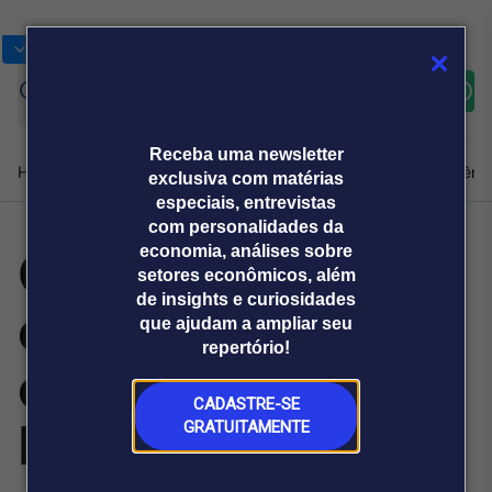
Bolsas
Gráficos
Moedas
Commoditie
Cotações
Assine
Entrar
agora
Receba uma newsletter
Home
Produtos e soluções
Notícias
Blog
Weekend
Institucional
Prêmi
exclusiva com matérias
especiais, entrevistas
com personalidades da
CNA eleva
economia, análises sobre
Plataformas
setores econômicos, além
Broadcast
Prêmio Broadcast
Agências de
Prêmio Broadcast
de insights e curiosidades
estimativa de
Sobre nós
Releases Broadcast
Releases
que ajudam a ampliar seu
comunicação
Analistas
Empresas
Broadcast+
repertório!
O mercado
crescimento do
financeiro em
tempo real
CADASTRE-SE
PIB agro deste
GRATUITAMENTE
Prêmio Broadcast
Branded Content
Projeções