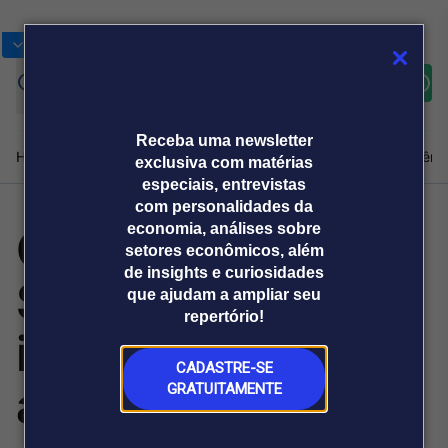
Bolsas
Gráficos
Moedas
Commoditie
Cotações
Assine
Entrar
agora
Receba uma newsletter
Home
Produtos e soluções
Notícias
Blog
Weekend
Institucional
Prêmi
exclusiva com matérias
especiais, entrevistas
com personalidades da
Café: produtor de
economia, análises sobre
Plataformas
setores econômicos, além
Broadcast
Prêmio Broadcast
Agências de
Prêmio Broadcast
de insights e curiosidades
Serra Negra (SP)
Sobre nós
Releases Broadcast
Releases
que ajudam a ampliar seu
comunicação
Analistas
Empresas
Broadcast+
repertório!
O mercado
investe na
financeiro em
tempo real
CADASTRE-SE
agricultura
GRATUITAMENTE
Prêmio Broadcast
Branded Content
Projeções