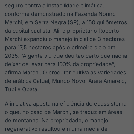
Broadcast
seguro contra a instabilidade climática,
Ticker
conforme demonstrado na Fazenda Nonno
Cotações e
Marchi, em Serra Negra (SP), a 150 quilômetros
headlines de
notícias
da capital paulista. Ali, o proprietário Roberto
Marchi expandiu o manejo inicial de 3 hectares
para 17,5 hectares após o primeiro ciclo em
Broadcast
2025. “A gente viu que deu tão certo que não ia
Widgets
deixar de levar para 100% da propriedade”,
Componentes
para conteúdos e
afirma Marchi. O produtor cultiva as variedades
funcionalidades
de arábica Catuaí, Mundo Novo, Arara Amarelo,
Tupi e Obata.
Broadcast
Wallboard
A iniciativa aposta na eficiência do ecossistema
Conteúdos e
o que, no caso de Marchi, se traduz em áreas
dados para
displays e telas
de montanha. Na propriedade, o manejo
regenerativo resultou em uma média de