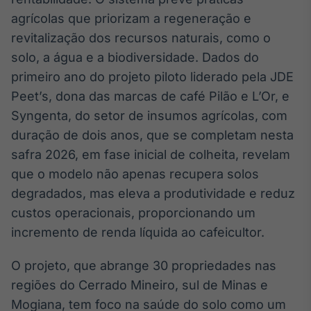
Broadcast
agrícolas que priorizam a regeneração e
White Label
revitalização dos recursos naturais, como o
Plataforma para
conteúdos
solo, a água e a biodiversidade. Dados do
personalizados
Soluções de Dados
primeiro ano do projeto piloto liderado pela JDE
e Conteúdos
Peet’s, dona das marcas de café Pilão e L’Or, e
Broadcast
Syngenta, do setor de insumos agrícolas, com
OTC
duração de dois anos, que se completam nesta
Plataforma para
safra 2026, em fase inicial de colheita, revelam
negociação de
ativos
que o modelo não apenas recupera solos
degradados, mas eleva a produtividade e reduz
custos operacionais, proporcionando um
Broadcast
incremento de renda líquida ao cafeicultor.
Datafeed
APIs para
integração de
O projeto, que abrange 30 propriedades nas
conteúdos e
regiões do Cerrado Mineiro, sul de Minas e
dados
Mogiana, tem foco na saúde do solo como um