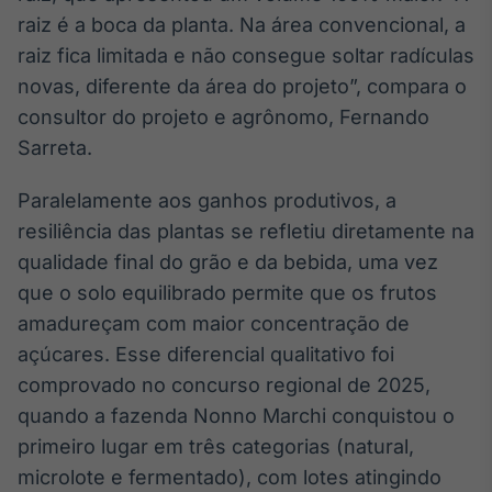
raiz é a boca da planta. Na área convencional, a
IA
raiz fica limitada e não consegue soltar radículas
Em breve
novas, diferente da área do projeto”, compara o
consultor do projeto e agrônomo, Fernando
Sarreta.
BroadFast
Paralelamente aos ganhos produtivos, a
Em breve
resiliência das plantas se refletiu diretamente na
qualidade final do grão e da bebida, uma vez
que o solo equilibrado permite que os frutos
amadureçam com maior concentração de
açúcares. Esse diferencial qualitativo foi
Gestão de
comprovado no concurso regional de 2025,
Investimentos
Em breve
quando a fazenda Nonno Marchi conquistou o
primeiro lugar em três categorias (natural,
microlote e fermentado), com lotes atingindo