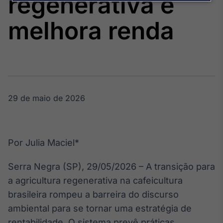
regenerativa e
Broadcast
Agro
melhora renda
Tudo sobre o
agronegócio
Broadcast
Político
29 de maio de 2026
Os bastidores da
política em
tempo real
Por Julia Maciel*
Broadcast
Energia
Serra Negra (SP), 29/05/2026 – A transição para
O setor de
a agricultura regenerativa na cafeicultura
energia elétrica
no Brasil
brasileira rompeu a barreira do discurso
ambiental para se tornar uma estratégia de
rentabilidade. O sistema prevê práticas