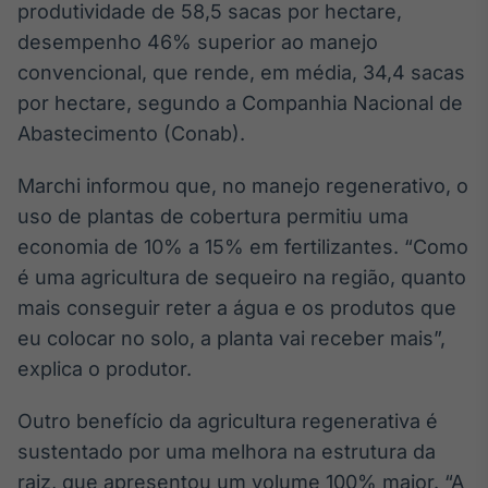
produtividade de 58,5 sacas por hectare,
Broadcast
desempenho 46% superior ao manejo
Curadoria
convencional, que rende, em média, 34,4 sacas
Curadoria de
conteúdos
por hectare, segundo a Companhia Nacional de
noticiosos
Soluções de
Abastecimento (Conab).
Tecnologia
Marchi informou que, no manejo regenerativo, o
Broadcast
uso de plantas de cobertura permitiu uma
Radar
Monitoramento
economia de 10% a 15% em fertilizantes. “Como
inteligente de
é uma agricultura de sequeiro na região, quanto
notícias e
conteúdos
mais conseguir reter a água e os produtos que
eu colocar no solo, a planta vai receber mais”,
Broadcast
explica o produtor.
Fundos
A melhor
Outro benefício da agricultura regenerativa é
plataforma para
analisar fundos
sustentado por uma melhora na estrutura da
de investimento
raiz, que apresentou um volume 100% maior. “A
no Brasil