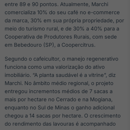
entre 89 e 90 pontos. Atualmente, Marchi
Tokenização
comercializa 10% do seu café no e-commerce
de ativos
da marca, 30% em sua própria propriedade, por
Em breve
meio do turismo rural, e de 30% a 40% para a
Cooperativa de Produtores Rurais, com sede
em Bebedouro (SP), a Coopercitrus.
Crédito
Segundo o cafeicultor, o manejo regenerativo
Em breve
funciona como uma valorização do ativo
imobiliário. “A planta saudável é a vitrine”, diz
Marchi. No âmbito médio regional, o projeto
entregou incrementos médios de 7 sacas a
mais por hectare no Cerrado e na Mogiana,
enquanto no Sul de Minas o ganho adicional
chegou a 14 sacas por hectare. O crescimento
do rendimento das lavouras é acompanhado