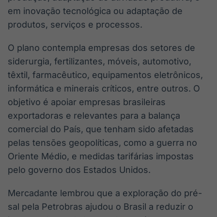
em inovação tecnológica ou adaptação de
IA
BroadFast
Em breve
Em breve
produtos, serviços e processos.
O plano contempla empresas dos setores de
siderurgia, fertilizantes, móveis, automotivo,
têxtil, farmacêutico, equipamentos eletrônicos,
Gestão de
Tokenização
informática e minerais críticos, entre outros. O
Investimentos
de ativos
objetivo é apoiar empresas brasileiras
Em breve
Em breve
exportadoras e relevantes para a balança
comercial do País, que tenham sido afetadas
pelas tensões geopolíticas, como a guerra no
Oriente Médio, e medidas tarifárias impostas
Crédito
Em breve
pelo governo dos Estados Unidos.
Mercadante lembrou que a exploração do pré-
sal pela Petrobras ajudou o Brasil a reduzir o