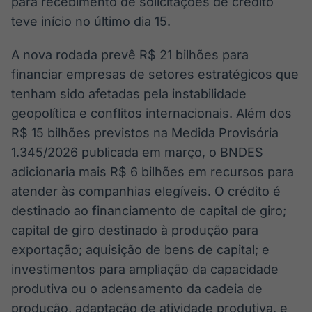
para recebimento de solicitações de crédito
Broadcast
Broadcast
teve início no último dia 15.
Ticker
Widgets
Cotações e
Componentes
A nova rodada prevê R$ 21 bilhões para
headlines de
para conteúdos e
notícias
funcionalidades
financiar empresas de setores estratégicos que
tenham sido afetadas pela instabilidade
geopolítica e conflitos internacionais. Além dos
Broadcast
Broadcast
Wallboard
Curadoria
R$ 15 bilhões previstos na Medida Provisória
Conteúdos e
Curadoria de
1.345/2026 publicada em março, o BNDES
dados para
conteúdos
adicionaria mais R$ 6 bilhões em recursos para
displays e telas
noticiosos
Soluções de
atender às companhias elegíveis. O crédito é
Tecnologia
destinado ao financiamento de capital de giro;
Broadcast
Broadcast
capital de giro destinado à produção para
Radar
Fundos
exportação; aquisição de bens de capital; e
Monitoramento
A melhor
investimentos para ampliação da capacidade
inteligente de
plataforma para
notícias e
analisar fundos
produtiva ou o adensamento da cadeia de
conteúdos
de investimento
produção, adaptação de atividade produtiva, e
no Brasil