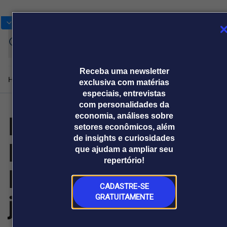
Bolsas
Gráficos
Moedas
Commoditie
Cotações
Assine
Entrar
agora
Receba uma newsletter
Home
Produtos e soluções
Notícias
Blog
Weekend
Institucional
Prêmi
exclusiva com matérias
especiais, entrevistas
com personalidades da
BNDES/Mercadant
economia, análises sobre
Plataformas
setores econômicos, além
Broadcast
Prêmio Broadcast
Agências de
Prêmio Broadcast
de insights e curiosidades
Nova etapa do
Sobre nós
Releases Broadcast
Releases
que ajudam a ampliar seu
comunicação
Analistas
Empresas
Broadcast+
Broadcast
repertório!
Agro
O mercado
Brasil Soberano
financeiro em
Tudo sobre o
tempo real
agronegócio
CADASTRE-SE
já tem R$ 5 bi em
GRATUITAMENTE
Prêmio Broadcast
Branded Content
Projeções