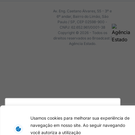
Av. Eng. Caetano Álvares, 55 - 3º e
6º andar, Bairro do Limão, São
Paulo / SP, CEP 02598-900 -
CNPJ: 62.652.961/0001-38
Copyright © 2026 - Todos os
direitos reservados ao Broadcast |
Agência Estado.
Utilizamos cookies para oferecer melhor
experiência, melhorar o desempenho, analisar
Usamos cookies para melhorar sua experiência de
como você interage em nosso site e
navegação em nosso site. Ao seguir navegando
personalizar conteúdo. Ao utilizar este site, você
você autoriza a utilização