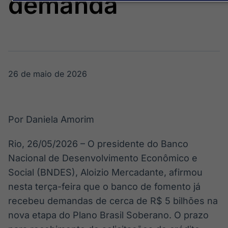
demanda
Broadcast
Broadcast
Político
Energia
Os bastidores da
O setor de
política em
energia elétrica
tempo real
no Brasil
26 de maio de 2026
Broadcast
White Label
Plataforma para
conteúdos
Por Daniela Amorim
personalizados
Soluções de Dados
e Conteúdos
Rio, 26/05/2026 – O presidente do Banco
Nacional de Desenvolvimento Econômico e
Broadcast
Broadcast
OTC
Datafeed
Social (BNDES), Aloizio Mercadante, afirmou
Plataforma para
APIs para
nesta terça-feira que o banco de fomento já
negociação de
integração de
recebeu demandas de cerca de R$ 5 bilhões na
ativos
conteúdos e
dados
nova etapa do Plano Brasil Soberano. O prazo