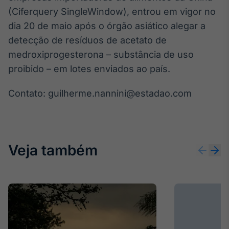
(Ciferquery SingleWindow), entrou em vigor no
Tokenização
dia 20 de maio após o órgão asiático alegar a
de ativos
detecção de resíduos de acetato de
Em breve
medroxiprogesterona – substância de uso
proibido – em lotes enviados ao país.
Crédito
Contato: guilherme.nannini@estadao.com
Em breve
Veja também