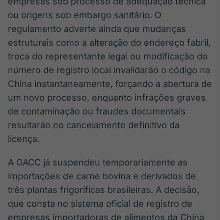
empresas sob processo de adequação técnica
IA
ou origens sob embargo sanitário. O
Em breve
regulamento adverte ainda que mudanças
estruturais como a alteração do endereço fabril,
troca do representante legal ou modificação do
número de registro local invalidarão o código na
China instantaneamente, forçando a abertura de
BroadFast
um novo processo, enquanto infrações graves
Em breve
de contaminação ou fraudes documentais
resultarão no cancelamento definitivo da
licença.
Gestão de
A GACC já suspendeu temporariamente as
Investimentos
importações de carne bovina e derivados de
Em breve
três plantas frigoríficas brasileiras. A decisão,
que consta no sistema oficial de registro de
empresas importadoras de alimentos da China