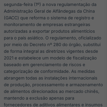
Broadcast
segunda-feira (1º) a nova regulamentação da
White Label
Administração Geral de Alfândegas da China
Plataforma para
conteúdos
(GACC) que reforma o sistema de registro e
personalizados
Soluções de Dados
monitoramento de empresas estrangeiras
e Conteúdos
autorizadas a exportar produtos alimentícios
para o país asiático. O regulamento, oficializado
Broadcast
por meio do Decreto nº 280 do órgão, substitui
OTC
Plataforma para
de forma integral as diretrizes vigentes desde
negociação de
2021 e estabelece um modelo de fiscalização
ativos
baseado em gerenciamento de riscos e
categorização de conformidade. As medidas
Broadcast
abrangem todas as instalações internacionais
Datafeed
de produção, processamento e armazenamento
APIs para
integração de
de alimentos direcionados ao mercado chinês,
conteúdos e
mantendo a exclusão apenas para
dados
fornecedores de aditivos alimentares e insumos