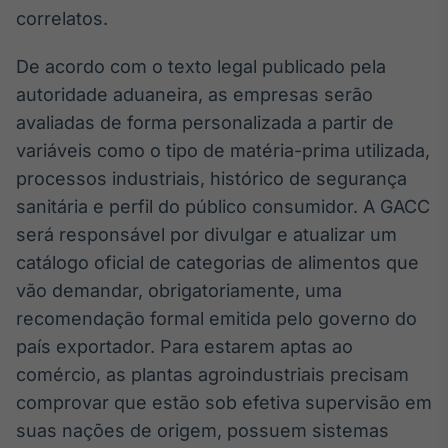
Broadcast
correlatos.
Ticker
Cotações e
De acordo com o texto legal publicado pela
headlines de
autoridade aduaneira, as empresas serão
notícias
avaliadas de forma personalizada a partir de
variáveis como o tipo de matéria-prima utilizada,
Broadcast
processos industriais, histórico de segurança
Widgets
sanitária e perfil do público consumidor. A GACC
Componentes
para conteúdos e
será responsável por divulgar e atualizar um
funcionalidades
catálogo oficial de categorias de alimentos que
vão demandar, obrigatoriamente, uma
Broadcast
recomendação formal emitida pelo governo do
Wallboard
país exportador. Para estarem aptas ao
Conteúdos e
comércio, as plantas agroindustriais precisam
dados para
displays e telas
comprovar que estão sob efetiva supervisão em
suas nações de origem, possuem sistemas