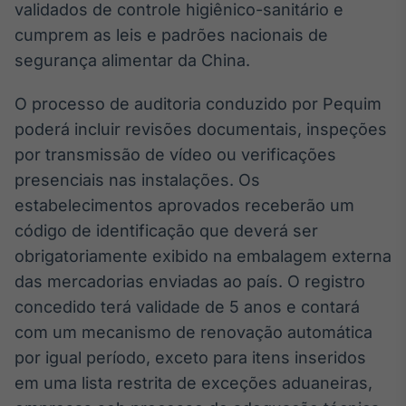
validados de controle higiênico-sanitário e
Broadcast
cumprem as leis e padrões nacionais de
Curadoria
segurança alimentar da China.
Curadoria de
conteúdos
noticiosos
Soluções de
O processo de auditoria conduzido por Pequim
Tecnologia
poderá incluir revisões documentais, inspeções
por transmissão de vídeo ou verificações
Broadcast
presenciais nas instalações. Os
Radar
Monitoramento
estabelecimentos aprovados receberão um
inteligente de
código de identificação que deverá ser
notícias e
conteúdos
obrigatoriamente exibido na embalagem externa
das mercadorias enviadas ao país. O registro
Broadcast
concedido terá validade de 5 anos e contará
Fundos
com um mecanismo de renovação automática
A melhor
plataforma para
por igual período, exceto para itens inseridos
analisar fundos
em uma lista restrita de exceções aduaneiras,
de investimento
no Brasil