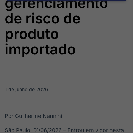
gerenciamento
Broadcast
Agro
de risco de
Tudo sobre o
agronegócio
produto
importado
Broadcast
Político
Os bastidores da
política em
tempo real
1 de junho de 2026
Broadcast
Energia
O setor de
energia elétrica
no Brasil
Por Guilherme Nannini
São Paulo, 01/06/2026 – Entrou em vigor nesta