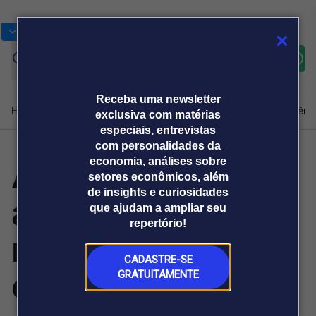
Bolsas
Gráficos
Moedas
Commoditie
Cotações
Assine
Entrar
agora
Receba uma newsletter
Home
Produtos e soluções
Notícias
Blog
Weekend
Institucional
Prêmi
exclusiva com matérias
especiais, entrevistas
com personalidades da
Alimentos: China
economia, análises sobre
Plataformas
setores econômicos, além
Broadcast
Prêmio Broadcast
Agências de
Prêmio Broadcast
de insights e curiosidades
adota nova
Sobre nós
Releases Broadcast
Releases
que ajudam a ampliar seu
comunicação
Analistas
Empresas
Broadcast+
repertório!
O mercado
regulamentação
financeiro em
tempo real
CADASTRE-SE
com
GRATUITAMENTE
Prêmio Broadcast
Branded Content
Projeções