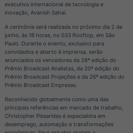
executivo internacional de tecnologia e
Broadcast
Ticker
inovação, Avanish Sahai.
Cotações e
headlines de
A cerimônia será realizada no próximo dia 2 de
notícias
junho, às 18 horas, no 033 Rooftop, em São
Paulo. Durante o evento, exclusivo para
Broadcast
convidados e aberto à imprensa, serão
Widgets
anunciados os vencedores da 28ª edição do
Componentes
Prêmio Broadcast Analistas, da 20ª edição do
para conteúdos e
funcionalidades
Prêmio Broadcast Projeções e da 26ª edição do
Prêmio Broadcast Empresas.
Broadcast
Reconhecido globalmente como uma das
Wallboard
principais referências em mercado de trabalho,
Conteúdos e
dados para
Christopher Pissarides é especialista em
displays e telas
desemprego, automação e transformações
econômicas. Seus estudos ajudam a