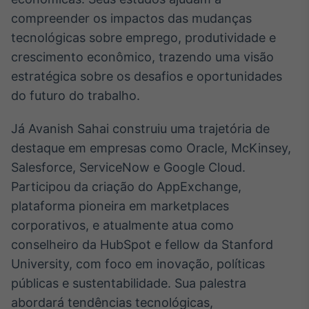
Broadcast
compreender os impactos das mudanças
Curadoria
tecnológicas sobre emprego, produtividade e
Curadoria de
crescimento econômico, trazendo uma visão
conteúdos
noticiosos
Soluções de
estratégica sobre os desafios e oportunidades
Tecnologia
do futuro do trabalho.
Broadcast
Já Avanish Sahai construiu uma trajetória de
Radar
destaque em empresas como Oracle, McKinsey,
Monitoramento
Salesforce, ServiceNow e Google Cloud.
inteligente de
notícias e
Participou da criação do AppExchange,
conteúdos
plataforma pioneira em marketplaces
Broadcast
corporativos, e atualmente atua como
Fundos
conselheiro da HubSpot e fellow da Stanford
A melhor
University, com foco em inovação, políticas
plataforma para
públicas e sustentabilidade. Sua palestra
analisar fundos
de investimento
abordará tendências tecnológicas,
no Brasil