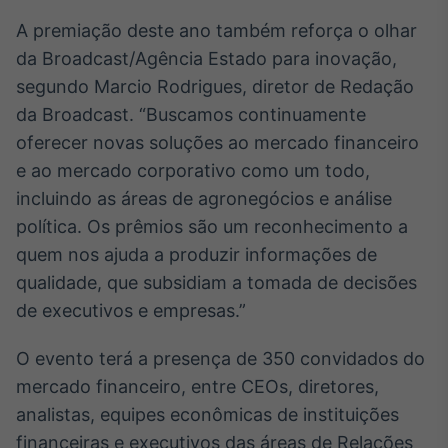
Tokenização
A premiação deste ano também reforça o olhar
de ativos
da Broadcast/Agência Estado para inovação,
Em breve
segundo Marcio Rodrigues, diretor de Redação
da Broadcast. “Buscamos continuamente
oferecer novas soluções ao mercado financeiro
e ao mercado corporativo como um todo,
Crédito
incluindo as áreas de agronegócios e análise
Em breve
política. Os prêmios são um reconhecimento a
quem nos ajuda a produzir informações de
qualidade, que subsidiam a tomada de decisões
de executivos e empresas.”
O evento terá a presença de 350 convidados do
mercado financeiro, entre CEOs, diretores,
analistas, equipes econômicas de instituições
financeiras e executivos das áreas de Relações