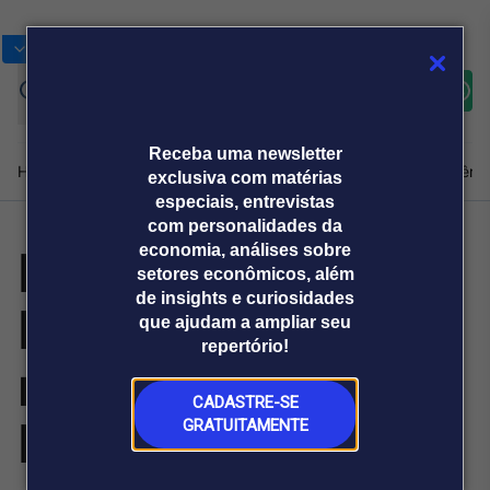
Bolsas
Gráficos
Moedas
Commoditie
Cotações
Assine
Entrar
agora
Receba uma newsletter
Home
Produtos e soluções
Notícias
Blog
Weekend
Institucional
Prêmi
exclusiva com matérias
especiais, entrevistas
com personalidades da
Prêmios
economia, análises sobre
Plataformas
setores econômicos, além
Broadcast
Prêmio Broadcast
Agências de
Prêmio Broadcast
de insights e curiosidades
Broadcast 2026
Sobre nós
Releases Broadcast
Releases
que ajudam a ampliar seu
comunicação
Analistas
Empresas
Broadcast+
repertório!
O mercado
reúnem Nobel de
financeiro em
tempo real
CADASTRE-SE
Economia e líder
GRATUITAMENTE
Prêmio Broadcast
Branded Content
Projeções