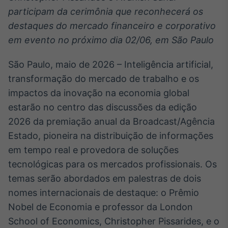
Broadcast
participam da cerimônia que reconhecerá os
White Label
destaques do mercado financeiro e corporativo
Plataforma para
conteúdos
em evento no próximo dia 02/06, em São Paulo
personalizados
Soluções de Dados
e Conteúdos
São Paulo, maio de 2026 – Inteligência artificial,
transformação do mercado de trabalho e os
Broadcast
impactos da inovação na economia global
OTC
estarão no centro das discussões da edição
Plataforma para
negociação de
2026 da premiação anual da Broadcast/Agência
ativos
Estado, pioneira na distribuição de informações
em tempo real e provedora de soluções
Broadcast
tecnológicas para os mercados profissionais. Os
Datafeed
temas serão abordados em palestras de dois
APIs para
nomes internacionais de destaque: o Prêmio
integração de
conteúdos e
Nobel de Economia e professor da London
dados
School of Economics, Christopher Pissarides, e o