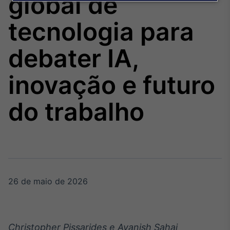
global de
Broadcast
Agro
tecnologia para
Tudo sobre o
agronegócio
debater IA,
inovação e futuro
Broadcast
Político
do trabalho
Os bastidores da
política em tempo
real
Broadcast
Energia
O setor de
26 de maio de 2026
energia elétrica
no Brasil
Christopher Pissarides e Avanish Sahai