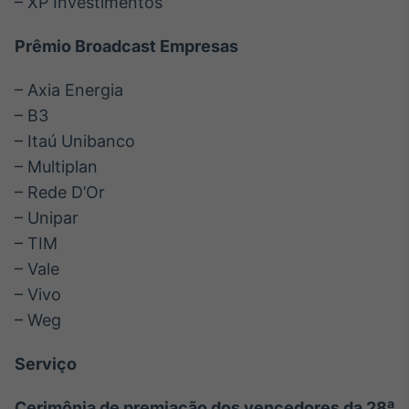
– XP Investimentos
Prêmio Broadcast Empresas
– Axia Energia
– B3
– Itaú Unibanco
– Multiplan
– Rede D’Or
– Unipar
– TIM
– Vale
– Vivo
– Weg
Serviço
Cerimônia de premiação dos vencedores da 28ª