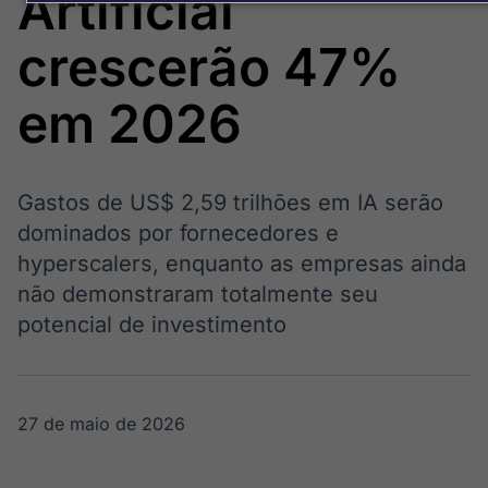
Artificial
Broadcast
Broadcast
Político
Energia
crescerão 47%
Os bastidores da
O setor de
política em
energia elétrica
tempo real
no Brasil
em 2026
Broadcast
White Label
Gastos de US$ 2,59 trilhões em IA serão
Plataforma para
dominados por fornecedores e
conteúdos
personalizados
hyperscalers, enquanto as empresas ainda
Soluções de Dados
não demonstraram totalmente seu
e Conteúdos
potencial de investimento
Broadcast
Broadcast
OTC
Datafeed
Plataforma para
APIs para
negociação de
integração de
27 de maio de 2026
ativos
conteúdos e
dados