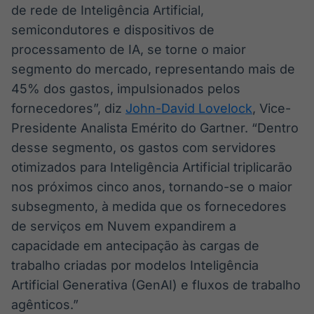
de rede de Inteligência Artificial,
IA
BroadFast
semicondutores e dispositivos de
Em breve
Em breve
processamento de IA, se torne o maior
segmento do mercado, representando mais de
45% dos gastos, impulsionados pelos
fornecedores”, diz
John-David Lovelock
, Vice-
Gestão de
Tokenização
Presidente Analista Emérito do Gartner. “Dentro
Investimentos
de ativos
desse segmento, os gastos com servidores
Em breve
Em breve
otimizados para Inteligência Artificial triplicarão
nos próximos cinco anos, tornando-se o maior
subsegmento, à medida que os fornecedores
de serviços em Nuvem expandirem a
Crédito
Em breve
capacidade em antecipação às cargas de
trabalho criadas por modelos Inteligência
Artificial Generativa (GenAI) e fluxos de trabalho
agênticos.”