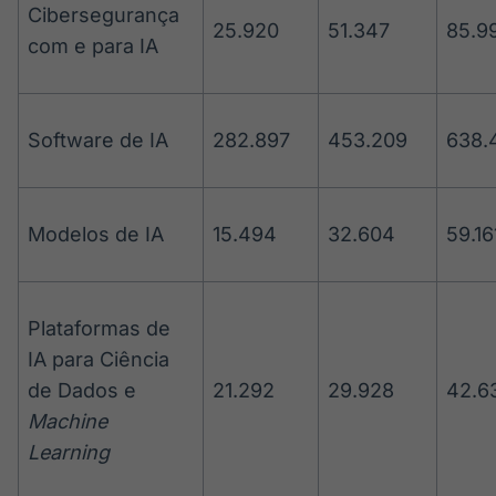
Cibersegurança
25.920
51.347
85.9
com e para IA
Software de IA
282.897
453.209
638.
Modelos de IA
15.494
32.604
59.16
Plataformas de
IA para Ciência
de Dados e
21.292
29.928
42.6
Machine
Learning