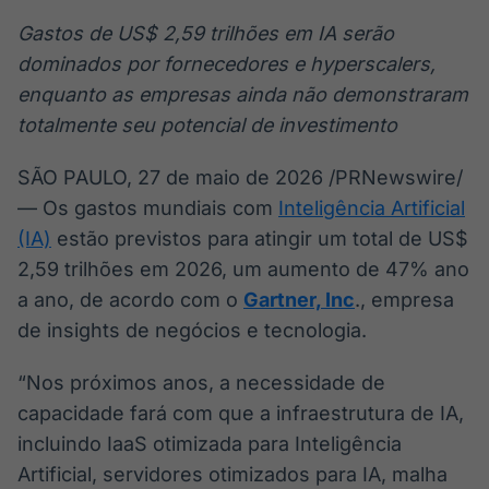
Broadcast
Broadcast
Gastos de US$ 2,59 trilhões em IA serão
Ticker
Widgets
dominados por fornecedores e hyperscalers,
Cotações e
Componentes
headlines de
para conteúdos e
enquanto as empresas ainda não demonstraram
notícias
funcionalidades
totalmente seu potencial de investimento
SÃO PAULO
,
27 de maio de 2026
Broadcast
/PRNewswire/
Broadcast
Wallboard
Curadoria
— Os gastos mundiais com
Inteligência Artificial
Conteúdos e
Curadoria de
(IA)
estão previstos para atingir um total de US$
dados para
conteúdos
2,59 trilhões em 2026, um aumento de 47% ano
displays e telas
noticiosos
Soluções de
a ano, de acordo com o
Gartner, Inc
., empresa
Tecnologia
de insights de negócios e tecnologia.
Broadcast
Broadcast
Radar
Fundos
“Nos próximos anos, a necessidade de
Monitoramento
A melhor
capacidade fará com que a infraestrutura de IA,
inteligente de
plataforma para
incluindo IaaS otimizada para Inteligência
notícias e
analisar fundos
conteúdos
de investimento
Artificial, servidores otimizados para IA, malha
no Brasil