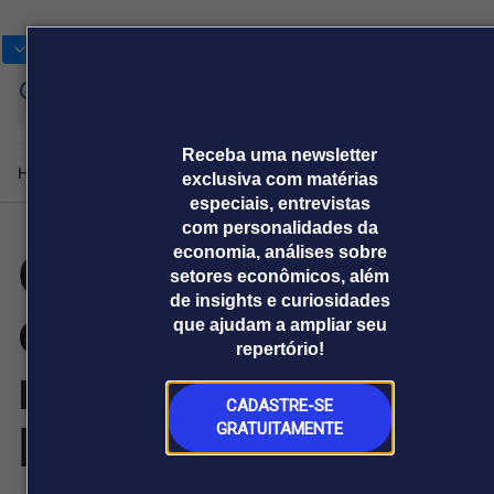
Bolsas
Gráficos
Moedas
Commoditie
Cotações
Assine
Entrar
agora
Receba uma newsletter
Home
Produtos e soluções
Notícias
Blog
Weekend
Institucional
Prêmi
exclusiva com matérias
especiais, entrevistas
com personalidades da
Gartner prevê
economia, análises sobre
Plataformas
setores econômicos, além
Broadcast
Prêmio Broadcast
Agências de
Prêmio Broadcast
de insights e curiosidades
que gastos
Sobre nós
Releases Broadcast
Releases
que ajudam a ampliar seu
comunicação
Analistas
Empresas
Broadcast+
Broadcast
repertório!
Agro
O mercado
mundiais com
financeiro em
Tudo sobre o
tempo real
agronegócio
CADASTRE-SE
Inteligência
GRATUITAMENTE
Prêmio Broadcast
Branded Content
Projeções