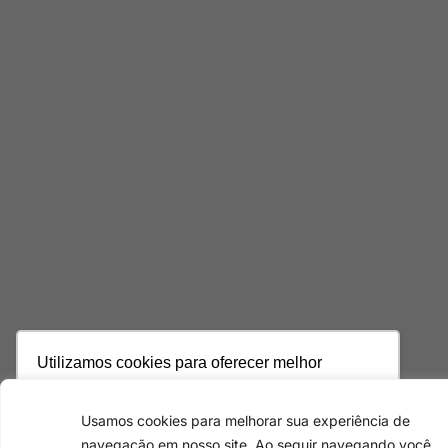
Utilizamos cookies para oferecer melhor
experiência, melhorar o desempenho, analisar
como você interage em nosso site e
Usamos cookies para melhorar sua experiência de
personalizar conteúdo. Ao utilizar este site, você
navegação em nosso site. Ao seguir navegando você