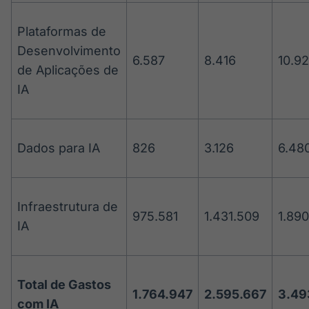
Plataformas de
Desenvolvimento
6.587
8.416
10.9
de Aplicações de
IA
Dados para IA
826
3.126
6.48
Infraestrutura de
975.581
1.431.509
1.890
IA
Total de Gastos
1.764.947
2.595.667
3.49
com IA