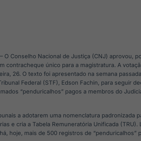
Ticker
Widgets
Wallboard
Curadoria
Cotações e
Componentes
Conteúdos e
Curadoria de
headlines de
para conteúdos e
dados para
conteúdos
notícias
funcionalidades
displays e telas
noticiosos
IA
BroadFast
Gestão de
Tokenização
Investimentos
de ativos
Em breve
Em breve
6 – O Conselho Nacional de Justiça (CNJ) aprovou, p
Em breve
Em breve
m contracheque único para a magistratura. A votação
eira, 26. O texto foi apresentado na semana passada
ibunal Federal (STF), Edson Fachin, para seguir d
amados “penduricalhos” pagos a membros do Judiciár
ribunais a adotarem uma nomenclatura padronizada p
rias e cria a Tabela Remuneratória Unificada (TRU)
 há, hoje, mais de 500 registros de “penduricalhos