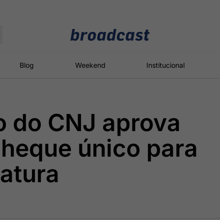
Moedas
Commodities
Blog
Weekend
Institucional
o do CNJ aprova
roadcast
Content
ções
Broadcast
Broadcast
Broadcast
cheque único para
Político
Energia
White Label
Os bastidores da
O setor de
Plataforma para
atura
política em
energia elétrica
conteúdos
tempo real
no Brasil
personalizados
Broadcast
Broadcast
Broadcast
Broadcast