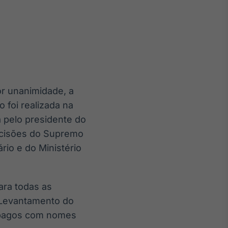
Crédito
Em breve
or unanimidade, a
 foi realizada na
 pelo presidente do
ecisões do Supremo
io e do Ministério
ara todas as
. Levantamento do
” pagos com nomes