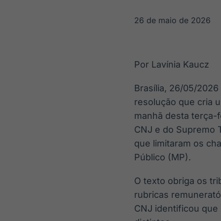
OTC
Datafeed
Plataforma para
APIs para
26 de maio de 2026
negociação de
integração de
ativos
conteúdos e
Soluções de
dados
Tecnologia
Por Lavínia Kaucz
Broadcast
Broadcast
Radar
Fundos
Brasília, 26/05/202
Monitoramento
A melhor
resolução que cria u
inteligente de
plataforma para
notícias e
analisar fundos
manhã desta terça-f
conteúdos
de investimento
CNJ e do Supremo Tr
no Brasil
que limitaram os ch
Público (MP).
O texto obriga os t
rubricas remunerató
CNJ identificou que