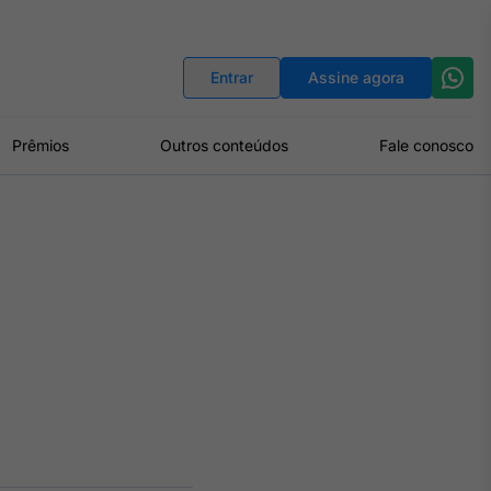
Indicadores
Conversor de Moedas
Entrar
Assine agora
Prêmios
Outros conteúdos
Fale conosco