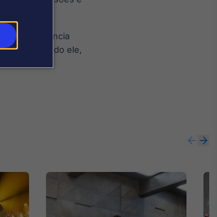
ar transparência
atura”. Segundo ele,
ição.