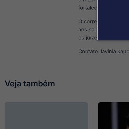
fortalecemos a digni
O corregedor-nacion
aos salários dos juí
os juízes “não tem h
Contato: lavinia.k
Veja também