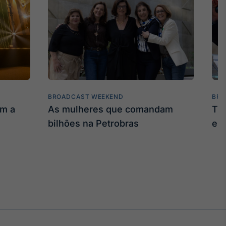
BROADCAST WEEKEND
BRO
am a
As mulheres que comandam
Tru
bilhões na Petrobras
em