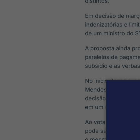
distintos.
Em decisão de março
indenizatórias e lim
de um ministro do ST
A proposta ainda pr
paralelos de pagame
subsídio e as verbas
No início de maio, o
Mendes – relatores 
decisão do Supremo 
em um único contra
Ao votar a favor da 
pode se esconder em
o mesmo teto às ver