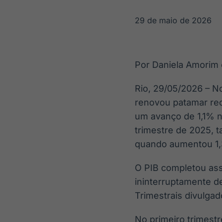
OTC
Datafeed
Plataforma para
APIs para
29 de maio de 2026
negociação de
integração de
ativos
conteúdos e
Soluções de
dados
Tecnologia
Por Daniela Amorim 
Broadcast
Broadcast
Radar
Fundos
Rio, 29/05/2026 – No
Monitoramento
A melhor
renovou patamar rec
inteligente de
plataforma para
notícias e
analisar fundos
um avanço de 1,1% n
conteúdos
de investimento
trimestre de 2025, 
no Brasil
quando aumentou 1
O PIB completou as
ininterruptamente d
Trimestrais divulgado
No primeiro trimestr