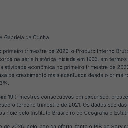
Ticker
Widgets
Wallboard
Curadoria
Cotações e
Componentes
Conteúdos e
Curadoria de
headlines de
para conteúdos e
dados para
conteúdos
notícias
funcionalidades
displays e telas
noticiosos
e Gabriela da Cunha
IA
BroadFast
Gestão de
Tokenização
Investimentos
de ativos
Em breve
Em breve
 primeiro trimestre de 2026, o Produto Interno Bruto
Em breve
Em breve
orde na série histórica iniciada em 1996, em termo
a atividade econômica no primeiro trimestre de 202
taxa de crescimento mais acentuada desde o primeir
,3%.
sim 19 trimestres consecutivos em expansão, cresc
esde o terceiro trimestre de 2021. Os dados são das
s hoje pelo Instituto Brasileiro de Geografia e Estatí
e de 2026, pelo lado da oferta, tanto o PIB de Servi