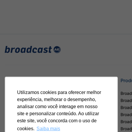
Site
Prod
Utilizamos cookies para oferecer melhor
Home
Broad
experiência, melhorar o desempenho,
Notícias
Broad
analisar como você interage em nosso
Termos de uso
Broad
site e personalizar conteúdo. Ao utilizar
Política de privacidade
Broad
este site, você concorda com o uso de
Contrato Máster Terminal
Broad
Releases Broadcast
Broad
cookies.
Saiba mais