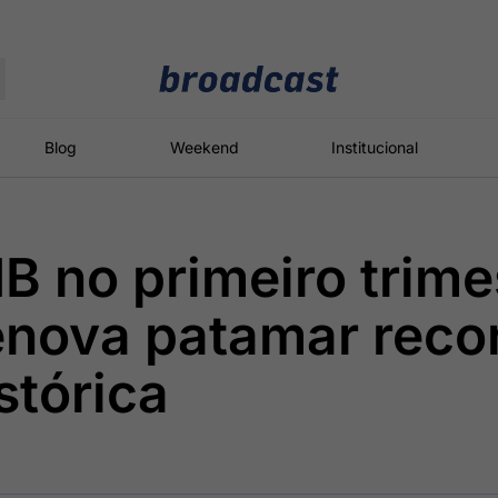
Moedas
Commodities
Blog
Weekend
Institucional
IB no primeiro trime
roadcast
Content
ções
Broadcast
Broadcast
Broadcast
enova patamar reco
Político
Energia
White Label
Os bastidores da
O setor de
Plataforma para
stórica
política em
energia elétrica
conteúdos
tempo real
no Brasil
personalizados
Broadcast
Broadcast
Broadcast
Broadcast