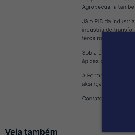
Agropecuária també
Já o PIB da indústri
indústria de transf
terceiro trimestre d
Sob a ótica da dem
ápices da série hist
A Formação Bruta de
alcançado no segund
Contatos: daniela.
Veja também