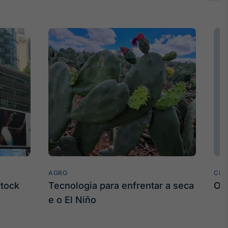
AGRO
CLI
stock
Tecnologia para enfrentar a seca
O 
e o El Niño