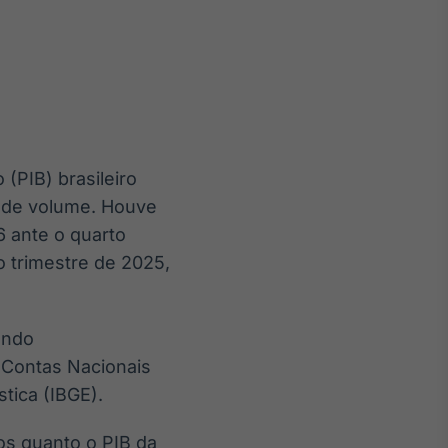
Crédito
Em breve
 (PIB) brasileiro
s de volume. Houve
6 ante o quarto
o trimestre de 2025,
endo
 Contas Nacionais
stica (IBGE).
ços quanto o PIB da