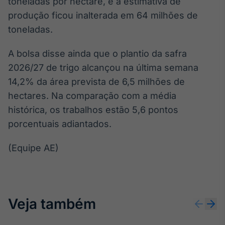
toneladas por hectare, e a estimativa de
Broadcast
produção ficou inalterada em 64 milhões de
Ticker
toneladas.
Cotações e
headlines de
notícias
A bolsa disse ainda que o plantio da safra
2026/27 de trigo alcançou na última semana
14,2% da área prevista de 6,5 milhões de
Broadcast
Widgets
hectares. Na comparação com a média
Componentes
histórica, os trabalhos estão 5,6 pontos
para conteúdos e
porcentuais adiantados.
funcionalidades
(Equipe AE)
Broadcast
Wallboard
Conteúdos e
dados para
Veja também
displays e telas