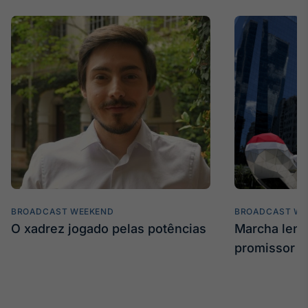
Broadcast
Curadoria
Curadoria de
conteúdos
noticiosos
Soluções de
Tecnologia
Broadcast
Radar
Monitoramento
inteligente de
notícias e
conteúdos
BROADCAST WEEKEND
BROADCAST WE
Broadcast
O xadrez jogado pelas potências
Marcha len
Fundos
promissor
A melhor
plataforma para
analisar fundos
de investimento
no Brasil