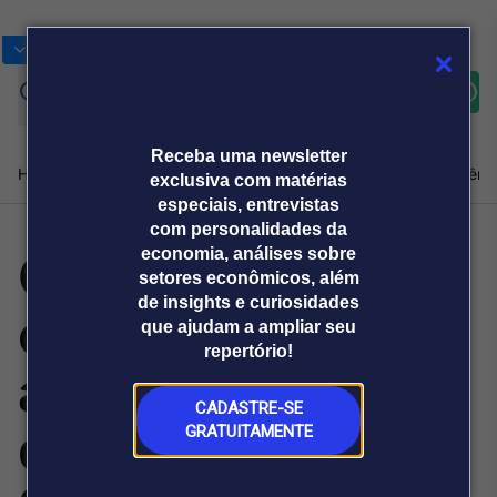
Bolsas
Gráficos
Moedas
Commoditie
Cotações
Assine
Entrar
agora
Receba uma newsletter
Home
Produtos e soluções
Notícias
Blog
Weekend
Institucional
Prêmi
exclusiva com matérias
especiais, entrevistas
com personalidades da
Grãos/Argentina:
economia, análises sobre
Plataformas
setores econômicos, além
Broadcast
Prêmio Broadcast
Agências de
Prêmio Broadcast
de insights e curiosidades
colheita de soja
Sobre nós
Releases Broadcast
Releases
que ajudam a ampliar seu
comunicação
Analistas
Empresas
Broadcast+
repertório!
O mercado
alcança 84,6% e
financeiro em
tempo real
CADASTRE-SE
de milho atinge
GRATUITAMENTE
Prêmio Broadcast
Branded Content
Projeções