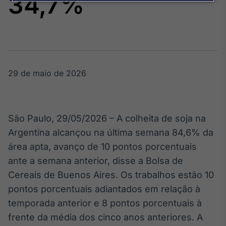
34,7%
Broadcast
Agro
Tudo sobre o
agronegócio
29 de maio de 2026
Broadcast
Político
Os bastidores da
política em
São Paulo, 29/05/2026 – A colheita de soja na
tempo real
Argentina alcançou na última semana 84,6% da
área apta, avanço de 10 pontos porcentuais
Broadcast
ante a semana anterior, disse a Bolsa de
Energia
Cereais de Buenos Aires. Os trabalhos estão 10
O setor de
energia elétrica
pontos porcentuais adiantados em relação à
no Brasil
temporada anterior e 8 pontos porcentuais à
frente da média dos cinco anos anteriores. A