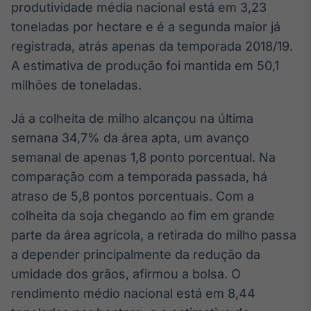
Broadcast
produtividade média nacional está em 3,23
White Label
toneladas por hectare e é a segunda maior já
Plataforma para
registrada, atrás apenas da temporada 2018/19.
conteúdos
personalizados
A estimativa de produção foi mantida em 50,1
Soluções de Dados
milhões de toneladas.
e Conteúdos
Broadcast
Já a colheita de milho alcançou na última
OTC
semana 34,7% da área apta, um avanço
Plataforma para
semanal de apenas 1,8 ponto porcentual. Na
negociação de
ativos
comparação com a temporada passada, há
atraso de 5,8 pontos porcentuais. Com a
colheita da soja chegando ao fim em grande
Broadcast
Datafeed
parte da área agrícola, a retirada do milho passa
APIs para
a depender principalmente da redução da
integração de
umidade dos grãos, afirmou a bolsa. O
conteúdos e
dados
rendimento médio nacional está em 8,44