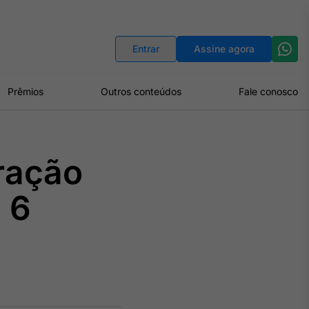
Indicadores
Conversor de Moedas
Entrar
Assine agora
Prêmios
Outros conteúdos
Fale conosco
ração
 6