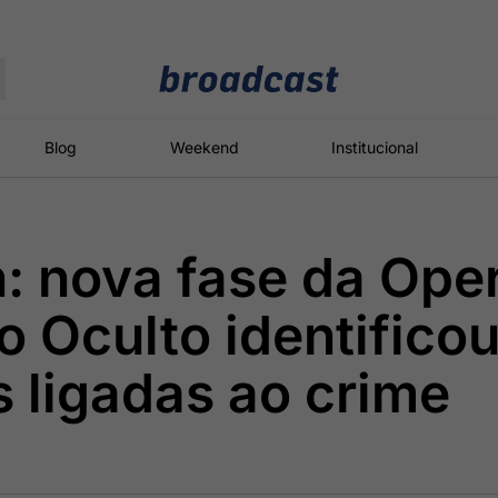
Moedas
Commodities
Blog
Weekend
Institucional
: nova fase da Ope
roadcast
Content
ções
Broadcast
Broadcast
Broadcast
 Oculto identificou
Político
Energia
White Label
Os bastidores da
O setor de
Plataforma para
s ligadas ao crime
política em
energia elétrica
conteúdos
tempo real
no Brasil
personalizados
Broadcast
Broadcast
Broadcast
Broadcast