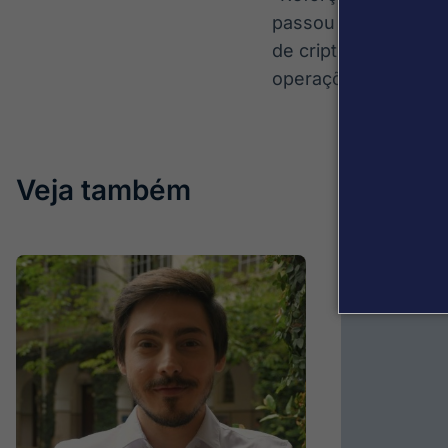
passou a receber em
de criptoativos par
operações”, complet
Veja também