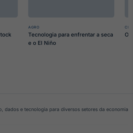
AGRO
CLI
stock
Tecnologia para enfrentar a seca
O 
e o El Niño
, dados e tecnologia para diversos setores da economia