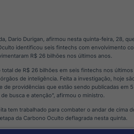
Ticker
Widgets
Wallboard
Curadoria
Cotações e
Componentes
Conteúdos e
Curadoria de
headlines de
para conteúdos e
dados para
conteúdos
notícias
funcionalidades
displays e telas
noticiosos
a, Dario Durigan, afirmou nesta quinta-feira, 28, qu
IA
BroadFast
Gestão de
Tokenização
ulto identificou seis fintechs com envolvimento c
Investimentos
de ativos
Em breve
Em breve
imentaram R$ 26 bilhões nos últimos anos.
Em breve
Em breve
otal de R$ 26 bilhões em seis fintechs nos último
 órgãos de inteligência. Feita a investigação, hoje s
e de providências que estão sendo publicadas em 5
e busca e atenção”, afirmou o ministro.
ita tem trabalhado para combater o andar de cima d
etapa da Carbono Oculto deflagrada nesta quinta.
as fintechs foram identificadas, dadas informações