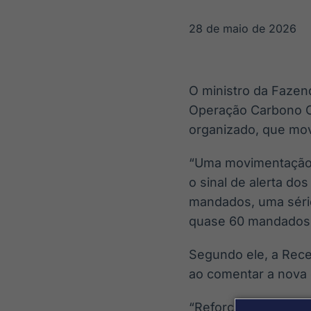
OTC
Datafeed
Plataforma para
APIs para
28 de maio de 2026
negociação de
integração de
ativos
conteúdos e
Soluções de
dados
Tecnologia
O ministro da Fazend
Broadcast
Broadcast
Operação Carbono Oc
Radar
Fundos
organizado, que mov
Monitoramento
A melhor
inteligente de
plataforma para
notícias e
analisar fundos
“Uma movimentação t
conteúdos
de investimento
o sinal de alerta dos
no Brasil
mandados, uma séri
quase 60 mandados d
Segundo ele, a Rece
ao comentar a nova 
“Reforçando que ess