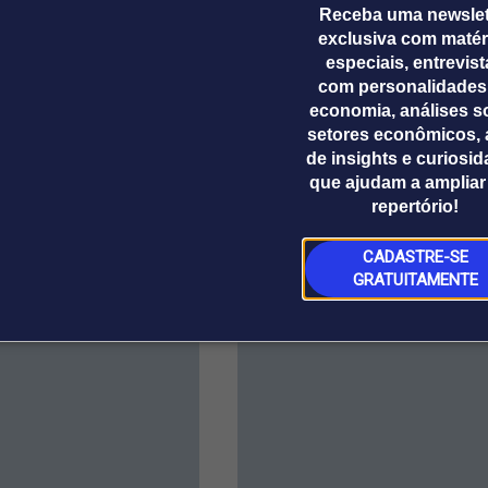
Receba uma newslet
 meados de 2025, do ano passado, também identific
exclusiva com matér
a fim de lavagem de dinheiro e vamos seguir avanç
especiais, entrevis
ou Durigan.
com personalidades
economia, análises s
setores econômicos, 
de insights e curiosi
que ajudam a ampliar
repertório!
CADASTRE-SE
GRATUITAMENTE