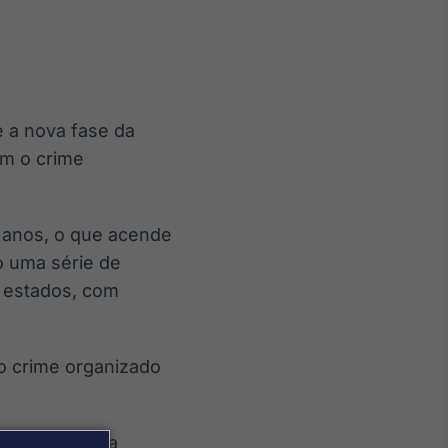
e a nova fase da
Crédito
om o crime
Em breve
s anos, o que acende
ão uma série de
 estados, com
o crime organizado
 que a Receita