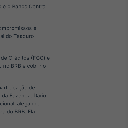
o e o Banco Central
 compromissos e
al do Tesouro
 de Créditos (FGC) e
ro no BRB e cobrir o
articipação de
o da Fazenda, Dario
cional, alegando
bra do BRB. Ela