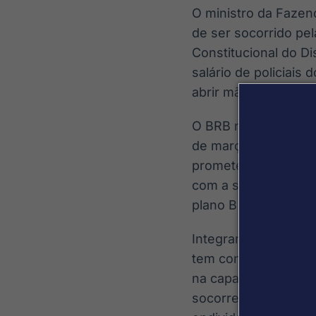
O ministro da Fazen
de ser socorrido pel
Constitucional do D
salário de policiais
abrir mão dessa tran
O BRB não publicou o
de março, e foi san
prometeram ao Banco
com a solução para 
plano B é usar uma s
Integrantes do BRB 
tem condições de p
na capacidade de pa
socorreu Estados co