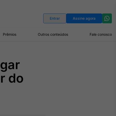
Indicadores
Conversor de Moedas
Entrar
Assine agora
Prêmios
Outros conteúdos
Fale conosco
igar
r do