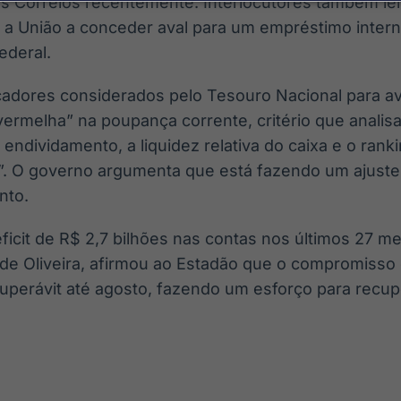
os Correios recentemente. Interlocutores também l
 a União a conceder aval para um empréstimo intern
ederal.
cadores considerados pelo Tesouro Nacional para ava
vermelha” na poupança corrente, critério que analis
O endividamento, a liquidez relativa do caixa e o rank
l”. O governo argumenta que está fazendo um ajuste 
nto.
icit de R$ 2,7 bilhões nas contas nos últimos 27 me
de Oliveira, afirmou ao Estadão que o compromisso é 
uperávit até agosto, fazendo um esforço para recupe