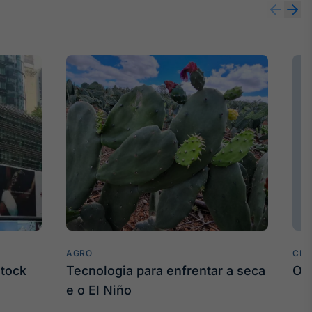
AGRO
CLI
stock
Tecnologia para enfrentar a seca
O 
e o El Niño