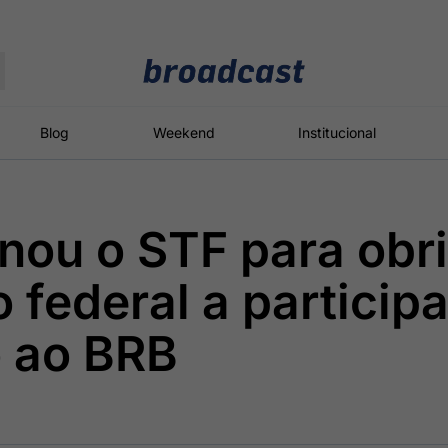
Moedas
Commodities
Blog
Weekend
Institucional
nou o STF para obr
roadcast
Content
ções
Broadcast
Broadcast
Broadcast
 federal a participa
Político
Energia
White Label
Os bastidores da
O setor de
Plataforma para
o ao BRB
política em
energia elétrica
conteúdos
tempo real
no Brasil
personalizados
Broadcast
Broadcast
Broadcast
Broadcast