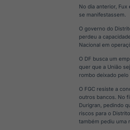
No dia anterior, Fux
se manifestassem.
O governo do Distri
perdeu a capacidade
Nacional em operaçõ
O DF busca um empré
quer que a União sej
rombo deixado pelo M
O FGC resiste a con
outros bancos. No fi
Durigran, pedindo q
riscos para o Distri
também pediu uma re