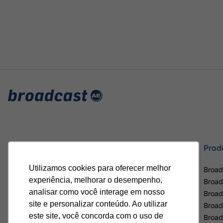
Site
Prod
Utilizamos cookies para oferecer melhor
Home
Broad
experiência, melhorar o desempenho,
Notícias
Broad
analisar como você interage em nosso
Termos de uso
Broad
site e personalizar conteúdo. Ao utilizar
Política de privacidade
Broad
este site, você concorda com o uso de
Contrato Máster Terminal
Broad