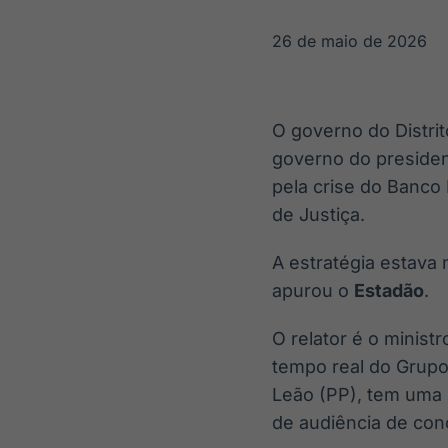
OTC
Datafeed
Plataforma para
APIs para
26 de maio de 2026
negociação de
integração de
ativos
conteúdos e
Soluções de
dados
Tecnologia
O governo do Distrit
Broadcast
Broadcast
governo do president
Radar
Fundos
pela crise do Banco
Monitoramento
A melhor
inteligente de
plataforma para
de Justiça.
notícias e
analisar fundos
conteúdos
de investimento
A estratégia estava
no Brasil
apurou o
Estadão
.
O relator é o minis
tempo real do Grupo 
Leão (PP), tem uma 
de audiência de conc