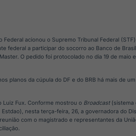
Ticker
Widgets
Wallboard
Curadoria
Cotações e
Componentes
Conteúdos e
Curadoria de
headlines de
para conteúdos e
dados para
conteúdos
notícias
funcionalidades
displays e telas
noticiosos
o Federal acionou o Supremo Tribunal Federal (STF)
IA
BroadFast
Gestão de
Tokenização
e federal a participar do socorro ao Banco de Brasíl
Investimentos
de ativos
Em breve
Em breve
 Master. O pedido foi protocolado no dia 19 de maio
Em breve
Em breve
 nos planos da cúpula do DF e do BRB há mais de u
tro Luiz Fux. Conforme mostrou o
Broadcast
(sistema 
Estdao), nesta terça-feira, 26, a governadora do Dist
reunião com o magistrado e representantes da Uni
iliação.