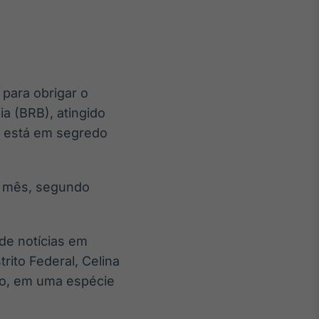
 para obrigar o
Crédito
ia (BRB), atingido
Em breve
 e está em segredo
m mês, segundo
de notícias em
rito Federal, Celina
ão, em uma espécie