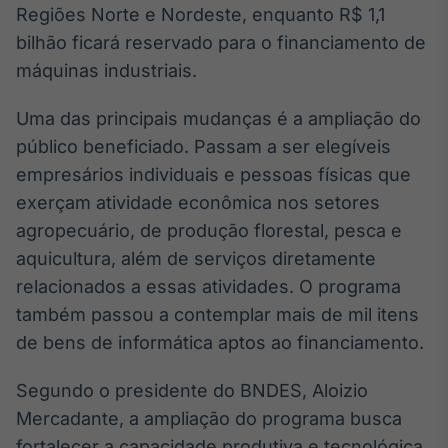
Regiões Norte e Nordeste, enquanto R$ 1,1
Broadcast
Ticker
bilhão ficará reservado para o financiamento de
Cotações e
máquinas industriais.
headlines de
notícias
Uma das principais mudanças é a ampliação do
público beneficiado. Passam a ser elegíveis
Broadcast
empresários individuais e pessoas físicas que
Widgets
exerçam atividade econômica nos setores
Componentes
agropecuário, de produção florestal, pesca e
para conteúdos e
funcionalidades
aquicultura, além de serviços diretamente
relacionados a essas atividades. O programa
também passou a contemplar mais de mil itens
Broadcast
Wallboard
de bens de informática aptos ao financiamento.
Conteúdos e
dados para
Segundo o presidente do BNDES, Aloizio
displays e telas
Mercadante, a ampliação do programa busca
fortalecer a capacidade produtiva e tecnológica