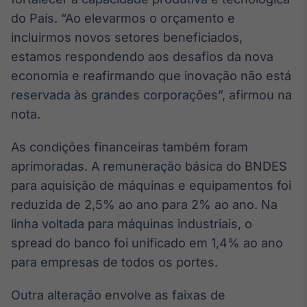
Broadcast
do País. “Ao elevarmos o orçamento e
Curadoria
incluirmos novos setores beneficiados,
Curadoria de
estamos respondendo aos desafios da nova
conteúdos
noticiosos
Soluções de
economia e reafirmando que inovação não está
Tecnologia
reservada às grandes corporações”, afirmou na
nota.
Broadcast
Radar
As condições financeiras também foram
Monitoramento
aprimoradas. A remuneração básica do BNDES
inteligente de
notícias e
para aquisição de máquinas e equipamentos foi
conteúdos
reduzida de 2,5% ao ano para 2% ao ano. Na
Broadcast
linha voltada para máquinas industriais, o
Fundos
spread do banco foi unificado em 1,4% ao ano
A melhor
para empresas de todos os portes.
plataforma para
analisar fundos
de investimento
Outra alteração envolve as faixas de
no Brasil