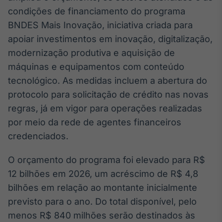
Broadcast
condições de financiamento do programa
White Label
BNDES Mais Inovação, iniciativa criada para
Plataforma para
conteúdos
apoiar investimentos em inovação, digitalização,
personalizados
Soluções de Dados
modernização produtiva e aquisição de
e Conteúdos
máquinas e equipamentos com conteúdo
tecnológico. As medidas incluem a abertura do
Broadcast
OTC
protocolo para solicitação de crédito nas novas
Plataforma para
regras, já em vigor para operações realizadas
negociação de
por meio da rede de agentes financeiros
ativos
credenciados.
Broadcast
O orçamento do programa foi elevado para R$
Datafeed
12 bilhões em 2026, um acréscimo de R$ 4,8
APIs para
bilhões em relação ao montante inicialmente
integração de
conteúdos e
previsto para o ano. Do total disponível, pelo
dados
menos R$ 840 milhões serão destinados às