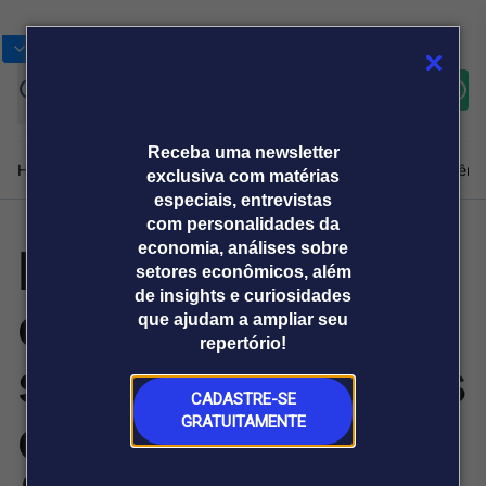
Bolsas
Gráficos
Moedas
Commoditie
Cotações
Assine
Entrar
agora
Receba uma newsletter
Home
Produtos e soluções
Notícias
Blog
Weekend
Institucional
Prêmi
exclusiva com matérias
especiais, entrevistas
com personalidades da
BNDES amplia
economia, análises sobre
Plataformas
setores econômicos, além
Broadcast
Prêmio Broadcast
Agências de
Prêmio Broadcast
de insights e curiosidades
orçamento,
Sobre nós
Releases Broadcast
Releases
que ajudam a ampliar seu
comunicação
Analistas
Empresas
Broadcast+
repertório!
O mercado
setores atendidos
financeiro em
tempo real
CADASTRE-SE
e condições de
GRATUITAMENTE
Prêmio Broadcast
Branded Content
Projeções