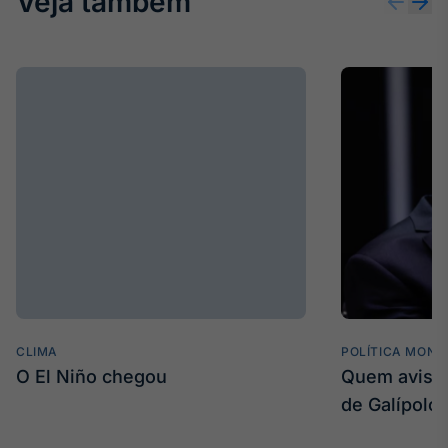
Veja também
Tokenização
de ativos
Em breve
Crédito
Em breve
CLIMA
POLÍTICA MONE
O El Niño chegou
Quem avisa 
de Galípolo