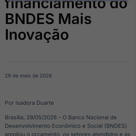
financiamento do
Broadcast
Agro
BNDES Mais
Tudo sobre o
agronegócio
Inovação
Broadcast
Político
Os bastidores da
política em
tempo real
29 de maio de 2026
Broadcast
Energia
Por Isadora Duarte
O setor de
energia elétrica
Brasília, 29/05/2026 – O Banco Nacional de
no Brasil
Desenvolvimento Econômico e Social (BNDES)
ampliou o orçamento, os setores atendidos e as