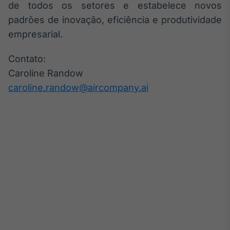
de todos os setores e estabelece novos
Tokenização
padrões de inovação, eficiência e produtividade
de ativos
empresarial.
Em breve
Contato:
Caroline Randow
caroline.randow@aircompany.ai
Crédito
Em breve