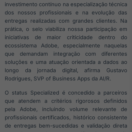
investimento contínuo na especialização técnica
Broadcast
Ticker
dos nossos profissionais e na evolução das
Cotações e
entregas realizadas com grandes clientes. Na
headlines de
prática, o selo viabiliza nossa participação em
notícias
iniciativas de maior criticidade dentro do
ecossistema Adobe, especialmente naquelas
Broadcast
que demandam integração com diferentes
Widgets
soluções e uma atuação orientada a dados ao
Componentes
para conteúdos e
longo da jornada digital, afirma Gustavo
funcionalidades
Rodrigues, SVP of Business Apps da AI/R.
O status Specialized é concedido a parceiros
Broadcast
Wallboard
que atendem a critérios rigorosos definidos
Conteúdos e
pela Adobe, incluindo volume relevante de
dados para
profissionais certificados, histórico consistente
displays e telas
de entregas bem-sucedidas e validação direta