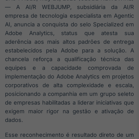
Broadcast
— A AI/R WEBJUMP, subsidiária da AI/R
White Label
empresa de tecnologia especialista em Agentic
Plataforma para
conteúdos
AI, anuncia a conquista do selo Specialized em
personalizados
Soluções de Dados
Adobe Analytics, status que atesta sua
e Conteúdos
aderência aos mais altos padrões de entrega
estabelecidos pela Adobe para a solução. A
Broadcast
OTC
chancela reforça a qualificação técnica das
Plataforma para
equipes e a capacidade comprovada de
negociação de
implementação do Adobe Analytics em projetos
ativos
corporativos de alta complexidade e escala,
posicionando a companhia em um grupo seleto
Broadcast
de empresas habilitadas a liderar iniciativas que
Datafeed
exigem maior rigor na gestão e ativação de
APIs para
integração de
dados.
conteúdos e
dados
Esse reconhecimento é resultado direto de um