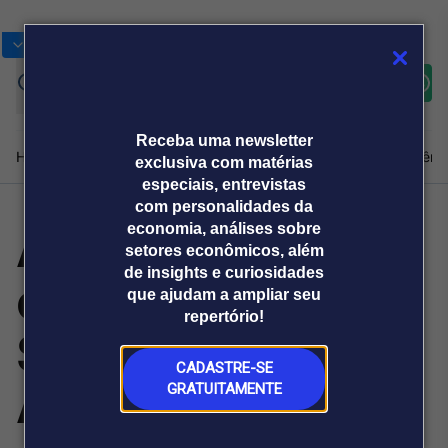
Bolsas
Gráficos
Moedas
Commoditie
Cotações
Assine
Entrar
agora
Receba uma newsletter
Home
Produtos e soluções
Notícias
Blog
Weekend
Institucional
Prêmi
exclusiva com matérias
especiais, entrevistas
com personalidades da
AI/R WEBJUMP
economia, análises sobre
Plataformas
setores econômicos, além
Broadcast
Prêmio Broadcast
Agências de
Prêmio Broadcast
de insights e curiosidades
conquista selo
Sobre nós
Releases Broadcast
Releases
que ajudam a ampliar seu
comunicação
Analistas
Empresas
Broadcast+
repertório!
O mercado
Specialized em
financeiro em
tempo real
CADASTRE-SE
Adobe Analytics
GRATUITAMENTE
Prêmio Broadcast
Branded Content
Projeções