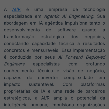
IA
A
AI/R
é uma empresa de tecnologia
Em breve
especializada em
Agentic AI Engineering
. Sua
abordagem em IA agêntica impulsiona tanto o
desenvolvimento de software quanto a
transformação estratégica dos negócios,
BroadFast
conectando capacidade técnica a resultados
Em breve
concretos e mensuráveis. Essa implementação
é conduzida por seus
AI Forward Deployed
Engineers
especialistas com profundo
conhecimento técnico e visão de negócio,
capazes de converter complexidade em
Gestão de
impacto sustentável. Com plataformas
Investimentos
proprietárias de IA e uma rede de parceiros
Em breve
estratégicos, a AI/R amplia o potencial da
inteligência humana, impulsiona organizações