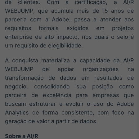
de clientes. Com a certificação, a AI/R
Broadcast
WEBJUMP, que acumula mais de 15 anos de
Curadoria
parceria com a Adobe, passa a atender aos
Curadoria de
conteúdos
requisitos formais exigidos em projetos
noticiosos
Soluções de
enterprise de alto impacto, nos quais o selo é
Tecnologia
um requisito de elegibilidade.
Broadcast
A conquista materializa a capacidade da AI/R
Radar
WEBJUMP de apoiar organizações na
Monitoramento
inteligente de
transformação de dados em resultados de
notícias e
negócio, consolidando sua posição como
conteúdos
parceira de excelência para empresas que
Broadcast
buscam estruturar e evoluir o uso do Adobe
Fundos
Analytics de forma consistente, com foco na
A melhor
geração de valor a partir de dados.
plataforma para
analisar fundos
de investimento
Sobre a AI/R
no Brasil