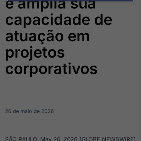
e amplia sua
Broadcast
Agro
capacidade de
Tudo sobre o
agronegócio
atuação em
projetos
Broadcast
Político
corporativos
Os bastidores da
política em
tempo real
Broadcast
Energia
O setor de
26 de maio de 2026
energia elétrica
no Brasil
SÃO PAULO, May 26, 2026 (GLOBE NEWSWIRE)