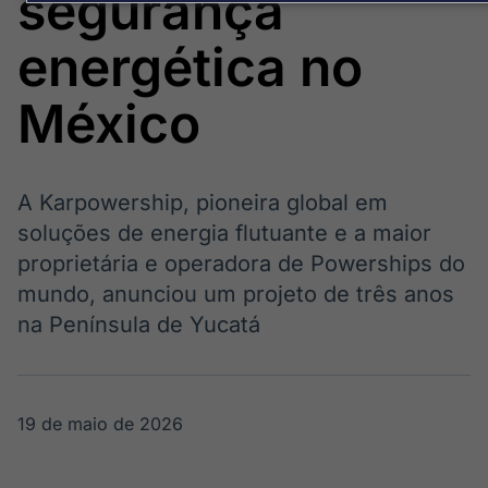
segurança
Broadcast
White Label
energética no
Plataforma para
conteúdos
personalizados
México
Soluções de Dados
e Conteúdos
Broadcast
Broadcast
A Karpowership, pioneira global em
OTC
Datafeed
Plataforma para
APIs para
soluções de energia flutuante e a maior
negociação de
integração de
proprietária e operadora de Powerships do
ativos
conteúdos e
dados
mundo, anunciou um projeto de três anos
na Península de Yucatá
Broadcast
Broadcast
Wallboard
Curadoria
Conteúdos e
Curadoria de
dados para
conteúdos
19 de maio de 2026
displays e telas
noticiosos
Soluções de
Tecnologia