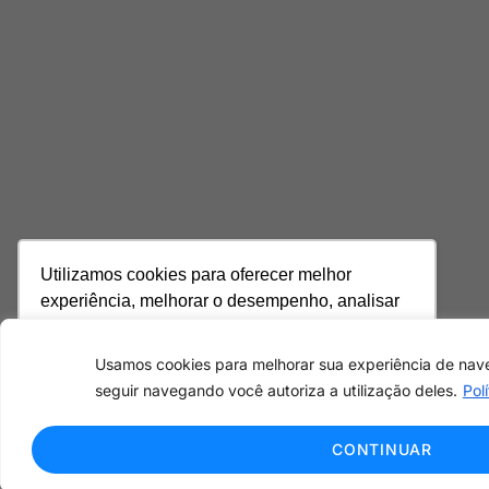
Utilizamos cookies para oferecer melhor
experiência, melhorar o desempenho, analisar
como você interage em nosso site e
personalizar conteúdo. Ao utilizar este site, você
Usamos cookies para melhorar sua experiência de nav
concorda com o uso de cookies.
Saiba mais
seguir navegando você autoriza a utilização deles.
Pol
Ok, entendi!
CONTINUAR