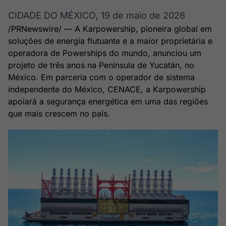
Broadcast
Broadcast
CIDADE DO MÉXICO
19 de maio de 2026
,
Radar
Fundos
/PRNewswire/ — A Karpowership, pioneira global em
Monitoramento
A melhor
soluções de energia flutuante e a maior proprietária e
inteligente de
plataforma para
operadora de Powerships do mundo, anunciou um
notícias e
analisar fundos
conteúdos
de investimento
projeto de três anos na Península de Yucatán, no
no Brasil
México. Em parceria com o operador de sistema
Gestão de
Tokenização
independente do México, CENACE, a Karpowership
Investimentos
de ativos
apoiará a segurança energética em uma das regiões
Em breve
Em breve
que mais crescem no país.