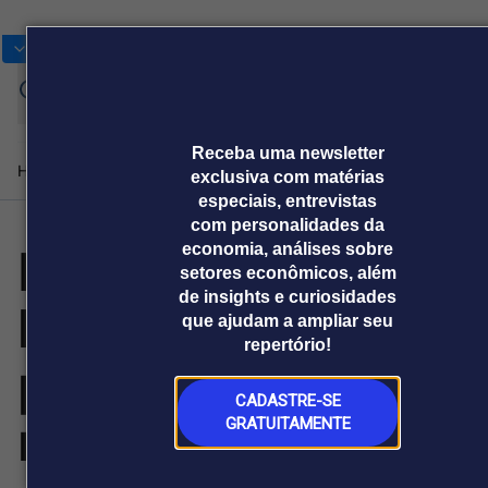
Bolsas
Gráficos
Moedas
Commoditie
Cotações
Receba uma newsletter
Home
Produtos e soluções
Notícias
Blog
Weekend
Institucional
Prê
exclusiva com matérias
especiais, entrevistas
com personalidades da
Karpowership
economia, análises sobre
Plataformas
setores econômicos, além
Broadcast
Prêmio Broadcast
Agências de
Prêmio Broadcast
Prêmio B
de insights e curiosidades
lança novo
Sobre nós
Releases Broadcast
Releases
Branded 
que ajudam a ampliar seu
comunicação
Analistas
Empresas
Proje
Broadcast+
Broadcast
repertório!
Agro
O mercado
projeto para
financeiro em
Tudo sobre o
tempo real
agronegócio
CADASTRE-SE
reforçar a
GRATUITAMENTE